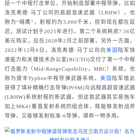
括一个
中程打击单位，
开始制造
部署中程导弹，比如
洛克希德·马丁公司的高超音速武器（LRHW），也
称为“暗鹰”，射程约为3,000
千米，但到现在都在延
迟，测试
计划于2025年进行。第二个系统耗资7.56亿
美元购买，应在2028年2月之前部署。
另外一方面，
2022年12月6日，洛克希德·马丁公司向
美国
陆军快
速能力和关键技术办公室(RCCTO)交付了第一个中程
打击能力（Mid-RangeCapability，MRC）系统，也
称为提丰Typhon中程导弹武器系统。
美国
陆军借此
获得了填补精确打击导弹(PrSM)与远程高超音速武器
(LRHW)系统射程的新武器。但这款武器其实是拖车
加上MK41垂直发射系统的组合体，既能够发射战斧
导弹，又能够发射标准-6导弹，堪称一物多用。