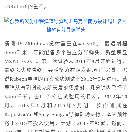
26Rubezh的生产。
猜测
RS-26Rubezh发射重量
在
40-50吨
，
最远射程
6000
千米，可能配备多个
独立
分导弹头，新型底盘
MZKT-79291。
第一次试验从2011年9月开始进行，
最终以失败告终，导弹坠落在距发射场8
千米
处。
据
说
Rubezh导弹的首次成功测试于2012年5月进行。该
导弹从普列谢茨克航天发射场发射，几分钟内飞行了
5800
千米
，击中了库拉试验场的目标。2012年10
月、2013年6月和2015年3月进一步的测试在
KapustinYar和Sary-Shagan导弹靶场进行。
本来
预计
将于2015年投入使用，计划于2017年部署。然而，