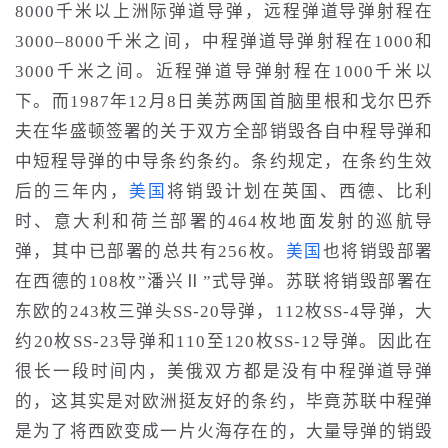
8000
千米
以上洲际弹道导弹
，
远程弹道导弹射程在
3000
–
8000
千米
之间
，
中程弹道导弹射程在1000和
3000
千米
之间
。近
程弹道导弹射程在1000
千米
以
下
。而1987年12月8日美苏两国首脑里根和戈尔巴乔
夫在华盛顿签署的关于双方全部销毁各自中程导弹和
中短程导弹的中导条约条约。条约规定，在条约生效
后的三年内，
美国
将销毁计划在英国、西德、比利
时、意大利和荷兰部署的464枚地面发射的巡航导
弹，其中已部署的总共有256枚。
美国
也将销毁部署
在西德的108枚”潘兴Ⅱ”式导弹。苏联将销毁部署在
东欧的243枚三弹头SS-20导弹，112枚SS-4导弹，大
约20枚SS-23导弹和110至120枚SS-12导弹。因此在
很长一段时间内，美俄双方都是没有中程弹道导弹
的，这其实是对欧洲挺友好的条约，毕竟苏联中程弹
是为了将西欧变成一片火海存在的，大量导弹的销毁