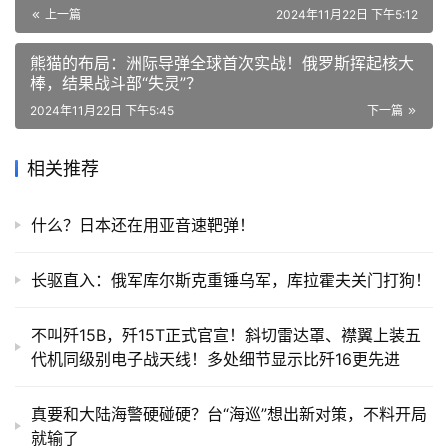
上一篇
2024年11月22日 下午5:12
熊猫的布局：洲际导弹全球首次实战！俄罗斯挥起核大
棒，结果战斗部“失灵”？
2024年11月22日 下午5:45
下一篇
相关推荐
什么？日本还在用亚音速靶弹！
长驱直入：俄军库尔斯克重锤乌军，库拉霍夫关门打狗！
不叫歼15B，歼15T正式官宣！斜切雷达罩、襟翼上装五
代机同级别电子战天线！多处细节显示比歼16更先进
真要和大陆海警硬碰硬？台“海巡”想出新对策，不料开局
就输了