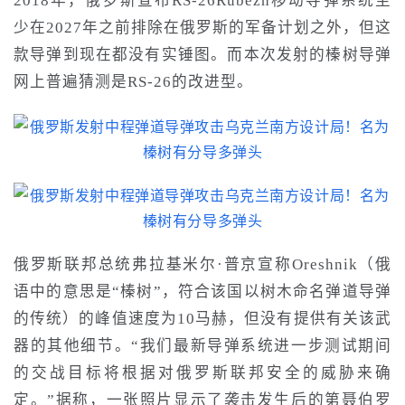
2018年，俄罗斯宣布RS-26Rubezh移动导弹系统
至
少在
2027年之前排除在俄罗斯的军备计划之外
，但这
款导弹到现在都没有实锤图
。
而本次发射的榛树导弹
网上普遍猜测是
RS-26的改进型。
俄罗斯联邦总统弗拉基米尔·普京
宣称
Oreshnik（俄
语中的意思是“榛树”，符合该国以树木命名弹道导弹
的传统）的峰值速度为10马赫，但没有提供有关该武
器的其他细节。“我们最新导弹系统进一步测试期间
的交战目标将根据对俄罗斯联邦安全的威胁来确
定。”据称，一张照片显示了袭击发生后的第聂伯罗