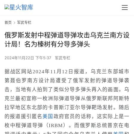
首页
军武专栏
俄罗斯发射中程弹道导弹攻击乌克兰南方设
计局！名为榛树有分导多弹头
2024年11月22日 下午5:37
军武专栏
据
战区
网站2024年11月
12
日报道，乌克兰东部城市
第聂伯罗
南方设计局遭受了俄军发射的弹道
导弹袭
击
，当地有人拍到了类似分导多弹头再入的画面。乌
克兰
最初
宣称
一枚洲际弹道导弹从俄罗斯联邦阿斯特
拉罕地区东北部的卡普斯汀亚尔导弹靶场发射。随后
的报道援引匿名
美国
政府官员的话称，这实际上是一
枚中程弹道导弹（IRBM）。
而俄罗斯总统普京
在电