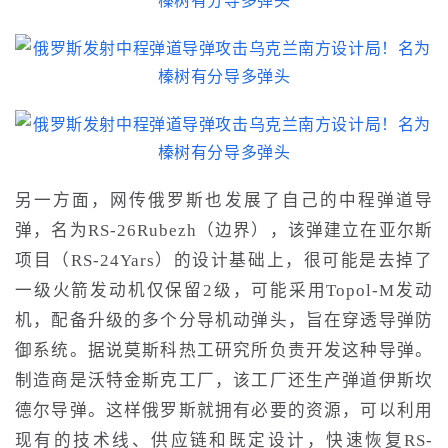
另一方面，网传俄罗斯也发展了自己的中程弹道导
弹，名为
RS-26Rubezh
（边界），该弹
建立在亚尔斯
项目（RS-24Yars）的设计基础上，
很可能是去掉了
一级火箭发动机仅保留
2级
，可能采用
Topol-M发动
机
，
配备升级的
多个分导
机动弹头，旨在穿透导弹防
御系统。
据说
莫斯科热工研究所
负责
开发这种导弹。
制造商是沃特金斯克工厂，该工厂还生产弹道伊斯坎
德尔导弹。
这样
俄罗斯
就
拥有必要的资源，可以利用
现有的技术线、供应链和既定设计，快速恢复RS-