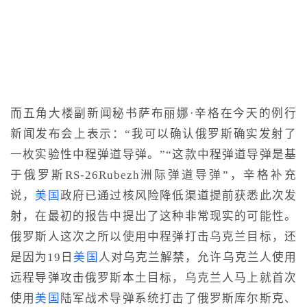
而
五角大楼副新闻秘书萨布丽娜·辛格在今天的例行
新闻发布会上表示：“我可以确认俄罗斯确实发射了
一枚实验性中程弹道导弹。”“这款中程弹道导弹是基
于俄罗斯RS-26Rubezh洲际弹道导弹”
，
辛格补充
说，
美国
政府已通过核风险降低渠道提前获悉此次发
射
，
在最初的报告中提出了这种非常现实的可能性。
俄罗斯人这次之所以使用中程弹打击乌克兰目标，还
是因为19日
美国
人对乌克兰解禁，允许乌克兰人使用
远程导弹攻击俄罗斯本土目标，乌克兰人马上就首次
使用
美国
陆军战术导弹系统打击了俄罗斯库尔斯克、