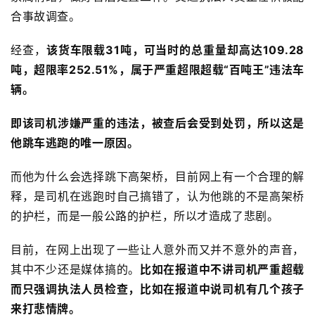
合事故调查。
经查，
该货车
限载31吨，可当时的总重量却高达
109.28
吨，超限率2
52.51%，属于严重超限超载“百吨王”违法车
辆。
即该司机涉嫌严重的违法，被查后会受到处罚，所以这是
他跳车逃跑的唯一原因。
而他为什么会选择跳下高架桥，目前网上有一个合理的解
释，是司机在逃跑时自己搞错了，认为他跳的不是高架桥
的护栏，而是一般公路的护栏，所以才造成了悲剧。
目前，在网上出现了一些让人意外而又并不意外的声音，
其中不少还是媒体搞的。
比如在报道中不讲司机严重超载
而只强调执法人员检查，比如在报道中说司机有几个孩子
来打悲情牌。