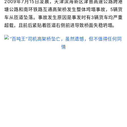
2009年7月15日凌晨，
天津滨海新区
津晋高速公路跨港
塘公路和南环铁路
互通
高架桥发生
整体垮塌事故，
5辆货
车从匝道坠落。事故发生原因是事发时有
3辆货车均严重
超载，且前后紧贴着匝道右侧前进导致桥面失稳坍塌。