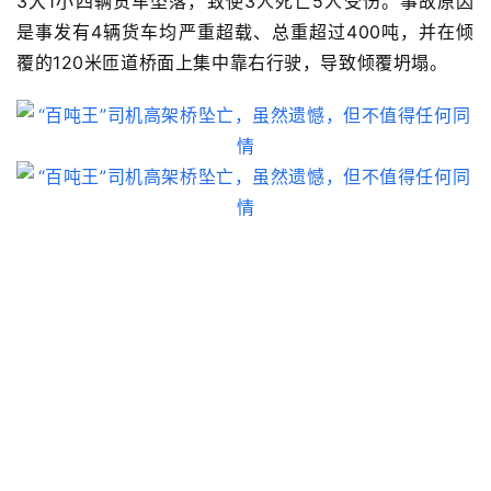
3大1小四辆货车坠落，
致使3人死亡5人受伤
。事故原因
是事发有
4辆货车均
严重超载、
总重超过400吨，并在倾
覆的120米匝道桥面上集中靠右行驶，导致
倾覆坍塌
。