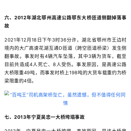
六、2012年湖北
鄂州高速公路
鄂东大桥
匝道侧翻掉落事
故
2021年12月18日下午3时36分许，湖北省鄂州市王边村
境内的大广高速花湖互通D匝道（跨空匝道桥梁）发生侧
翻事故。事发时有4辆汽车坠落，其中3辆为货车，截至
目前共造成4人死亡、8人受伤。事发原因，是
高速公路
大桥限重49吨，而事发时桥上198吨的大货车载重约为桥
梁限重的4倍。
七、2013年
宁夏吴忠一大桥垮塌事故