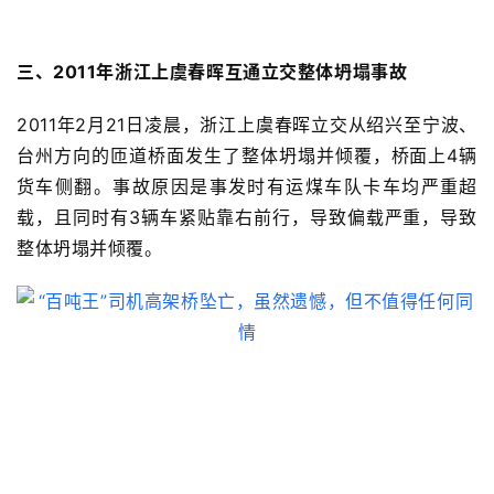
三、2011年浙江上虞春晖互通立交
整体坍塌事故
2011年2月21日凌晨，浙江上虞春晖立交从绍兴至宁波、
台州方向的匝道桥面发生了整体坍塌并倾覆，桥面上4辆
货车侧翻
。事故原因是事发时有
运煤车队卡车均严重超
载，且同时有3辆车紧贴靠右前行，导致偏载严重，导致
整体坍塌
并倾覆。