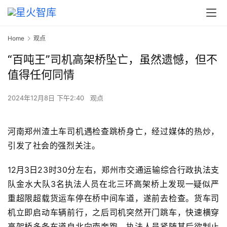
Home
观点
“百吨王”司机高架桥坠亡，虽然遗憾，但不
值得任何同情
2024年12月8日 下午2:40
观点
河南郑州渣土车司机遇检查跳桥身亡，经过媒体的热炒，
引发了社会的强烈关注。
12月3日
23时30分左右，郑州市交通运输综合行政执法支
队金水大队3名执法人员在
北三环高架桥上发现一
疑似严
重超限超载货运车
停在
桥中间车道，遂前去检查。货车司
机立即启动车辆前行，之后
司机突然开门跳车，快速横穿
高架桥多条车道自北向南奔跑，执法人员
紧随其后欲制止