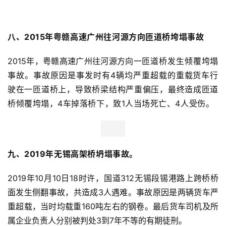
八、
2015年
粤赣高速广州往河源方向
匝道桥
垮塌事故
2015年，粤赣高速广州往河源方向一
匝道桥发生倾覆垮塌
事故。事故原因是事发时有4辆均严重超载的
重载货车行
驶在一匝道桥上，
导致桥梁结构严重偏压，最终造成匝道
桥倾覆垮塌，4车掉落桥下，致1人当场死亡、4人受伤。
九
、2019年无锡高架桥坍塌事故。
2019年10月10日18时许，国道312无锡段锡港路上跨桥桥
面发生侧翻事故，共造成3人遇难。事故原因是两辆货车严
重超载，当时均载重160吨左右的钢卷。最后货车司机及所
属企业负责人分别被判处3到7年不等的有期徒刑。