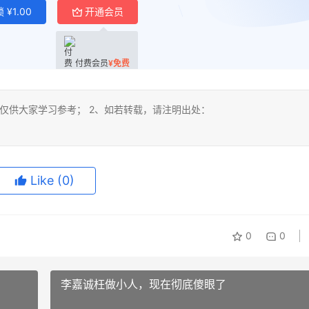
锁
¥
1.00
开通会员
付费会员
¥
免费
仅供大家学习参考； 2、如若转载，请注明出处：
Like
(0)
0
0
李嘉诚枉做小人，现在彻底傻眼了