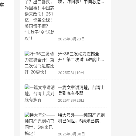
跌，咋回事！中国芯逆天
拿
改命！251亿，惊呆全
球！美国慌不慌？“卡脖
子”变“送助攻”！
2025年3月20日
歼-36三发动力震撼全
开！第二次试飞进度比
歼-20更快！
2025年3月19日
一篇文章讲清楚，台湾士
兵到底有多弱
2025年3月26日
特大号外——纯国产光刻
机已问世，5纳米已搞
定！
2025年3月30日