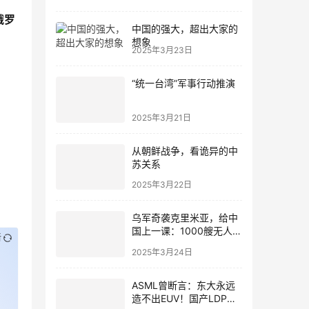
俄罗
中国的强大，超出大家的
想象
2025年3月23日
“统一台湾”军事行动推演
2025年3月21日
从朝鲜战争，看诡异的中
苏关系
2025年3月22日
乌军奇袭克里米亚，给中
国上一课：1000艘无人母
新
舰，摧毁航母群
2025年3月24日
ASML曾断言：东大永远
造不出EUV！国产LDP光