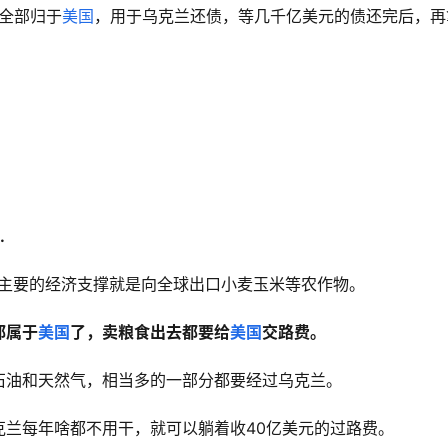
润全部归于
美国
，用于乌克兰还债，等几千亿美元的债还完后，再
.
，主要的经济支撑就是向全球出口小麦玉米等农作物。
都属于
美国
了，卖粮食出去都要给
美国
交路费。
石油和天然气，相当多的一部分都要经过乌克兰。
克兰每年啥都不用干，就可以躺着收40亿美元的过路费。