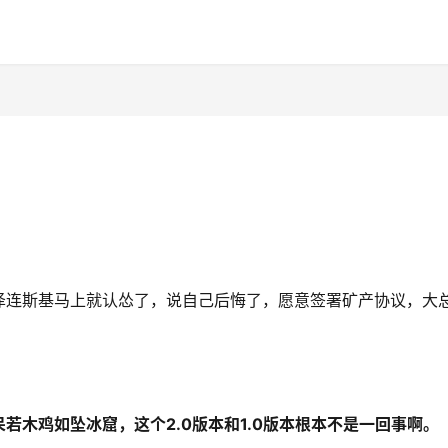
泽连斯基马上就认怂了，说自己后悔了，愿意签署矿产协议，大
呆若木鸡如坠冰窟，这个
2.0版本和1.0版本根本不是一回事啊。