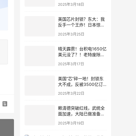
刻机亮剑，5nm芯片白菜
2025年3月18日
化？六年封锁成笑话，科
技霸权到头了！
美国芯片封锁？东大：我
反手一个王炸！日本惊
了：东大这招“田忌赛马”
2025年3月25日
太绝！全球芯片变天！看
东大如何逆天改命！
晴天霹雳！台积电1650亿
美元没了？！老特废除芯
片法案，背后捅刀！东大
2025年3月17日
芯的春天来了？！
美国“芯”碎一地！封锁东
大不成，反被3500亿订
单砸晕？外媒：恐有灭顶
2025年3月22日
之灾！
赖清德突破红线，武统全
面加速，大陆已做准备，
解放军可随时登台
2025年3月19日