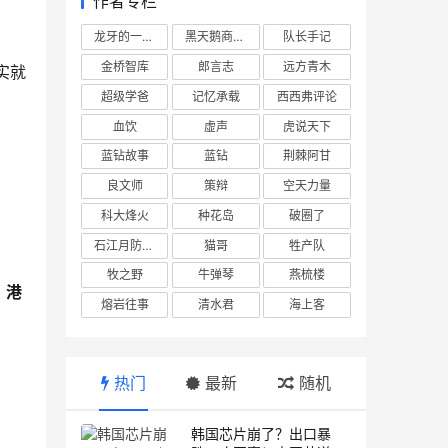
作者专栏
龙牙的一座山
黑天鹅商业情报站
队长手记
金桥智库
郎言志
远方青木
实就
超级学爸
记忆承载
西西弗评论
血饮
虚声
虎说天下
蓝钻故事
蓝钻
荆棘阿甘
良文师
策辩
空天力量
科大烽火
种花岛
破圈了
石江月防务观察
猫哥
牲产队
牧之野
牛弹琴
燕梳楼
、港
熔岩往事
清水君
海上客
热门
最新
随机
韩国芯片崩了？出口暴