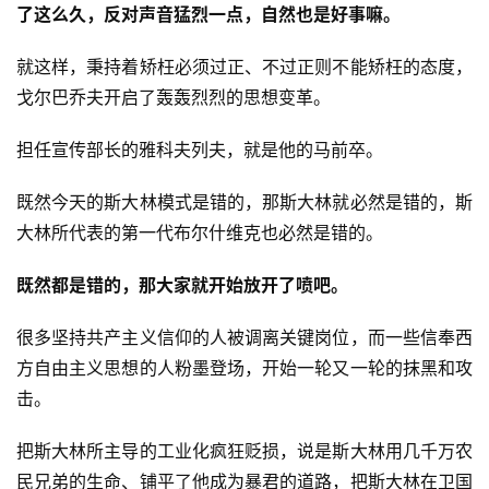
了这么久，反对声音猛烈一点，自然也是好事嘛。
就这样，秉持着矫枉必须过正、不过正则不能矫枉的态度，
戈尔巴乔夫开启了轰轰烈烈的思想变革。
担任宣传部长的雅科夫列夫，就是他的马前卒。
既然今天的斯大林模式是错的，那斯大林就必然是错的，斯
大林所代表的第一代布尔什维克也必然是错的。
既然都是错的，那大家就开始放开了喷吧。
很多坚持共产主义信仰的人被调离关键岗位，而一些信奉西
方自由主义思想的人粉墨登场，开始一轮又一轮的抹黑和攻
击。
把斯大林所主导的工业化疯狂贬损，说是斯大林用几千万农
民兄弟的生命、铺平了他成为暴君的道路，把斯大林在卫国