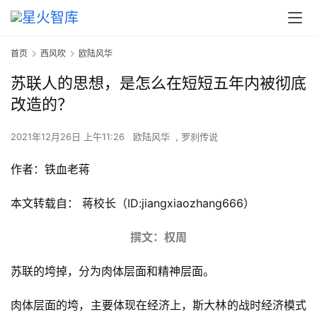
首页
西风吹
欧陆风华
苏联人的思想，是怎么在短短五年内被彻底
改造的？
2021年12月26日 上午11:26
欧陆风华
,
罗刹传说
作者：铁血老蒋
本文转载自： 蒋校长（ID:jiangxiaozhang666）
撰文：权周
苏联的垮掉，分为肉体层面和精神层面。
肉体层面的垮，主要体现在经济上，斯大林的战时经济模式