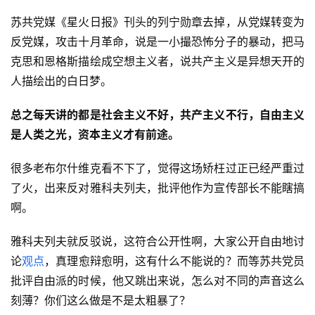
苏共党媒《星火日报》刊头的列宁勋章去掉，从党媒转变为
反党媒，攻击十月革命，说是一小撮恐怖分子的暴动，把马
克思和恩格斯描绘成空想主义者，说共产主义是异想天开的
人描绘出的白日梦。
总之每天讲的都是社会主义不好，共产主义不行，自由主义
是人类之光，资本主义才有前途。
很多老布尔什维克看不下了，觉得这场矫枉过正已经严重过
了火，出来反对雅科夫列夫，批评他作为宣传部长不能瞎搞
啊。
雅科夫列夫就反驳说，这符合公开性啊，大家公开自由地讨
论
观点
，真理愈辩愈明，这有什么不能说的？而等苏共党员
批评自由派的时候，他又跳出来说，怎么对不同的声音这么
刻薄？你们这么做是不是太粗暴了？