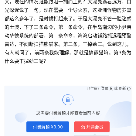
大，现在的情况谁能跟咱一拥而上的？大漂亮遥看远方，目
光深邃说了一句，现在需要一个导火索，这亚洲怪物房养蛊
都这么多年了，是时候打起来了。于是大漂亮不管一脸迷惑
的土澳，下了三条命令，第一条命令，在半岛南边的小尹启
动萨德系统的部署，第二条命令，湾湾启动铺路抓远程预警
雷达，不间断扫描熊猫家。第三条，干掉劲三。说到这儿，
有人就问了，前两条我能理解，那就是搞熊猫嘛。第3条为
什么要干掉劲三呢？
已付费？
登录
或
刷新
您需要付费解锁才能查看当前内容
付费解锁
¥
3.00
开通会员