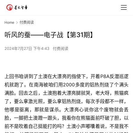
Home
付费阅读
听风的蚕——电子战【第31期】
2024年7月27日 下午4:43
付费阅读
上回书咱讲到了土澳在大漂亮的指使下，开着P8A反潜巡逻
机就跑了。在南海被咱们用2000多度的铝热剂烧了个满头
满脸。回去之后，土澳抱着大漂亮腿就哭，老大呀，熊猫疯
了，要么拿激光照，要么拿铝热剂烧，每次手段都不一样，
他哪是驱离，那就是谋杀。大漂亮心说你这个废物就会丢
脸，一脚把土澳蹬一跟头，我看你在熊猫面前吓破了胆，以
前不是吹着自己挺能打的吗？土澳小声嘟囔着说，不是我不