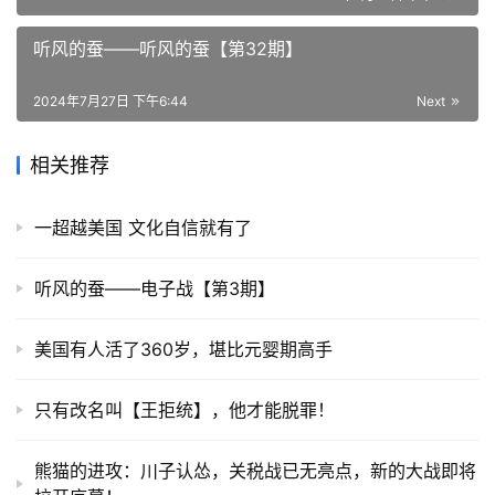
听风的蚕——听风的蚕【第32期】
2024年7月27日 下午6:44
Next
相关推荐
一超越美国 文化自信就有了
听风的蚕——电子战【第3期】
美国有人活了360岁，堪比元婴期高手
只有改名叫【王拒统】，他才能脱罪！
熊猫的进攻：川子认怂，关税战已无亮点，新的大战即将