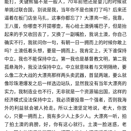
能打，关键熊猫不是一般人，70年前他还是婴儿的时候就
单挑过联合国，别说是我，当年你不是也挨打了吗？后来还
逼着在板门店坐马扎，这事你都忘了？大漂亮一听，我靠，
王八蛋，你哪壶不开提哪壶，有心给土澳俩嘴巴子，但是抬
起来的手又收回去了，又换了一副嘴脸，我说土澳，你自己
确实不行，我就问你一句，有朝一日一拥而上的时候你敢上
吗？土澳低着头想，要是一拥而上，我肯定上，天下谁保持
中立，我也不能保持中立。第一我也是基督教文明，第二我
孤悬海外，我没法保持中立。中立就意味着与文明隔绝，要
么像二次大战的大漂亮那样两头卖武器，首鼠两端，要么就
像珍珠港爆发之后一样选边站队，显然我没有当年大漂亮的
实力，我制造业也不行，无非就是一个资源输出国，这样的
经济模式没法保持中立，我必须要投靠一个强者，否则我海
外的利益就会被人抢走。所以土澳坚定地说，老大，你放
心，只要一拥而上，我有多少人上多少人。大漂亮一听，拍
了拍土澳的肩膀，好，你有这心就行。土澳一脸迷惑，老