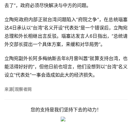
去了”，政府必须尽快解决与中方的问题。
立陶宛政府内部正就台湾问题陷入“府院之争”，在总统瑙塞
达4日承认以“台湾”名义开设“代表处”是一个错误后，立陶宛
总理和外长相继出言反驳。瑙塞达发言人6日指出，“总统请
外交部长提出一个具体方案，来缓和对华局势”。
立陶宛副外长阿多梅纳斯去年8月曾叫嚣“就算支持台湾，也
能活得好好的”，但他日前也坦言，他们没想到以“台湾”名义
设立“代表处”一事会造成如此大的经济损失。
来源|观察者网
您的支持是我们坚持下去的动力！