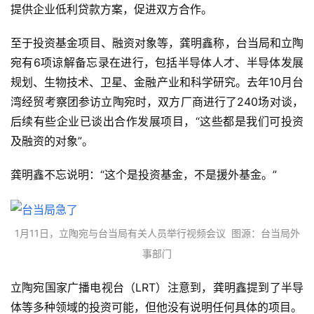
提供企业低利贷款方案，促进双方合作。
至于投资基金项目、融资对象等，龚明鑫称，台当局和立陶
宛有6项谅解备忘录在进行，包括半导体人才、半导体发展
规划、生物技术、卫星、金融产业和科学研究。去年10月台
湾经贸考察团参访立陶宛时，双方厂商进行了240场对谈，
后续有些企业已谈出合作发展项目，“这些都是我们可投资
及融资的对象”。
龚明鑫不忘说明：“这个是投资基金，不是援外基金。”
1月11日，立陶宛与台当局有关人员举行视频会议  图源：台当局外
事部门
立陶宛国家广播电视台（LRT）注意到，龚明鑫提到了半导
体等多种领域的投资可能，但他没有说明任何具体的项目。