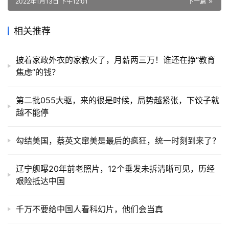
2022年1月13日 下午12:01
下一篇
相关推荐
披着家政外衣的家教火了，月薪两三万！谁还在挣“教育
焦虑”的钱？
第二批055大驱，来的很是时候，局势越紧张，下饺子就
越不能停
勾结美国，蔡英文窜美是最后的疯狂，统一时刻到来了？
辽宁舰曝20年前老照片，12个垂发未拆清晰可见，历经
艰险抵达中国
千万不要给中国人看科幻片，他们会当真