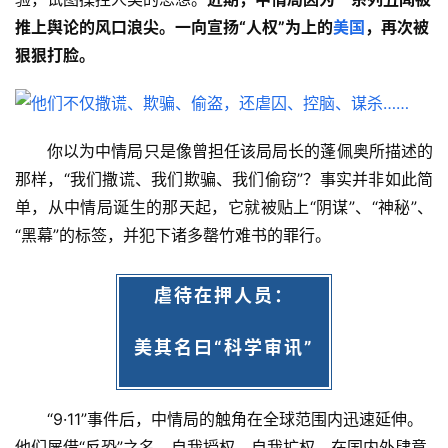
推上舆论的风口浪尖。一向宣扬“人权”为上的
美国
，再次被
狠狠打脸。
你以为中情局只是像曾担任该局局长的蓬佩奥所描述的
那样，“我们撒谎、我们欺骗、我们偷窃”？事实并非如此简
单，从中情局诞生的那天起，它就被贴上“阴谋”、“神秘”、
“黑幕”的标签，并犯下诸多罄竹难书的罪行。
虐待在押人员：
美其名曰“科学审讯”
“9·11”事件后，中情局的触角在全球范围内迅速延伸。
他们屡借“反恐”之名，自我授权、自我扩权，在国内外肆意