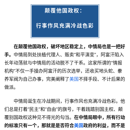
颠覆他国政权：
行事作风充满冷战色彩
在颠覆他国政权，破坏地区稳定上，中情局也是一把好
手。
中情局到处扶植代理人、贩卖“和平演变”，阿富汗陷入
长年动荡就与中情局的活动脱不了干系。这家所谓的“情报
机构”不仅一手操办阿富汗的历次选举，还收买地头蛇、豢
养军阀为自己办事，完美阐释了
美国
不择手段、不计后果的
做派。
中情局诞生在冷战期间，行事作风也充满冷战色彩。他
们总是打着“民主”和“自由”的旗号，干着践踏别国主权、颠
覆别国政权这种见不得光的勾当。
在中情局眼中，所有行动
的标准只有一个，那就是是否符合
美国
政府的利益，而不是