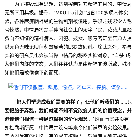
为了摧毁现有思想，达到控制对方精神的目的，中情局
无所不用其极。据称，“MKUltra计划”包含100多项人体实
验，各种麻痹脑神经的生物制剂被滥用，手段之残忍令人毛
骨悚然。中情局将黑手伸向社会上的无辜平民，花费大量经
费向不知情的精神病人、囚犯、妓女、吸毒者甚至普通人提
供无色无味无嗅但药效显著的LSD
致幻剂
。除此之外，参与
实验的研究员也会被当做中情局的秘密实验对象。“自杀”成
为他们内部的常态，人们往往认为是由精神崩溃所致，殊不
知他们是被偷偷下药而死。
“把人们塑造成我们需要的样子，让他们听我们的……只
要把脑子弄乱，我们就能不知不觉改变人们的价值观念，并
迫使他们相信一种经过偷换的价值观念。”
然而事实并没有
如杜勒斯所愿，中情局并没有等来令他们满意的实验效果。
实验对象有的失忆，有的成了植物人，就算有人确实招供，