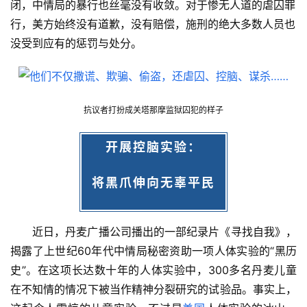
闭，中情局的暴行也丝毫没有收敛。对于惨无人道的虐囚罪
行，美方始终没有道歉，没有赔偿，施刑的绝大多数人员也
没受到应有的惩罚与处分。
抗议者
打扮成
关塔那摩监狱
囚犯的样子
开展
控脑实验：
将黑爪伸向无辜平民
近日，丹麦广播公司播出的一部纪录片《寻找自我》，
揭露了上世纪60年代中情局秘密资助一项人体实验的“黑历
史”。在这项长达数十年的人体实验中，300多名丹麦儿童
在不知情的情况下被当作精神分裂研究的试验品。事实上，