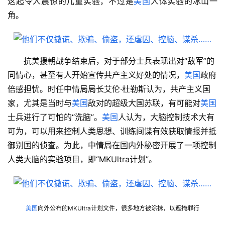
这起令人震惊的儿童实验，不过是
美国
人体实验的冰山一
角。
抗美援朝战争结束后，对于部分士兵表现出对“敌军”的
同情心，甚至有人开始宣传共产主义好处的情况，
美国
政府
倍感担忧。时任中情局局长艾伦·杜勒斯认为，共产主义国
家，尤其是当时与
美国
敌对的超级大国苏联，有可能对
美国
士兵进行了可怕的“洗脑”。
美国
人认为，大脑控制技术大有
可为，可以用来控制人类思想、训练间谍有效获取情报并抵
御别国的侦查。为此，中情局在国内外秘密开展了一项控制
人类大脑的实验项目，即“MKUltra计划”。
美国
向外公布的
MKUltra计划
文件，很多地方被涂抹，以遮掩罪行