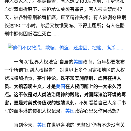
押人员家人等。根据报告，有人遭受183次水刑，在身体和
心理双重折磨下，被迫承认莫须有罪名；有人被关禁闭47
天，被各种酷刑轮番折磨，直至精神失常；有人被剥夺睡眠
长达180个小时，尔后又挨饿受冻、不得上厕所；有人在酷
刑中疑似因低温症死亡……
一向以“世界人权法官”自居的
美国
政府，每年都要发布
一个所谓“国别人权报告”，对世界上多个国家和地区的人权
状况横加指责，妄作评论。
殊不知实施酷刑、虐待在押人
员、大搞霸凌主义，才是
美国
在人权问题上的一大永久污
点。这不仅是对人类法治精神的践踏，对国际法治环境的毒
害，更是对美式价值观的极端讽刺。
不知看着自己人亲手书
写的血淋淋的侵犯人权记录，
美国
政客心里又作何感想？
直到今天，
美国
在世界各地的“黑监狱”仍有不少没有关