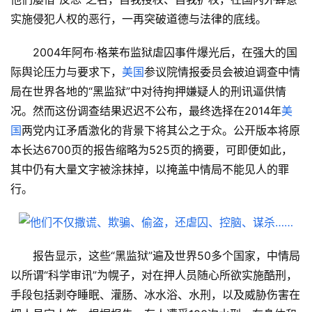
实施侵犯人权的恶行，一再突破道德与法律的底线。
2004年阿布·格莱布监狱虐囚事件爆光后，在强大的国
际舆论压力与要求下，
美国
参议院情报委员会被迫调查中情
局在世界各地的“黑监狱”中对待拘押嫌疑人的刑讯逼供情
况。然而这份调查结果迟迟不公布，最终选择在2014年
美
国
两党内讧矛盾激化的背景下将其公之于众。公开版本将原
本长达6700页的报告缩略为525页的摘要，可即便如此，
其中仍有大量文字被涂抹掉，以掩盖中情局不能见人的罪
行。
报告显示，这些“黑监狱”遍及世界50多个国家，中情局
以所谓“科学审讯”为幌子，对在押人员随心所欲实施酷刑，
手段包括剥夺睡眠、灌肠、冰水浴、水刑，以及威胁伤害在