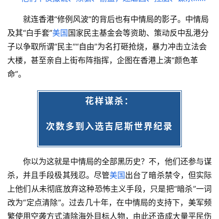
就连香港“修例风波”的背后也有中情局的影子。中情局
及其“白手套”
美国
国家民主基金会等资助、策动反中乱港分
子以争取所谓“民主”“自由”为名打砸抢烧，暴力冲击立法会
大楼，甚至亲自上街布阵指挥，企图在香港上演“颜色革
命”。
花样谋杀：
次数多到入选吉尼斯世界纪录
你以为这就是中情局的全部黑历史？不，他们还参与谋
杀，并且手段极其残忍。尽管
美国
出台了暗杀禁令，但实际
上他们从未彻底放弃这种恐怖主义手段，只是把“暗杀”一词
改为“定点清除”。过去几十年，在中情局的支持下，美军频
繁使用空袭方式清除海外目标人物，由此还造成大量平民伤