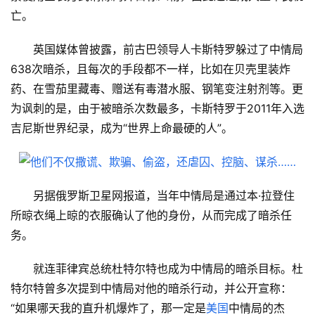
亡。
英国媒体曾披露，前古巴领导人卡斯特罗躲过了中情局
638次暗杀，且每次的手段都不一样，比如在贝壳里装炸
药、在雪茄里藏毒、赠送有毒潜水服、钢笔变注射剂等。更
为讽刺的是，由于被暗杀次数最多，
卡
斯特罗
于2011年入选
吉尼斯世界纪录，成为“世界上命最硬的人”。
另据俄罗斯卫星网报道，当年中情局是通过本·拉登住
所晾衣绳上晾的衣服确认了他的身份，从而完成了暗杀任
务。
就连菲律宾总统杜特尔特也成为中情局的暗杀目标。杜
特尔特曾多次提到中情局对他的暗杀行动，并公开宣称：
“如果哪天我的直升机爆炸了，那一定是
美国
中情局的杰