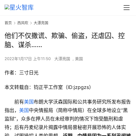
首页
西风吹
大漂亮国
他们不仅撒谎、欺骗、偷盗，还虐囚、控
脑、谋杀……
2022年1月17日 上午11:50
大漂亮国
,
美国
作者：三寸日光
本文转载自：钧正平工作室（ID:jzpgzs）
前有
美国
布朗大学沃森国际和公共事务研究所发布报告
指出，
美国
中央情报局（简称中情局）在全球多地设立“黑
监狱”，众多在押人员在未经审判的情况下饱受酷刑和虐
待；后有丹麦纪录片揭露中情局曾秘密开展恐怖的人体实
验，试图操控人类的思想。
近期，中情局因为一系列丑闻被