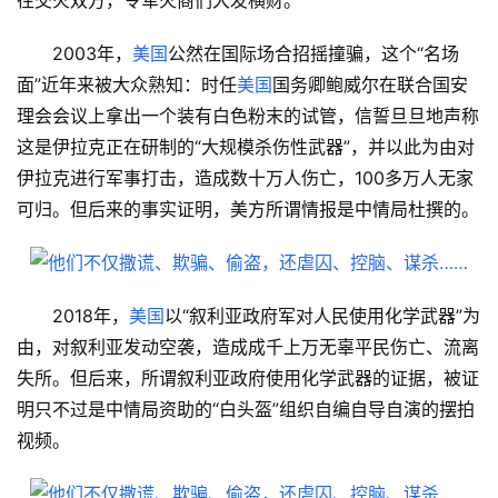
往交火双方，令军火商们大发横财。
2003年，
美国
公然在国际场合招摇撞骗，这个“名场
面”近年来被大众熟知：时任
美国
国务卿鲍威尔在联合国安
理会会议上拿出一个装有白色粉末的试管，信誓旦旦地声称
这是伊拉克正在研制的“大规模杀伤性武器”，并以此为由对
伊拉克进行军事打击，造成数十万人伤亡，100多万人无家
可归。但后来的事实证明，美方所谓情报是中情局杜撰的。
2018年，
美国
以“叙利亚政府军对人民使用化学武器”为
由，对叙利亚发动空袭，造成成千上万无辜平民伤亡、流离
失所。但后来，所谓叙利亚政府使用化学武器的证据，被证
明只不过是中情局资助的“白头盔”组织自编自导自演的摆拍
视频。