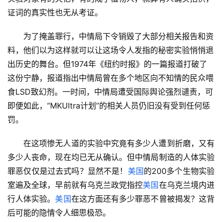
证词的真实性也无从考证。
为了掩盖罪行，中情局下令销毁了大部分相关报告和资
料，他们以为这样就可以让这场令人发指的秘密实验悄悄退
出历史的舞台。但1974年《纽约时报》的一篇报道打破了
这份宁静，报道指出中情局曾在多个地区向不知情的民众喂
食LSD致幻剂。一时间，中情局遭受国际舆论强烈谴责，可
即便如此，“MKUltra计划”的相关人员仍旧没有受到任何惩
罚。
在这项惨无人道的实验中究竟有多少人遭到折磨，又有
多少人丧命，现在均已无从确认。但中情局制造的人体实验
罪恶仅仅是过去式吗？显然不是！
美国
的200多个生物实验
室遍及全球，早前就有乌克兰政党指控
美国
在乌克兰境内进
行人体实验。
美国
在这方面还有多少罪恶不曾被揭发？这背
后可能的隐情令人细思极恐。