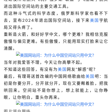
进出国际空间站的主要交通工具。
而这种斗气式的科学态度，俄罗斯科学家也看不下
去，宣布2024年退出国际空间站，接下来
美国
宇航
局又得头疼了。
重新造火箭，和好好学中文，哪个更难？我相信克服
傲慢与偏见更难。有些傲慢，只能用现实打脸来让它
清醒。
当年对我爱答不理，今天让你高攀不起。
不知道这些回答，有没有为
美国
网友“解惑”呢？
最后，有理哥送首改编的中国网络歌曲给
美国
吧：当
初是你要分开，分开就分开，现在又要觍着脸，把我
哄回来。空间站不是你想上，想上就能上，让你睁
眼，让你明白，重头你再来。
图片源自网络