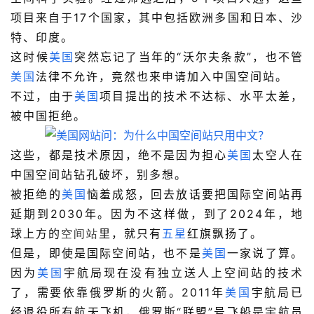
项目来自于17个国家，其中包括欧洲多国和日本、沙
特、印度。
这时候
美国
突然忘记了当年的“沃尔夫条款”，也不管
美国
法律不允许，竟然也来申请加入中国空间站。
不过，由于
美国
项目提出的技术不达标、水平太差，
被中国拒绝。
这些，都是技术原因，绝不是因为担心
美国
太空人在
中国空间站钻孔破坏，别多想。
被拒绝的
美国
恼羞成怒，回去放话要把国际空间站再
延期到2030年。因为不这样做，到了2024年，地
球上方的
空间站
里，就只有
五星
红旗飘扬了。
但是，即使是国际空间站，也不是
美国
一家说了算。
因为
美国
宇航局现在没有独立送人上空间站的技术
了，需要依靠俄罗斯的火箭。2011年
美国
宇航局已
经退役所有航天飞机，俄罗斯“联盟”号飞船是宇航员