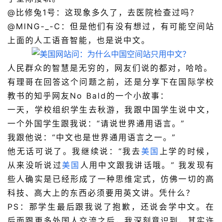
@
比修兔1号
：这现象多久了，去医院检查过吗？
@
MING-_-C
：但是他们有没有想过，有可能空间站
上面的人工语音智能，也是说中文。
人民群众的智慧是无穷的，网友们说的都对，哈哈。
有理哥在回答这个问题之前，还是分享下在国际学校
教书的知乎网友
No Bald
的一个小故事：
一天，学校组织学生去秋游，我跟中国学生说中文，
一个外国学生跟我说：“请说世界通用语言。”
我跟他说：“中文也是世界通用语言之一。”
他无话可说了。我继续说：“我去
美国
上学的时候，
从来没听说过
美国
人用中文跟我讲话哦。” 我发现有
些人确实是已经形成了一种思维定式，仿佛一切的高
科技、高大上的东西必须要用英文讲。凭什么？
PS：那学生最后跟我说了抱歉，还说会学中文。在
后面跟更多外国人交流之后，我深刻意识到，其实许