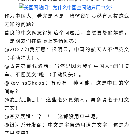
作为中国人
，看完
是
不是一脸愕然？
竟然有人提这么
无知的问题？
善良的中文网友得知这个问题后，当然要帮他解惑，
于是网友们在微博上热情回答：
@2022如我所愿：很明显，中国的航天人不懂英文
（手动狗头）。
@
青春亮丽佩洛西
：当然是因为我们中国人“闭门造
车、不懂英文”啦 （手动狗头）。
@KevinsChaos：有没有一种可能，这是中国的空
间站？
@
麦_克_斯_韦
：这些老外真烦人，再多说老子用文
言文！
@苍又嘉错：哼！！！这都没用草书呢。
@
银河系开发商
：中文是宇宙通用语言文字，这是为
了星际接轨。