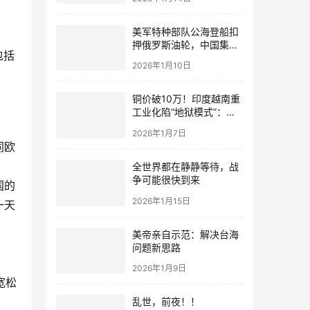
美军特种部队公海登船扣
押俄罗斯油轮，中国集装
包括
箱武装船早有准备？
2026年1月10日
铜价破10万！印度越南重
工业化陷“地狱模式”：中
国当年抄底的历史红利，
2026年1月7日
再也复刻不了
同欧
全世界都在静静等待，战
争可能很快到来
国的
2026年1月15日
一天
美帝亲自示范：解决台海
问题新思路
2026年1月9日
宽松
乱世，前夜！！