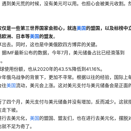
，遇到美元荒的时候，没有美元可以用。也担心会被美元收割。
仅仅是一些第三世界国家会担心，就连
美国
的盟国，以及标榜中
括欧洲、日本等
美国
的盟友
。
享出去。同时，这也是中美俄欧四方博弈的关键。
据IMF最新公布的数据，今年7月，美元储备占比已经滑落到
%。
用份额，也从2020年的43.5%降低到41.16%。
今年俄乌战争的背景下，更加不寻常。根据以往的经验，国际上
会往
美国
流动，美元会上涨。这对美元支付与美元储备会是正面
行了四个月，美元支付与美元储备并没有增加，反而减少。这就
在走下坡。
进行去美元化，
美国
的盟国、盟友们，也在进行去美元化，摆脱
也就不足为奇了。