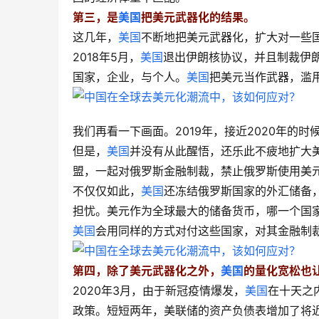
第三，是
美国
把美元武器化的结果。
这几年，
美国
不断地把美元武器化，扩大对一些
2018年5月，
美国
退出伊朗核协议，并且制裁伊
国家，企业，与个人。
美国
把美元当作武器，滥
我们再看一下画面。2019年，接近2020年的
但是，
美国
并没有从此醒悟，还乐此不疲地扩大
盟，一起对俄罗斯金融制裁，禁止俄罗斯使用美元
不仅仅如此，
美国
还冻结俄罗斯国家的外汇储备
担忧。美元作为全球最大的储备货币，哪一个国
美国
会用同样的方式对付这些国家，对其金融制
第四，除了美元武器化之外，
美国
的量化宽松也
2020年3月，由于新冠疫情爆发，
美国
在十天之
政策。短短两年，美联储的资产负债表增加了将