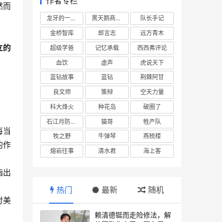
作者专栏
然而
龙牙的一座山
黑天鹅商业情报站
队长手记
金桥智库
郎言志
远方青木
立的
超级学爸
记忆承载
西西弗评论
血饮
虚声
虎说天下
蓝钻故事
蓝钻
荆棘阿甘
良文师
策辩
空天力量
科大烽火
种花岛
破圈了
石江月防务观察
猫哥
牲产队
每当
牧之野
牛弹琴
燕梳楼
的作
熔岩往事
清水君
海上客
指出
热门
最新
随机
对美
赖清德铤而走险修法，解