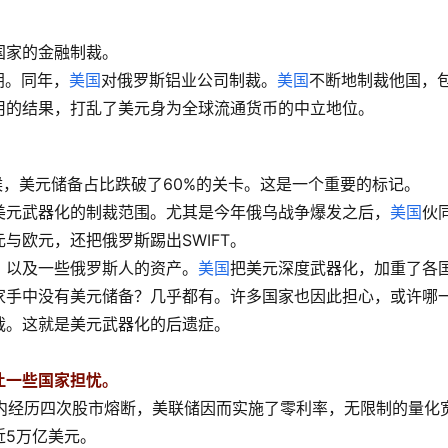
国家的金融制裁。
朗。同年，
美国
对俄罗斯铝业公司制裁。
美国
不断地制裁他国，
用的结果，打乱了美元身为全球流通货币的中立地位。
时候，美元储备占比跌破了60%的关卡。这是一个重要的标记。
美元武器化的制裁范围。尤其是今年俄乌战争爆发之后，
美国
伙
与欧元，还把俄罗斯踢出SWIFT。
，以及一些俄罗斯人的资产。
美国
把美元深度武器化，加重了各
家手中没有美元储备？几乎都有。许多国家也因此担心，或许哪
裁。这就是美元武器化的后遗症。
让一些国家担忧。
内经历四次股市熔断，美联储因而实施了零利率，无限制的量化
近5万亿美元。