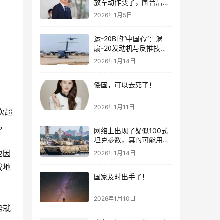
放军动作变了，围台后的
“真正杀招”曝光
2026年1月5日
运-20B的“中国心”：涡
扇-20发动机与反推技术
大突破！
2026年1月14日
倭国，可以去死了！
2026年1月11日
次超
后，
网络上出现了疑似100式
坦克参数，真的可能用了
钛合金装甲！
也因
2026年1月14日
或地
国家及时出手了！
2026年1月10日
势就