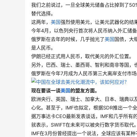
我们之前说过，一旦全球美元储备占比掉到了50
替代选择。
这两年，
美国
强烈使用美元，让美元武器化的结
今年4月，以色列央行首次将人民币纳入外汇储
俄罗斯在去年的时候，几乎抛光了
美国
国债，大幅
是人民币。
伊朗已经正式用人民币，取代美元的外汇位置。
另外，巴西、瑞士、墨西哥、智利和南非等国，
俄罗斯在今年7月成为人民币第三大离岸支付市场
现在要谈一谈
美国
的盟友方面。
欧洲央行、英国、瑞士、加拿大、日本、瑞典以
心化。甚至于，IMF也拟定，根据SDR推出一个全球
据万事达卡CEO最新发表谈话，IMF和几乎所
就表示，SWIFT在未来可以被央行数字货币取代
IMF在3月份曾经提出一个说法，全球应该有某