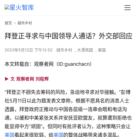
首页
城市乡村
拜登正寻求与中国领导人通话？外交部回应
2023年5月12日 下午12:52
城市乡村
,
大漂亮国
,
美国
本文转载自：观察者网（ID:guanchacn）
►
文
观
察
者
网
刘程辉
“拜登正不顾失去筹码的风险，急迫地寻求对华接触。”彭博
社5月11日以此为题发表文章称，根据不愿具名的消息人士
透露，拜登政府正推动与中国各层级一连串会晤和电话沟
通，以缓和中美紧张关系并安抚亚欧盟友，就算遭到拒绝也
能显得中方“顽固”。但同时有批评者认为，这种策略只会让
美国
看起来很软弱，给
美国
的整体战略带来诸多混乱。