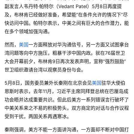
副发言人韦丹特·帕特尔（Vedant Patel）5月8日再度提
及，布林肯已经做好准备，希望能“在条件允许的情况下”尽
快访问中国。帕特尔表示，中美之间有巨大的合作潜力，能
在多个领域加强沟通。
然而，
美国
一方面释放对华沟通信号，另一方面又试图拿台
湾问题等向中方施压，粗暴干涉中国内政。就在76届世卫
大会开幕前夕，布林肯9日再次发表声明，宣称“强烈鼓励”
世卫组织邀请台湾以观察员身份与会。
5月8日，国务委员兼外长秦刚在北京会见
美国
驻华大使伯
恩斯时表示，去年11月，习近平主席同拜登总统在巴厘岛成
功会晤并达成重要共识。但此后美方一系列错误言行破坏了
中美关系来之不易的积极势头，双方商定的对话与合作议程
受到干扰，两国关系再遇寒冰。
秦刚强调，美方不能一方面讲沟通，一方面却不断对中国打