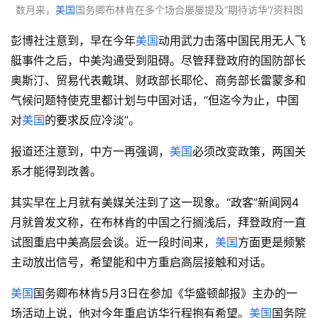
数月来，
美国
国务卿布林肯在多个场合屡屡提及“期待访华”/资料图
彭博社注意到，早在今年
美国
动用武力击落中国民用无人飞
艇事件之后，中美沟通受到阻碍。尽管拜登政府的国防部长
奥斯汀、贸易代表戴琪、财政部长耶伦、商务部长雷蒙多和
气候问题特使克里都计划与中国对话，“但迄今为止，中国
对
美国
的要求反应冷淡”。
报道还注意到，中方一再强调，
美国
必须改变政策，两国关
系才能得到改善。
其实早在上月就有美媒关注到了这一现象。“政客”新闻网4
月就曾发文称，在布林肯的中国之行搁浅后，拜登政府一直
试图重启中美高层会谈。近一段时间来，
美国
方面更是频繁
主动放出信号，希望能和中方重启高层接触和对话。
美国
国务卿布林肯5月3日在参加《华盛顿邮报》主办的一
场活动上说，他对今年重启访华行程抱有希望。
美国
国务院