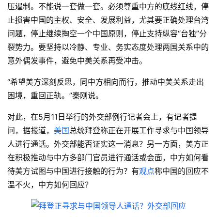
压遏制。不能说一套做一套。必须尊重中方的底线红线，停
止损害中国的主权、安全、发展利益，尤其要正确处理台湾
问题，停止继续掏空一个中国原则，停止支持纵容“台独”分
裂势力。要坚持以冷静、专业、务实态度处理两国关系中的
意外偶发事件，避免中美关系再受冲击。
“希望美方深刻反思，同中方相向而行，推动中美关系走出
困境，重回正轨。”秦刚说。
对此，在5月11日举行的外交部例行记者会上，有记者提
问，据报道，
美国
总统拜登称正在开展工作寻求与中国领导
人进行通话。外交部能否证实这一消息？另一方面，美方正
在积极推动与中方多部门官员进行通话或会面，中方如何看
待美方试图与中国进行接触的行为？有
观点
称中国的回应不
温不火，中方如何回应？