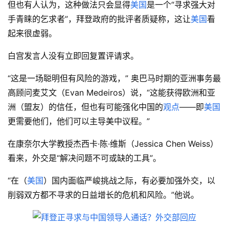
但也有人认为，这种做法只会显得
美国
是一个“寻求强大对
手青睐的乞求者”，拜登政府的批评者质疑称，这让
美国
看
起来很虚弱。
白宫发言人没有立即回复置评请求。
“这是一场聪明但有风险的游戏，” 奥巴马时期的亚洲事务最
高顾问麦艾文（Evan Medeiros）说，“这能获得欧洲和亚
洲（盟友）的信任，但也有可能强化中国的
观点
——即
美国
更需要他们，他们可以主导美中议程。”
在康奈尔大学教授杰西卡·陈·维斯（Jessica Chen Weiss）
看来，外交是“解决问题不可或缺的工具”。
“在（
美国
）国内面临严峻挑战之际，有必要加强外交，以
削弱双方都不寻求的日益增长的危机和风险。”他说。