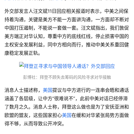
外交部发言人汪文斌11日回应相关报道时表示，中美之间保
持着沟通，关键是美方不能一方面讲沟通，一方面却不断对
中国打压遏制，不能说一套做一套。汪文斌指出，我们敦促
美方端正对华认知，尊重中方的底线红线，停止损害中国的
主权安全发展利益，同中方相向而行，推动中美关系重回健
康稳定发展正轨。
彭博社：拜登不顾失去筹码的风险寻求对华接触
消息人士描述称，
美国
提议与中方进行的一连串会晤和通话
涵盖了各层级，让中方“很难说不”，此前中美对话已经停滞
了数月之久。消息人士称，拜登这么做也是为了安抚亚洲和
欧盟的盟友，这些国家担心
美国
在缓和对华紧张局势方面做
得不够，从而导致公开冲突。