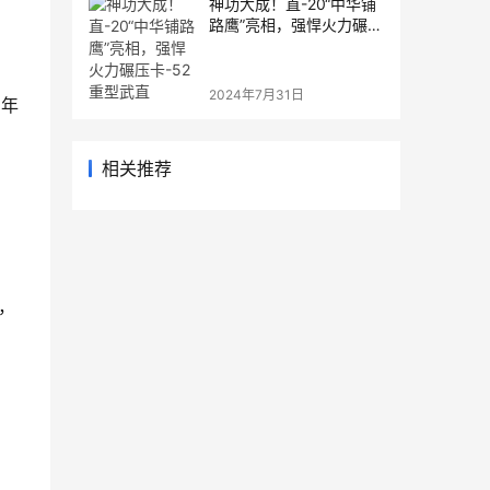
神功大成！直-20“中华铺
路鹰”亮相，强悍火力碾压
卡-52重型武直
2024年7月31日
，年
相关推荐
，