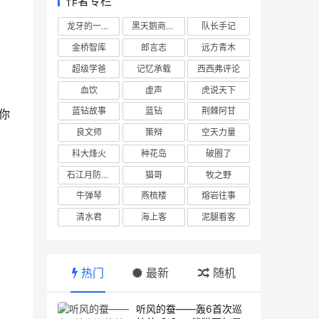
作者专栏
龙牙的一座山
黑天鹅商业情报站
队长手记
金桥智库
郎言志
远方青木
超级学爸
记忆承载
西西弗评论
血饮
虚声
虎说天下
蓝钻故事
蓝钻
荆棘阿甘
你
良文师
策辩
空天力量
科大烽火
种花岛
破圈了
石江月防务观察
猫哥
牧之野
牛弹琴
燕梳楼
熔岩往事
清水君
海上客
泥腿看客
热门
最新
随机
听风的蚕——轰6首次巡