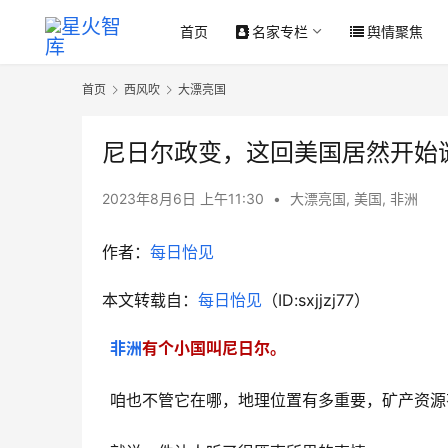
首页
名家专栏
舆情聚焦
首页
西风吹
大漂亮国
尼日尔政变，这回美国居然开始
2023年8月6日 上午11:30
•
大漂亮国
,
美国
,
非洲
作者：
每日怡见
本文转载自：
每日怡见
（ID:sxjjzj77）
非洲
有个小国叫尼日尔。
咱也不管它在哪，地理位置有多重要，矿产资源