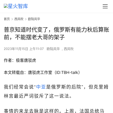
首页
西风吹
欧陆风华
普京知道时代变了，俄罗斯有能力秋后算账
前，不能摆老大哥的架子
2023年11月15日 上午11:07
欧陆风华
,
西风吹
作者：
极客唐驳虎
本文转载自：唐驳虎工作室（ID:TBH-talk）
我们经常会说“
中亚
是俄罗斯的后院”，但克里姆
林宫最近严词驳斥了这一说法。
事情的来龙去脉是这样的。上周，法国总统马