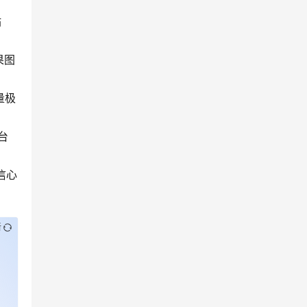
站
果图
量极
台
信心
新