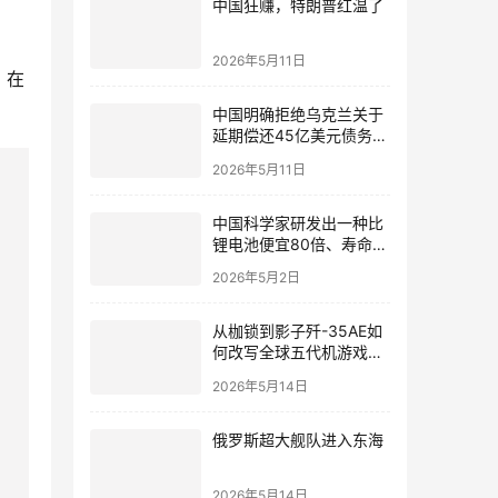
中国狂赚，特朗普红温了
2026年5月11日
，在
中国明确拒绝乌克兰关于
延期偿还45亿美元债务的
请求！
2026年5月11日
中国科学家研发出一种比
锂电池便宜80倍、寿命可
达16年的铁基电池
2026年5月2日
从枷锁到影子歼-35AE如
何改写全球五代机游戏规
则
2026年5月14日
俄罗斯超大舰队进入东海
2026年5月14日