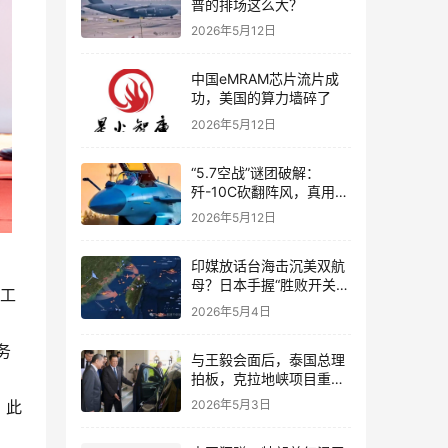
普的排场这么大？
2026年5月12日
中国eMRAM芯片流片成
功，美国的算力墙碎了
2026年5月12日
“5.7空战”谜团破解：
歼-10C砍翻阵风，真用了
“A射B导”吗？
2026年5月12日
印媒放话台海击沉美双航
母？日本手握“胜败开关”
开工
还是“引火烧身”？
2026年5月4日
务
与王毅会面后，泰国总理
拍板，克拉地峡项目重
启！
，此
2026年5月3日