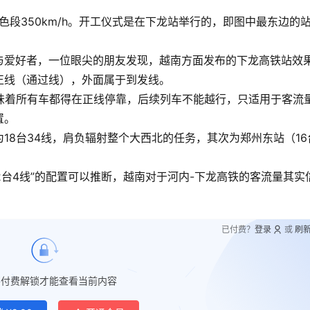
橙色段350km/h。开工仪式是在下龙站举行的，即图中最东边的
与爱好者，一位眼尖的朋友发现，越南方面发布的下龙高铁站效
为正线（通过线），外面属于到发线。
，这意味着所有车都得在正线停靠，后续列车不能越行，只适用于客流
置。
18台34线，肩负辐射整个大西北的任务，其次为郑州东站（16
2台4线”的配置可以推断，越南对于河内-下龙高铁的客流量其实
已付费？
登录
或
刷
要付费解锁才能查看当前内容