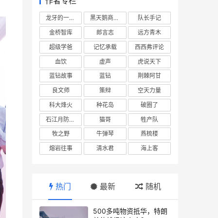
作者专栏
龙牙的一座山
黑天鹅商业情报站
队长手记
金桥智库
郎言志
远方青木
超级学爸
记忆承载
西西弗评论
血饮
虚声
虎说天下
蓝钻故事
蓝钻
荆棘阿甘
良文师
策辩
空天力量
科大烽火
种花岛
破圈了
石江月防务观察
猫哥
牲产队
牧之野
牛弹琴
燕梳楼
熔岩往事
清水君
海上客
热门
最新
随机
500多吨物资抵华，特朗