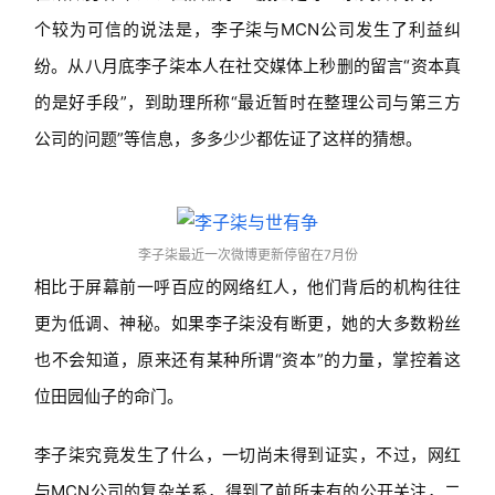
个较为可信的说法是，李子柒与MCN公司发生了利益纠
纷。从八月底李子柒本人在社交媒体上秒删的留言“资本真
的是好手段”，到助理所称“最近暂时在整理公司与第三方
公司的问题”等信息，多多少少都佐证了这样的猜想。
李子柒最近一次微博更新停留在7月份
相比于屏幕前一呼百应的网络红人，他们背后的机构往往
更为低调、神秘。如果李子柒没有断更，她的大多数粉丝
也不会知道，原来还有某种所谓“资本”的力量，掌控着这
位田园仙子的命门。
李子柒究竟发生了什么，一切尚未得到证实，不过，网红
与MCN公司的复杂关系，得到了前所未有的公开关注，二