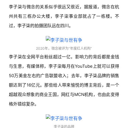
李子柒与微念的关系似乎很远又很近，据报道，微念在杭
州共有三栋办公大楼，李子柒事业部就占了一栋楼。不
过，李子柒的拍摄团队远在四川。
2020年，微念被评为“年度红人机构”
李子柒在全网平台粉丝超过一亿，影响力的背后都是金钱
与生意，有媒体称，李子柒每月在YouTube上就可以获得
50万美金左右的广告联盟收入；去年，李子柒品牌的销售
额达到了16亿元。那些给人带来愉悦的博主背后，是一个
超越观众想象的商业王国，网红与MCN机构，也由此变得
格外错综复杂。
李子柒的品牌