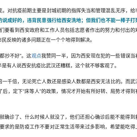
变。对抗疫前期主要是封城初期的指挥失当和管理混乱无序，给
的说成好的，违背民意强行给西安洗地；
但我们也不能一棒子打
们要看到西安政府和工作人员包括志愿者作出的努力和付出的
市民反映的诸多问题正在一个个地得到解决。
都抄不好”。这
观点
我赞同一半，因为西安现在犯的一些错误当
半是有人说西安抗疫比武汉还糟糕，这个就不够客观了。
倍一千倍，无论死亡人数还是感染人数都是西安无法比的。而武
了后，定下“床等人”的政策，情况才开始有所好转、局势才得到
就确诊了、什么时候人就没了，他们还担心确诊后能不能得到
要求的是防疫工作不要对正常生活带来过多影响，希望能吃得