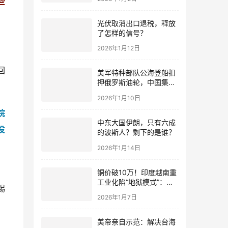
些
光伏取消出口退税，释放
了怎样的信号？
2026年1月12日
回
美军特种部队公海登船扣
押俄罗斯油轮，中国集装
箱武装船早有准备？
2026年1月10日
院
中东大国伊朗，只有六成
没
的波斯人？剩下的是谁？
2026年1月14日
，
铜价破10万！印度越南重
工业化陷“地狱模式”：中
踢
国当年抄底的历史红利，
2026年1月7日
再也复刻不了
美帝亲自示范：解决台海