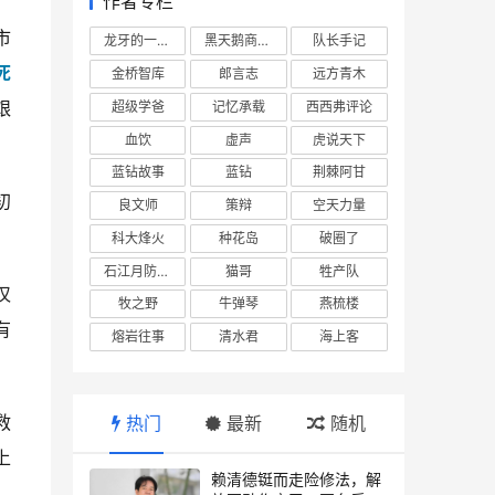
作者专栏
市
龙牙的一座山
黑天鹅商业情报站
队长手记
死
金桥智库
郎言志
远方青木
艰
超级学爸
记忆承载
西西弗评论
血饮
虚声
虎说天下
蓝钻故事
蓝钻
荆棘阿甘
初
良文师
策辩
空天力量
科大烽火
种花岛
破圈了
石江月防务观察
猫哥
牲产队
汉
牧之野
牛弹琴
燕梳楼
有
熔岩往事
清水君
海上客
救
热门
最新
随机
上
赖清德铤而走险修法，解