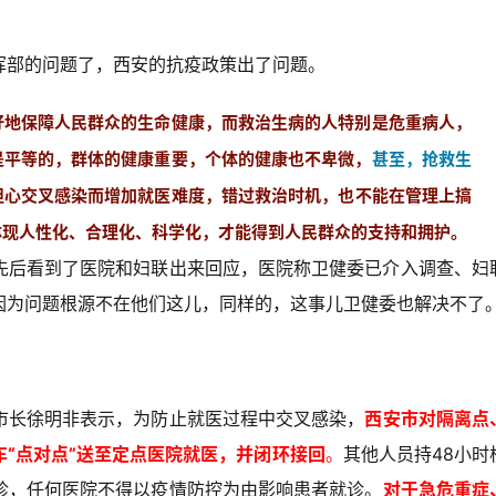
挥部的问题了，西安的抗疫政策出了问题。
好地保障人民群众的生命健康，而救治生病的人特别是危重病人，
是平等的，群体的健康重要，个体的健康也不卑微，
甚至，抢救生
担心交叉感染而增加就医难度，错过救治时机，也不能在管理上搞
体现人性化、合理化、科学化，才能得到人民群众的支持和拥护。
先后看到了医院和妇联出来回应，医院称卫健委已介入调查、妇
因为问题根源不在他们这儿，同样的，这事儿卫健委也解决不了
市长徐明非表示，为防止就医过程中交叉感染，
西安市对隔离点
“点对点”送至定点医院就医，并闭环接回
。
其他人员持48小时
诊，任何医院不得以疫情防控为由影响患者就诊。
对于急危重症