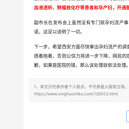
血液透析、肿瘤放化疗等患者和孕产妇，开通
副市长在发布会上虽然没有专门就孕妇流产事
诺，这足以说明了一切。
下一步，希望西安方面尽快拿出孕妇流产的调
捂着拖着，否则公信力将进一步下降，网民的
歉，如果是医院的错，那么该处理就依法处理
1、本文只代表作者个人观点，不代表星火智库立场，
https://www.xinghuozhiku.com/129503.html