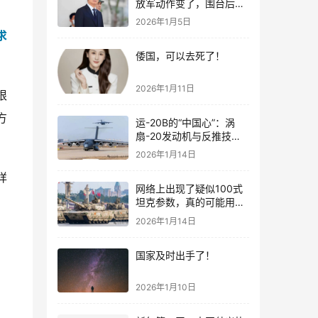
放军动作变了，围台后的
“真正杀招”曝光
2026年1月5日
求
倭国，可以去死了！
2026年1月11日
根
方
运-20B的“中国心”：涡
扇-20发动机与反推技术
大突破！
2026年1月14日
详
网络上出现了疑似100式
坦克参数，真的可能用了
钛合金装甲！
2026年1月14日
国家及时出手了！
2026年1月10日