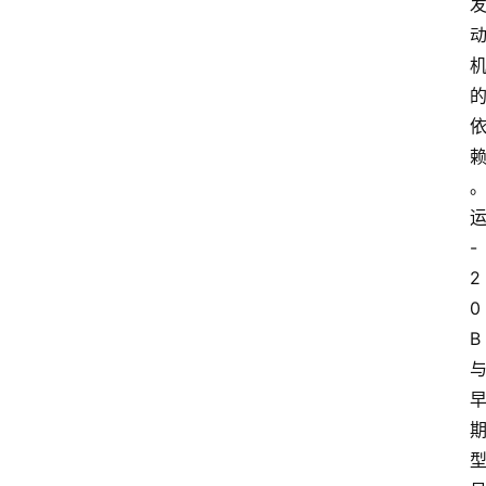
-
2
0
B