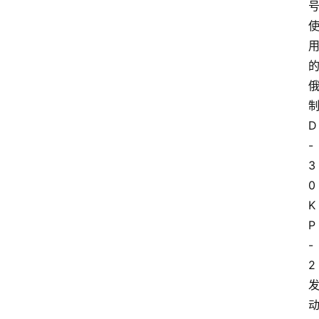
D
-
3
0
K
P
-
2