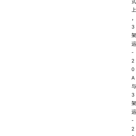
3
-
2
0
A
3
-
2