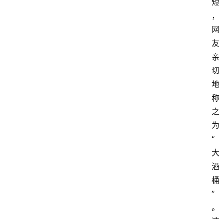
栏
登录
注册
舆
情
聚
焦
“
”