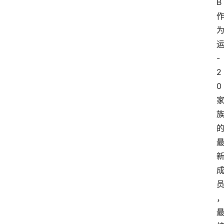
B
-
2
0