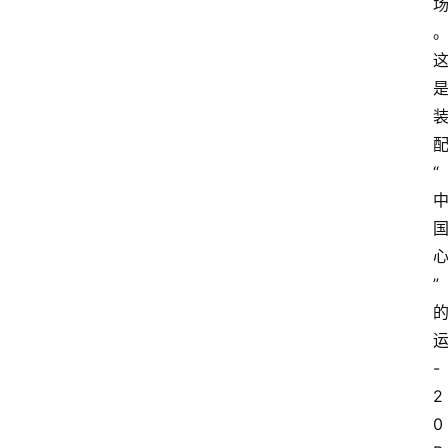
“
”
-
2
0