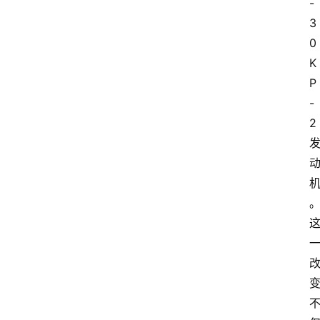
-
3
0
K
P
-
2