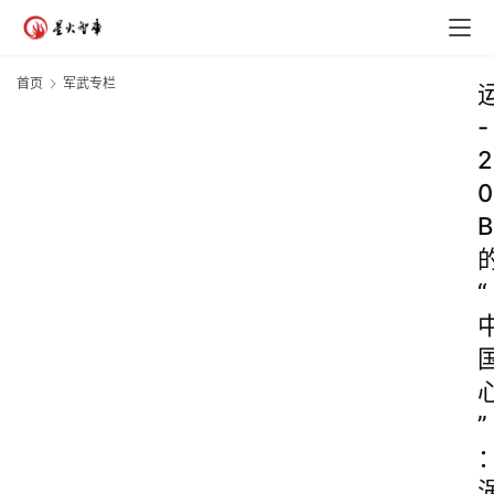
首页
军武专栏
-
2
0
B
“
”