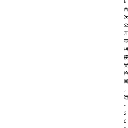
B
-
2
0