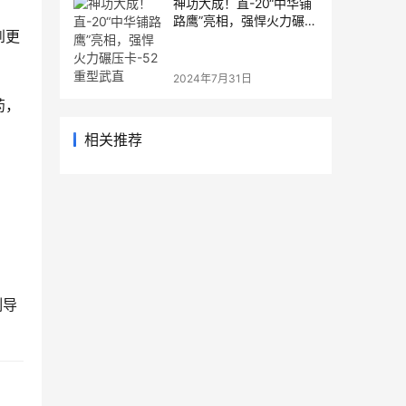
神功大成！直-20“中华铺
路鹰”亮相，强悍火力碾压
到更
卡-52重型武直
2024年7月31日
药，
相关推荐
制导