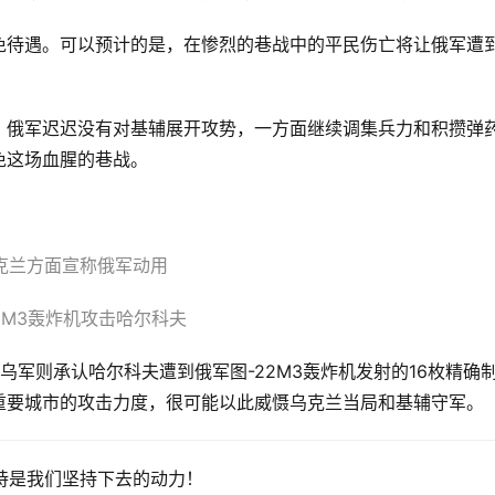
免待遇。可以预计的是，在惨烈的巷战中的平民伤亡将让俄军遭
，俄军迟迟没有对基辅展开攻势，一方面继续调集兵力和积攒弹
免这场血腥的巷战。
克兰方面宣称俄军动用
22M3轰炸机攻击哈尔科夫
乌军则承认哈尔科夫遭到俄军图-22M3轰炸机发射的16枚精确
重要城市的攻击力度，很可能以此威慑乌克兰当局和基辅守军。
持是我们坚持下去的动力！