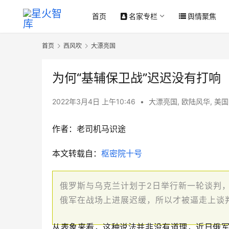
首页
名家专栏
舆情聚焦
首页
西风吹
大漂亮国
为何“基辅保卫战”迟迟没有打响
2022年3月4日 上午10:46
•
大漂亮国
,
欧陆风华
,
美国
作者：老司机马识途
本文转载自：
枢密院十号
俄罗斯与乌克兰计划于2日举行新一轮谈判
俄军在战场上进展迟缓，所以才被逼走上谈
从表象来看，这种说法并非没有道理，近日俄