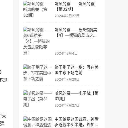
听风的蚕——听风的蚕
【第32期】
2024年7月27日
听风的蚕——轰6巡航美
【4】—熊猫的反击之登
陆非洲！
2024年8月4日
终于到了这一步：写在美
影
国中东下场之前
2024年7月29日
不过
听风的蚕——电子战【第
31期】
2024年7月27日
中支
中国给足这国诚意，神盾
炮弹
驱逐舰半买半送，外加先