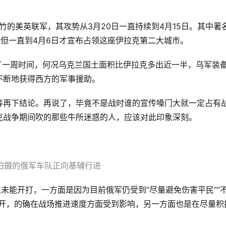
竹的美英联军，其攻势从3月20日一直持续到4月15日。其中著
，但一直到4月6日才宣布占领这座伊拉克第二大城市。
了一周时间，何况乌克兰国土面积比伊拉克多出近一半，乌军装
不断地获得西方的军事援助。
等再下结论。再说了，毕竟不是战时谁的宣传嗓门大就一定占有
克战争期间吹的那些牛所迷惑的人，应该对此印象深刻。
拍摄的俄军车队正向基辅行进
迟未能开打，一方面是因为目前俄军仍受到“尽量避免伤害平民”“
展开，的确在战场推进速度方面受到影响，另一方面也是在尽量积