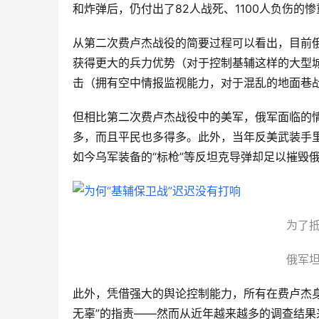
和炸弹后，仍付出了82人战死、1100人负伤的惨
从第二次费卢杰战役的简要过程可以看出，目前
获得更大的兵力优势（对于控制基辅这样的大型
击（拥有空中情报监视能力，对于混乱的地面巷
但相比第二次费卢杰战役中的美军，俄军面临的
多，而且平民也多得多。此外，当年反美武装手
如今乌军装备的“标枪”等反坦克导弹却足以摧毁
为了抵
俄军坦
此外，凭借强大的舆论控制能力，所有在费卢杰身
无辜”的指责——然而从近年越来越多的调查结果