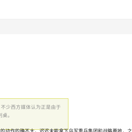
，不少西方媒体认为正是由于
判桌。
军的动作的确不大，迟迟未能拿下乌军重兵集团和战略要地，