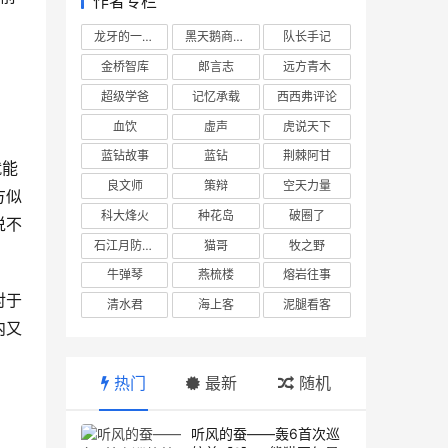
作者专栏
龙牙的一座山
黑天鹅商业情报站
队长手记
金桥智库
郎言志
远方青木
超级学爸
记忆承载
西西弗评论
血饮
虚声
虎说天下
蓝钻故事
蓝钻
荆棘阿甘
就能
良文师
策辩
空天力量
方似
科大烽火
种花岛
破圈了
说不
石江月防务观察
猫哥
牧之野
牛弹琴
燕梳楼
熔岩往事
对于
清水君
海上客
泥腿看客
内又
热门
最新
随机
听风的蚕——轰6首次巡