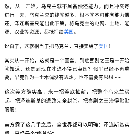
然，从一开始，乌克兰就不具备偿还能力，而且
冲突每
进行一天，乌克兰欠的钱就越多，根本就不可能有能力偿
还。
泽连斯基只能出此下策，将乌克兰的电网、土地、能
源、农业等资源，都抵押给
美国
。
说白了，这就相当于把乌克兰，直接卖给了
美国
！
其实从一开始，这就是一个圈套。到底喜剧之王是一开始
就知道，还是到现在才迫不得已卖国？似乎已经不再重
要，毕竟作为一个木偶没有思想，也不需要有思想······
这次美方确实高，来一招釜底抽薪，把整个乌克兰买
起，把泽连斯基的退路完全封杀，把喜剧之王治得贴贴
服服！
美方露了这几手之后，全世界都可以明确：泽连斯基实
质上已经是个“废总统”。