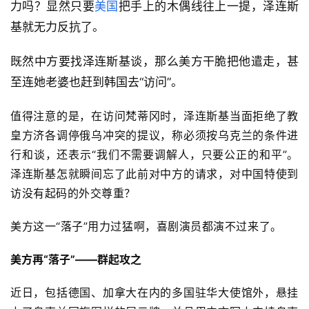
力吗？显然只要
美国
把手上的木偶线往上一提，泽连斯
基就无力反抗了。
既然中方要找泽连斯基谈，那么美方干脆把他遣走，甚
至连她老婆也赶到韩国去“访问”。
值得注意的是，在访问梵蒂冈时，泽连斯基当面拒绝了教
皇方济各调停俄乌冲突的提议，称必须按乌克兰的条件进
行和谈，还表示“我们不需要调解人，只要公正的和平”。
泽连斯基怎就
瞬间忘了此前对中方的请求，对中国特使到
访没有起码的外交尊重？
美方这一“落子”用力过猛啊，喜剧演员都演不过来了。
美方再“落子”——群起攻之
近日，包括德国、加拿大在内的多国驻华大使馆外，悬挂