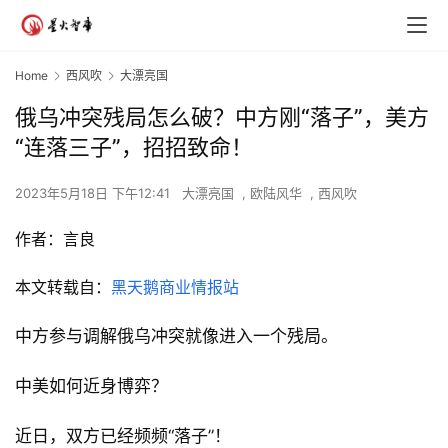
Home
西风吹
大漂亮国
俄乌冲突残局怎么破？中方刚“落子”，美方
“连落三子”，招招致命！
2023年5月18日 下午12:41
大漂亮国
,
欧陆风华
,
西风吹
作者：
言良
本文转载自：
黑天鹅商业情报站
中方参与调解俄乌冲突就像进入一个残局。
中美如何近身博弈？
近日，双方已经频频“落子”！