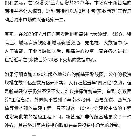
饱和之际，在“稳增长”压力徒增的2022年，市场对于新基建的
期待并不让人惊奇，这种期待可以从2月中旬“东数西算”工程启
动后资本市场的兴奋略窥一二。
其实，在2020年4月官方首次明确新基建七大领域，即5G、特
高压、城际高速铁路和城际轨道交通、充电桩、大数据中心、
人工智能、工业互联网之后，新基建的投资一直在各地进行，
包括近期在“东数西算”概念下火热的数据中心。
如果仔细查询2020年起各地公布的新基建路线图，公布的投资
规模在数千亿至数万亿元不等，大有赶超当年“四万亿”之势，但
是新基建似乎仍然不温不火，难以接棒传统基建。直到“东数西
算”工程启动，外界似乎看到了与南水北调、西电东送、西气东
输等量齐观的基建工程。只不过这一以企业为建设主体的工程
注定与此前的超级工程不同，新基建并非传统基建更换了一件
外衣，其最终甚至应该指向政府在基建投资中角色的转变。 