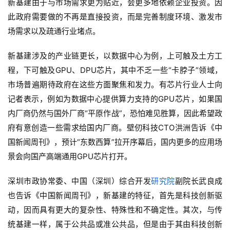
新基建由于与市场需求更为贴近，会更多地依赖企业投资。因
此政府需要做的不再是直接投资，而是完善制度环境、激发市
场需求以及疏通行业堵点。
新基建涉及的产业链更长，以数据中心为例，上可触及土方工
程，下可触及GPU、DPU芯片，其中不乏一些“卡脖子”领域，
市场普遍期待政府在这些方面聚焦和发力。有芯片行业人士向
记者表示，例如为数据中心提供算力支持的GPU芯片，如果国
内厂商仍然与国外厂商“平原作战”，恐怕难见胜算，因此希望政
府有意创造一些需求给国内厂商。壁仞科技CTO洪洲告诉《中
国新闻周刊》，预计“东数西算”拉开序幕后，国内更多的应用场
景会向国产高端通用GPU芯片打开。
深圳市政协常委、中国（深圳）综合开发
研究院
副院长武良成
也告诉《中国新闻周刊》，新基建的特征，首先是科技创新驱
动，因而具有更大的复杂性、特殊性和不确定性。其次，与传
统基建一样，属于公共品或准公共品，但是由于其由科技创新