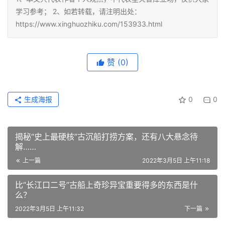
学习参考； 2、如若转载，请注明出处：
https://www.xinghuozhiku.com/153933.html
赞
(0)
生成海报
0
0
揭秘“史上最硬核”古沉船打捞方案，还有八大悬念待
解……
上一篇
2022年3月5日 上午11:18
比“长江口二号”古船上奇珍异宝重要得多的东西是什
么？
2022年3月5日 上午11:32
下一篇