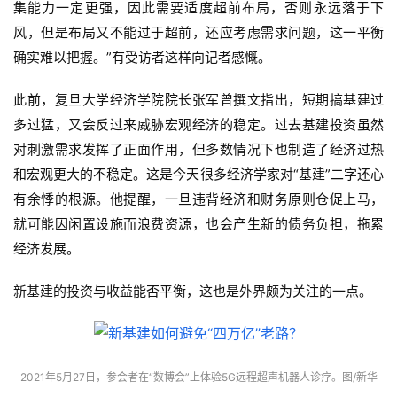
集能力一定更强，因此需要适度超前布局，否则永远落于下
风，但是布局又不能过于超前，还应考虑需求问题，这一平衡
确实难以把握。”有受访者这样向记者感慨。
此前，复旦大学经济学院院长张军曾撰文指出，短期搞基建过
多过猛，又会反过来威胁宏观经济的稳定。过去基建投资虽然
对刺激需求发挥了正面作用，但多数情况下也制造了经济过热
和宏观更大的不稳定。这是今天很多经济学家对“基建”二字还心
有余悸的根源。他提醒，一旦违背经济和财务原则仓促上马，
就可能因闲置设施而浪费资源，也会产生新的债务负担，拖累
经济发展。
新基建的投资与收益能否平衡，这也是外界颇为关注的一点。
2021年5月27日，参会者在“数博会”上体验5G远程超声机器人诊疗。图/新华