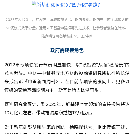
2022年2月23日，游客在上海城市规划展示馆内参观。馆内有目前全球最大的
5D沉浸式数字沙盘，运用人工智能AI建模等先进技术，让参观者漫游在外滩、
陆家嘴等著名地标街区。图/中新
政府需转换角色
2022年专项债发行节奏明显加快，以“稳投资”从而“稳增长”的
意图明显。中财—中证鹏元地方财政投融资研究所执行所长温
来成告诉《中国新闻周刊》，在目前专项债的投向上，更多以
传统的交通基础设施为主，新基建所占比例有限。
赛迪研究曾预计，到2025年，新基建七大领域的直接投资将达
10万亿元左右，带动投资累积或超17万亿元。
对于新基建钱从哪里来的问题，杨晓怿认为，相比传统基建，