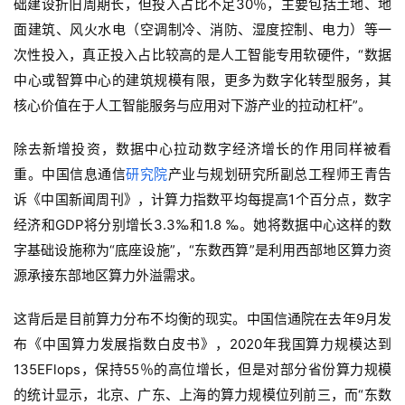
础建设折旧周期长，但投入占比不足30％，主要包括土地、地
面建筑、风火水电（空调制冷、消防、湿度控制、电力）等一
次性投入，真正投入占比较高的是人工智能专用软硬件，“数据
中心或智算中心的建筑规模有限，更多为数字化转型服务，其
核心价值在于人工智能服务与应用对下游产业的拉动杠杆”。
除去新增投资，数据中心拉动数字经济增长的作用同样被看
重。中国信息通信
研究院
产业与规划研究所副总工程师王青告
诉《中国新闻周刊》，计算力指数平均每提高1个百分点，数字
经济和GDP将分别增长3.3‰和1.8 ‰。她将数据中心这样的数
字基础设施称为“底座设施”，“东数西算”是利用西部地区算力资
源承接东部地区算力外溢需求。
这背后是目前算力分布不均衡的现实。中国信通院在去年9月发
布《中国算力发展指数白皮书》，2020年我国算力规模达到
135EFlops，保持55％的高位增长，但是对部分省份算力规模
的统计显示，北京、广东、上海的算力规模位列前三，而“东数