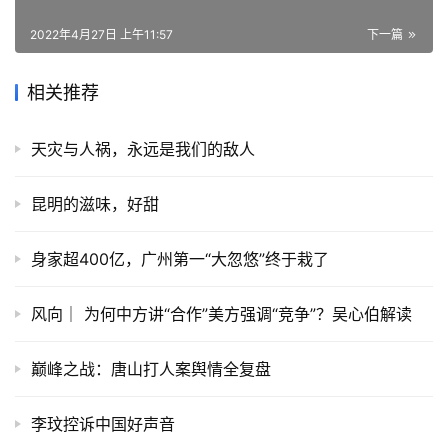
2022年4月27日 上午11:57
下一篇
相关推荐
天灾与人祸，永远是我们的敌人
昆明的滋味，好甜
身家超400亿，广州第一“大忽悠”终于栽了
风向｜ 为何中方讲“合作”美方强调“竞争”？吴心伯解读
巅峰之战：唐山打人案舆情全复盘
李玟控诉中国好声音