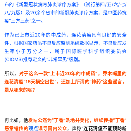
布的《新型冠状病毒肺炎诊疗方案》（试行第四/五/六/七/
八/九版）及20余个省市的新冠肺炎诊疗方案，是中医药抗
疫“三方三药”之一。
作为已上市近20年的中成药，连花清瘟具有良好的安全
性，根据国家药品不良反应监测系统数据显示，不良反应发
生率小于万分之一，属于国际医学科学组织委员会 
(CIOMS)推荐定义的“非常罕见”级别。
所以，
对于这么一款“上市近20年的中成药”，乔木嘴里的
连花清瘟“15天横空出世”，还加上所谓的“神药”这些谣言，
是从哪来的呢？
再比如，他
发帖公然为“丁香”洗地并美化，继续传播“丁香”
恶意错传的
观点
误导国内公众
，声称“
连花清瘟不能预防新