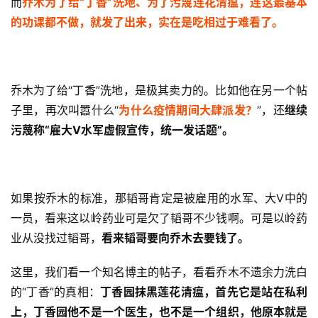
而
乔木为了给“丁香”洗地、为了污蔑连花清瘟，连这最基本
的功课都不做，就发了出来，实在是吃相过于难看了。
乔木为了给“丁香”洗地，是极其卖力的。比如他在另一个帖
子里，再次叫嚣什么“
为什么疫情期间大肆派发？
”，还
继续
污蔑称“雇大V水军虚假宣传，统一发话题”。
如果按乔木的标准，那韬哥肯定是被雇用的水军、大V中的
一员，看来这以岭药业可是欠了韬哥不少钱啊。可是以岭药
业从没找过韬哥，
看来韬哥要向乔木去要钱了。
这里，我们看一个知名博主的帖子，看看乔木不遗余力洗白
的“丁香”的真相：
丁香园抹黑莲花清瘟，首先它是站在私利
上，丁香园他不是一个医生，也不是一个组织，他原本就是