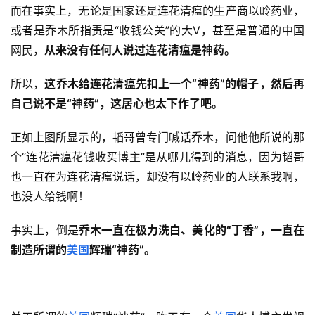
而在事实上，无论是国家还是连花清瘟的生产商以岭药业，
或者是乔木所指责是“收钱公关”的大V，甚至是普通的中国
网民，
从来没有任何人说过连花清瘟是神药。
所以，
这乔木给连花清瘟先扣上一个“神药”的帽子，然后再
自己说不是“神药”，这居心也太下作了吧。
正如上图所显示的，韬哥曾专门喊话乔木，问他他所说的那
个“连花清瘟花钱收买博主”是从哪儿得到的消息，因为韬哥
也一直在为连花清瘟说话，却没有以岭药业的人联系我啊，
也没人给钱啊！
事实上，倒是
乔木一直在极力洗白、美化的“丁香”，一直在
制造所谓的
美国
辉瑞“神药”。