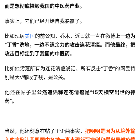
而是想彻底摧毁我国的中医药产业。
事实上，它们已经开始自我暴露了。
比如现居
美国
的前公知，乔木，近日就一直在微博
上一边为
“丁香”洗地，一边不遗余力的攻击连花清瘟。而他最终，把
攻击目标定到了我国的中医药。
比如他污蔑所有为连花清瘟说话、所有反击“丁香”的网民特
别是大V都收了钱，是公关。
他还在帖子里
公然造谣称连花清瘟是“15天横空出世的神
药”。
当然，他还刻意在帖子里歪曲事实，
把明明是因为从境外输
入的病例让我国国内各地一直出现新冠病例和爆出局部疫情