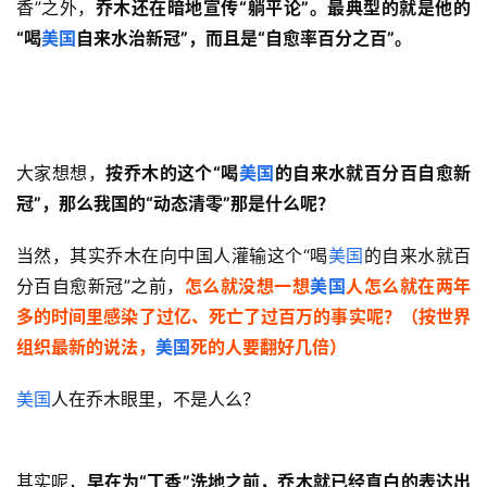
香”之外，
乔木还在暗地宣传“躺平论”。最典型的就是他的
“喝
美国
自来水治新冠”，而且是“自愈率百分之百”。
大家想想，
按乔木的这个“喝
美国
的自来水就百分百自愈新
冠”，那么我国的“动态清零”那是什么呢？
当然，其实乔木在向中国人灌输这个“喝
美国
的自来水就百
分百自愈新冠”之前，
怎么就没想一想
美国
人怎么就在两年
多的时间里感染了过亿、死亡了过百万的事实呢？（按世界
组织最新的说法，
美国
死的人要翻好几倍）
美国
人在乔木眼里，不是人么？
其实呢，
早在为“丁香”洗地之前，乔木就已经直白的表达出