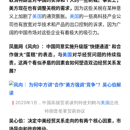
取消特朗普对中国的实体和个人的一些制裁。
事实上，
美方现在也有调整关税的需求，
因为这些关税在某种意
义上加剧了
美国
的通货膨胀。
美国
的一些高科技产业公
司也有放宽对华技术和产品的出口控制的诉求，因为广
阔的中国市场对这些企业有着极大的吸引力。
凤凰网《风向》：中国同意实施升级版“快捷通道” 和合
作做大“蛋糕”的表态，与
美国
对华经贸问题的持续指
责，这两个看似矛盾的因素会如何塑造双边经贸关系发
展？
2020年1月，中国高级贸易谈判特使刘鹤与
美国
总统
▎
特朗普
签署贸易协议
吴心伯：决定中美经贸关系走向的有两个核心因素，市
场导向和政府推动。