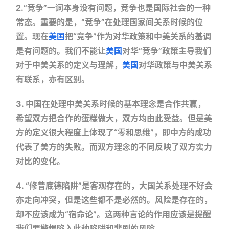
2.“竞争”一词本身没有问题，竞争也是国际社会的一种
常态。重要的是，“竞争”在处理国家间关系时候的位
置。现在
美国
把“竞争”作为
对华政策和中美关系的基调
是有问题的。我们不能让
美国
对华“竞争”政策主导我们
对于中美关系的定义与理解，
美国
对华政策与中美关系
有联系，亦有区别。
3. 中国在处理中美关系时候的基本理念是合作共赢，
希望双方把合作的蛋糕做大，双方均由此受益。但是美
方的定义很大程度上体现了“零和思维”，即中方的成功
代表了美方的失败。而双方理念的不同反映了双方实力
对比的变化。
4. “修昔底德陷阱”是客观存在的，大国关系处理不好会
亦走向冲突，但是这些都不是必然的。风险是存在的，
却不应该成为“宿命论”。这两种言论的作用应该是提醒
我们要警惕陷入此种陷阱和悲剧的风险。