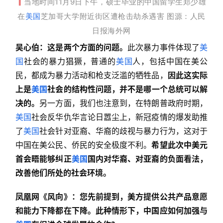
当
地时间11月9日
下
午，
硕士毕业的中国留学生郑少雄
▎
在
美国
芝加哥大学附近街区遭枪击劫杀遇害 图源：人民
日报海外网
吴心伯：这是两个方面的问题。
此次暴力事件体现了
美
国
社会的暴力猖獗，普通的
美国
人，包括中国在美公
民，都成为暴力活动和枪支泛滥的牺牲品，
因此这实际
上是
美国
社会的结构性问题，并不是哪一个总统可以解
决的。
另一方面，我们也注意到，在特朗普政府时期，
美国
社会反华仇华言论日嚣尘上，新冠疫情的爆发助推
了
美国
社会针对亚裔、华裔的歧视与暴力行为，这对于
中国在美公民、侨民的安全极度不利。
希望此次中美元
首会晤能够纠正
美国
国内对华裔、对亚裔的负面看法，
改善他们所处的社会环境。
凤凰网《风向》：您先前提到，美方提供公共产品意愿
和能力下降都在下降。此种情形下，中国应如何加强与