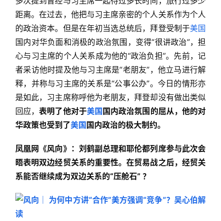
多次提到曾经与习主席一起待过多长时间，旅行过多少
距离。在过去，他把与习主席亲密的个人关系作为个人
的政治资本。但是在年初当选总统后，拜登受制于
美国
国内对华负面和消极的政治氛围，变得“很讲政治”，担
心与习主席的个人关系成为他的“政治负担”。先前，记
者采访他时提及他与习主席是“老朋友”，他立马进行解
释，并称与习主席的关系是“公事公办”。今日的情形亦
是如此，习主席称呼他为老朋友，拜登却没有做出类似
回应，
表明了他对于
美国
国内政治氛围的屈从，他的对
华政策也受到了
美国
国内政治的极大制约。
凤凰网《风向》：刘鹤副总理和耶伦都列席参与此次会
晤表明双边经贸关系的重要性。在贸易战之后，经贸关
系能否继续成为双边关系的“压舱石” ？