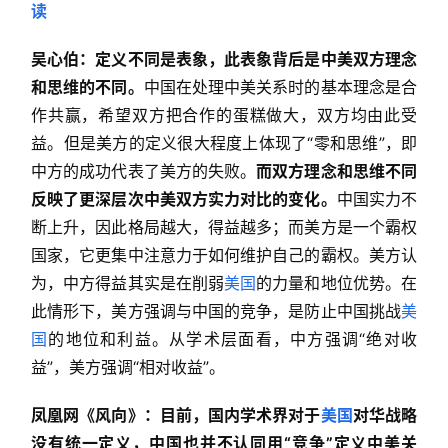
吴心伯：定义不同是表象，此表象背后是中美双方理念
和思维的不同。
中国在处理中美关系时的基本理念是合
作共赢，希望双方把合作的蛋糕做大，双方均由此受
益。但是美方的定义很大程度上体现了“零和思维”，即
中方的成功代表了美方的失败。
而双方理念和思维不同
反映了更深层次中美双方实力对比的变化。
中国实力不
断上升，因此格局越大，得益越多；而美方是一个霸权
国家，它更集中注意力于如何维护自己的霸权。美方认
为，中方得益其实是在削弱
美国
的力量和地位优势。在
此情形下，美方强调与中国的竞争，是防止中国挑战
美
国
的地位和利益。从学术层面看，中方强调“绝对收
益”，美方强调“相对收益”。
凤凰网《风向》：目前，国内学术界对于
美国
对华战略
没有统一定义，中国也并不认同用“竞争”定义中美关