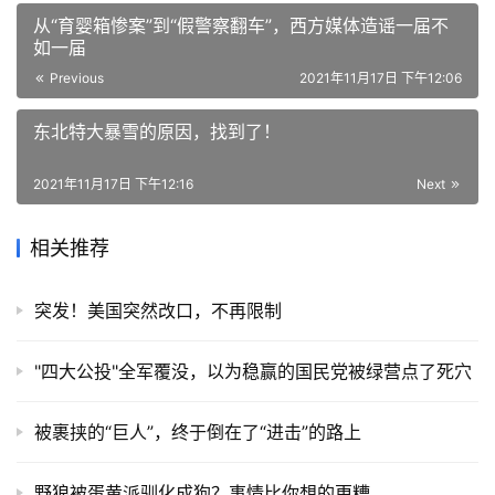
从“育婴箱惨案”到“假警察翻车”，西方媒体造谣一届不
如一届
Previous
2021年11月17日 下午12:06
东北特大暴雪的原因，找到了！
2021年11月17日 下午12:16
Next
相关推荐
突发！美国突然改口，不再限制
"四大公投"全军覆没，以为稳赢的国民党被绿营点了死穴
被裹挟的“巨人”，终于倒在了“进击”的路上
野狼被蛋黄派驯化成狗？事情比你想的更糟