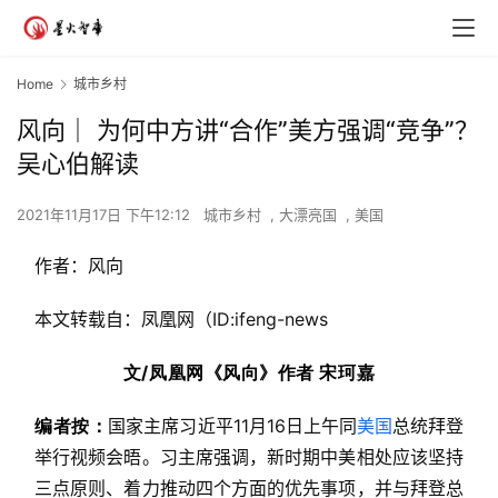
Home
城市乡村
风向｜ 为何中方讲“合作”美方强调“竞争”？
吴心伯解读
2021年11月17日 下午12:12
城市乡村
,
大漂亮国
,
美国
作者：风向
本文转载自：凤凰网（ID:ifeng-news
文/凤凰网《风向》作者 宋珂嘉
编者按：
国家主席习近平11月16日上午同
美国
总统拜登
举行视频会晤。习主席强调，新时期中美相处应该坚持
三点原则、着力推动四个方面的优先事项，并与拜登总