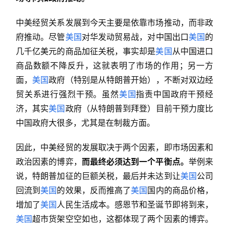
中美经贸关系发展到今天主要是依靠市场推动，而非政
府推动。尽管
美国
对华发动贸易战，对中国出口
美国
的
几千亿美元的商品加征关税，事实却是
美国
从中国进口
商品数额不降反升，这就表明了市场的作用；另一方
面，
美国
政府（特别是从特朗普开始），不断对双边经
贸关系进行强烈干预。虽然
美国
指责中国政府干预经
济，其实
美国
政府（从特朗普到拜登）目前干预力度比
中国政府大很多，尤其是在制裁方面。
因此，中美经贸的发展取决于两个因素，即市场因素和
政治因素的博弈，
而最终必须达到一个平衡点。
举例来
说，特朗普加征的巨额关税，最后并未达到让
美国
公司
回流到
美国
的效果，反而推高了
美国
国内的商品价格，
增加了
美国
人民生活成本。感恩节和圣诞节即将到来，
美国
超市货架空空如也，这都体现了两个因素的博弈。