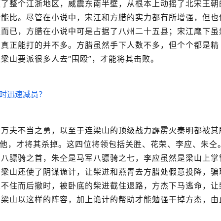
领了整个江浙地区，威震东南半壁，从根本上动摇了北宋王朝
所能比。尽管在小说中，宋江和方腊的实力都有所增强，但也
区而已，方腊在小说中可是占据了八州二十五县；宋江麾下虽
，真正能打的并不多。方腊虽然手下人数不多，但个个都是精
梁山要派很多人去“围殴”，才能将其击败。
有万夫不当之勇，以至于连梁山的顶级战力霹雳火秦明都被其
“他，才将其杀掉。这四位将领包括关胜、花荣、李应、朱仝
军八骠骑之首，朱仝是马军八骠骑之七，李应虽然是梁山上掌
。梁山还使了阴谋诡计，让柴进和燕青去方腊处假意投降，骗
架不住而后撤时，被卧底的柴进截住退路，方杰下马逃命，让
。梁山以这样的阵容，加上诡计的帮助才能勉强干掉方杰，由