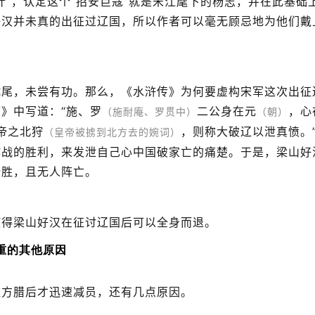
计”，认定这个“招安巨寇”就是宋江麾下的杨志，并在此基础
好汉并未真的出征过辽国，所以作者可以毫无顾忌地为他们戴
蛇尾，未尝有功。那么，《水浒传》为何要虚构宋军这次出征
》中写道：“施、罗
二公身在元
，心
（施耐庵、罗贯中）
（朝）
帝之北狩
，则称大破辽以泄真愤。
（皇帝被掳到北方去的婉词）
作战的胜利，来发泄自己心中国破家亡的痛楚。于是，梁山好
全胜，且无人阵亡。
使得梁山好汉在征讨辽国后可以全身而退。
重的其他原因
征方腊后才迅速减员，还有几点原因。