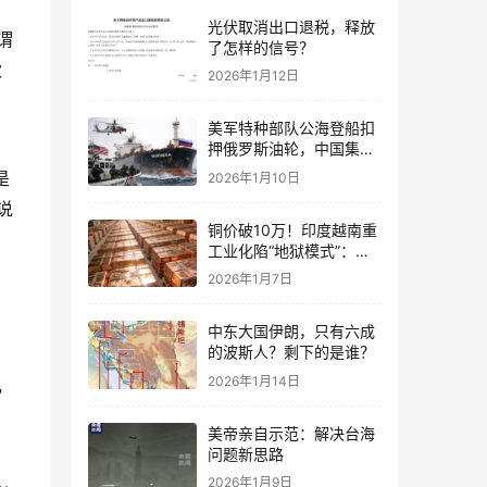
，
光伏取消出口退税，释放
谓
了怎样的信号？
伙
2026年1月12日
美军特种部队公海登船扣
押俄罗斯油轮，中国集装
箱武装船早有准备？
是
2026年1月10日
说
铜价破10万！印度越南重
工业化陷“地狱模式”：中
国当年抄底的历史红利，
2026年1月7日
再也复刻不了
中东大国伊朗，只有六成
的波斯人？剩下的是谁？
2026年1月14日
，
美帝亲自示范：解决台海
问题新思路
2026年1月9日