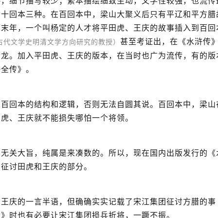
略，细节描写较少；繁本描绘细致生动，文学性较强，也流传
七十回本三种。在百回本中，梁山大聚义后只有平辽和平方腊
历末年，一个叫杨定的人才将平田虎、王庆的故事插入到百回
甚至考证出，在《水浒传
古代文学史明清文学方向研究的教授）
梦龙。加入平田虎、王庆的版本，在当时也广为流传，有的版
浒全传》。
原百回本的结构和逻辑，否则无法自圆其说。百回本中，梁山
田虎、王庆就不能损失哪怕一个将领。
且无关大旨，纯属是来凑数的。所以，现在国内出版发行的《
了征讨田虎和王庆的部分。
、王庆的一言半语，但确确实实记载了宋江集团征讨方腊的事
传》时也有必要让宋江集团损兵折将，一蹶不振。