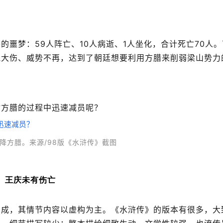
噩梦：59人阵亡、10人病逝、1人坐化，合计死亡70人。
气大伤、威势不再，达到了朝廷想要利用方腊来削弱梁山势力
讨方腊的过程中迅速减员呢？
降方腊。来源/98版《水浒传》截图
、王庆未有伤亡
编成，其情节内容以虚构为主。《水浒传》的版本有很多，大