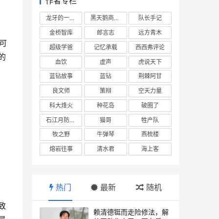
作者专栏
龙牙的一座山
黑天鹅商业情报站
队长手记
金桥智库
郎言志
远方青木
可
超级学爸
记忆承载
西西弗评论
的
血饮
虚声
虎说天下
蓝钻故事
蓝钻
荆棘阿甘
良文师
策辩
空天力量
科大烽火
种花岛
破圈了
石江月防务观察
猫哥
牲产队
牧之野
牛弹琴
燕梳楼
熔岩往事
清水君
海上客
热门
最新
随机
致
赖清德铤而走险修法，解