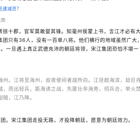
截图
转掠十郡，官军莫敢婴其锋。知毫州侯蒙上书，言江才必有
集团只有36人，没有一百单八将。他们横行的地域虽然广大
怂。一旦遇上真正武德充沛的朝廷将领，宋江集团恐怕不堪一
海州。江将至海州，叔夜使间者觇所向。江径趋海滨，劫巨
城，而出轻兵，距海诱之战，先匿壮卒海旁，伺兵合，举火
副贼，江乃降。
集团。宋江集团走投无路，才投降朝廷，愿意为朝廷效力。