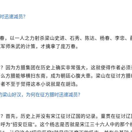
万春，以一人之力射杀梁山史进、石秀、陈达、杨春、李忠、
机军师朱武的计策，才擒拿了庞万春。
悍？因为方腊集团在历史上确实非常强大，这就使得作者必须
什么方腊能够横扫东南，成为朝廷心腹大患。梁山在征讨方腊
读者不至于觉得这本小说就是在胡诌。
呢？首先，历史上并没有宋江征讨辽国的记录。童贯在征讨辽
呼为“招安巨寇”。这个杨志是否就是宋江三十六人中的那个