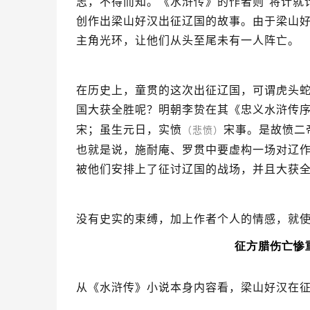
志，不得而知。《水浒传》的作者则“将计就
创作出梁山好汉出征辽国的故事。由于梁山
主角光环，让他们从头至尾未有一人阵亡。
在历史上，童贯的这次出征辽国，可谓虎头
国大获全胜呢？明朝李贽在其《忠义水浒传序
宋；虽生元日，实愤
宋事。是故愤二
（悲愤）
也就是说，施耐庵、罗贯中要虚构一场对辽
被他们安排上了征讨辽国的战场，并且大获
没有史实的束缚，加上作者个人的情感，就
征方腊伤亡惨
从《水浒传》小说本身内容看，梁山好汉在