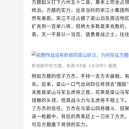
方腊起义打下六州五十二县，基本上完全占
统治。方腊的实力，远非当时的宋江小集团
然有差距。宋江不过占据了梁山泊及周边地
扩充到一百单八将，但绝大多数是来充数的
英，无一不是以一当百、骁勇善战之士，往往
影视剧中的
方腊。
来源/
98版
《水浒传》截图
例如方腊的侄子方杰，手持一支方天画戟，
杀。后来，梁山一口气出动四位将领去”围殴
关胜是梁山马军五虎将之首，花荣是梁山马
钱粮的头领，但其战斗力与五虎将不相上下
了方杰的信任。方杰在与梁山四将缠斗、招
进一枪戳中，背后的燕青赶上一刀杀了方杰
可见方腊麾下将领的实力。