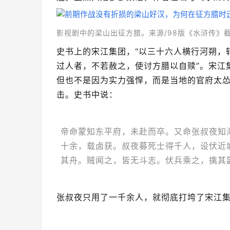
影视剧中的梁山出征方腊。来源/
98版
《水浒传》
史书上的宋江集团，“以三十六人横行河朔，
过人者，不若赦之，使讨方腊以自赎”。宋江
但也不是因为实力强悍，而是当地的官府太
击。史书中说：
帝命蒙知东平府，未赴而卒。又命张叔夜知
十余，载卤获。叔夜募死士得千人，设伏近
其舟。贼闻之，皆无斗志。伏兵乘之，擒其
张叔夜只用了一千余人，就彻底打垮了宋江