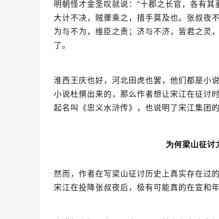
明朝怪才金圣叹就说：“十郡之长官，各有其
大计不决，贼骤乘之，措手莫及也。张叔夜
为与不为，维臣之责；济与不济，皆君之灵，
了。
淮西王庆也好，河北田虎也罢，他们都是小说
小说杜撰出来的，那么作者想让宋江在征讨
起名叫《忠义水浒传》，也说明了宋江集团
为何梁山征讨
然而，作者在写梁山征讨历史上真实存在过
宋江在投降张叔夜后，极有可能真的在宣和