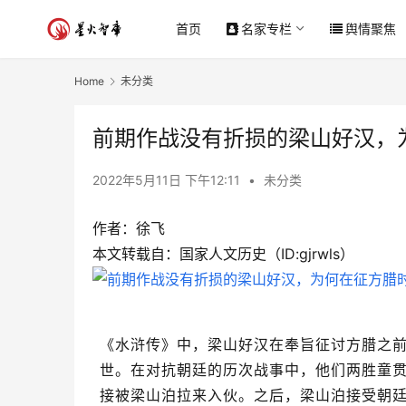
首页
名家专栏
舆情聚焦
Home
未分类
前期作战没有折损的梁山好汉，
2022年5月11日 下午12:11
•
未分类
作者：徐飞
本文转载自：国家人文历史（ID:gjrwls）
《水浒传》中，梁山好汉在奉旨征讨方腊之
世。在对抗朝廷的历次战事中，他们两胜童
接被梁山泊拉来入伙。之后，梁山泊接受朝