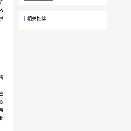
的
依
然
相关推荐
所
。
管
取
柴
此