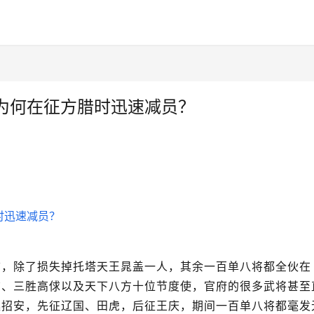
为何在征方腊时迅速减员？
前，除了损失掉托塔天王晁盖一人，其余一百单八将都全伙在
贯、三胜高俅以及天下八方十位节度使，官府的很多武将甚至
廷招安，先征辽国、田虎，后征王庆，期间一百单八将都毫发