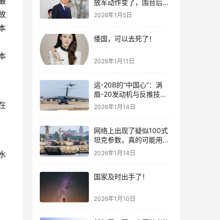
最
放军动作变了，围台后的
“真正杀招”曝光
故
2026年1月5日
本
倭国，可以去死了！
》
本
2026年1月11日
运-20B的“中国心”：涡
扇-20发动机与反推技术
大突破！
在
2026年1月14日
网络上出现了疑似100式
坦克参数，真的可能用了
钛合金装甲！
2026年1月14日
水
国家及时出手了！
2026年1月10日