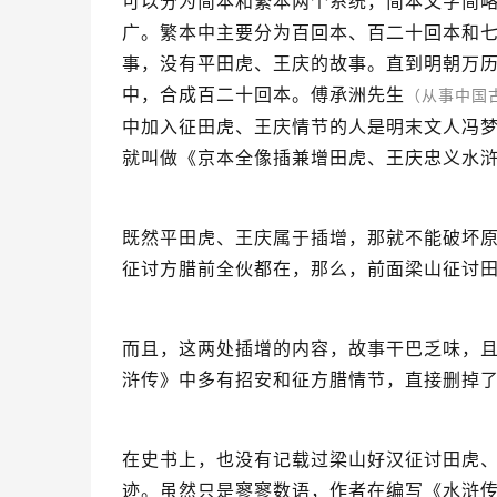
可以分为简本和繁本两个系统，简本文字简
广。繁本中主要分为百回本、百二十回本和
事，没有平田虎、王庆的故事。直到明朝万
中，合成百二十回本。傅承洲先生
（从事中国
中加入征田虎、王庆情节的人是明末文人冯
就叫做《京本全像插兼增田虎、王庆忠义水
既然平田虎、王庆属于插增，那就不能破坏
征讨方腊前全伙都在，那么，前面梁山征讨
而且，这两处插增的内容，故事干巴乏味，
浒传》中多有招安和征方腊情节，直接删掉
在史书上，也没有记载过梁山好汉征讨田虎
迹。虽然只是寥寥数语，作者在编写《水浒