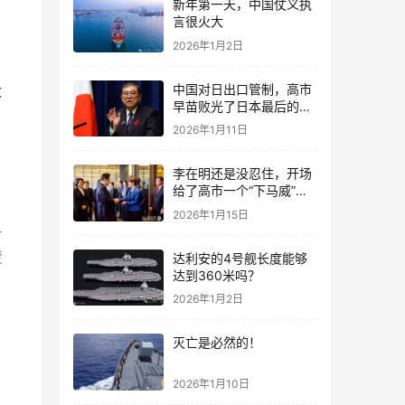
新年第一天，中国仗义执
言很火大
2026年1月2日
中国对日出口管制，高市
大
早苗败光了日本最后的国
，
运
2026年1月11日
李在明还是没忍住，开场
给了高市一个“下马威”，
还特意提到中国
2026年1月15日
舟
焚
达利安的4号舰长度能够
达到360米吗？
2026年1月2日
灭亡是必然的！
2026年1月10日