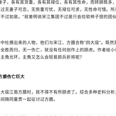
妻子，各有其货重，各有其禄位，各有其性命，而转顾既多
不过无妻子可恋，无赀重可忧，无禄位可求，无性命可惜。所
不过如是。”就差明说宋江集团不过是只会捡软柿子捏的团
中杜撰出来的人物，他们与宋江、方腊合称“四大寇”。既然
时全胜而归，无一伤亡，就没有任何创作上的顾虑。作者给小
的主角光环，主角又怎么会轻易损兵折将呢？
方腊伤亡巨大
的大寇江南方腊时，就不得不有所顾虑了。综合多种史料分析
年间随同童贯一起征讨过方腊。