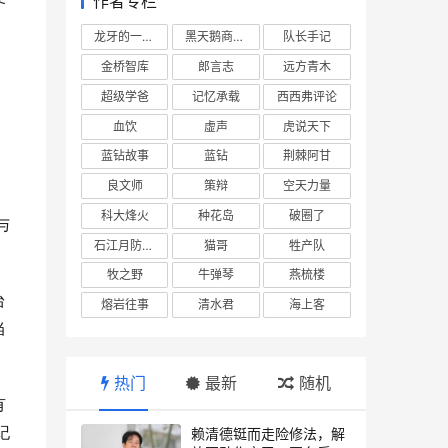
作者专栏
龙牙的一座山
黑天鹅商业情报站
队长手记
金桥智库
郎言志
远方青木
超级学爸
记忆承载
西西弗评论
血饮
虚声
虎说天下
蓝钻故事
蓝钻
荆棘阿甘
良文师
策辩
空天力量
科大烽火
种花岛
破圈了
与
石江月防务观察
猫哥
牲产队
牧之野
牛弹琴
燕梳楼
台
熔岩往事
清水君
海上客
当
热门
最新
随机
有
纪
赖清德铤而走险修法，解