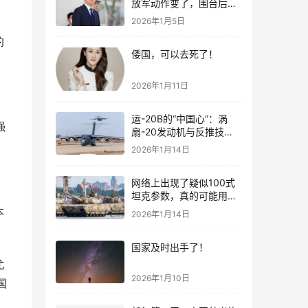
放军动作变了，围台后的
“真正杀招”曝光
2026年1月5日
的
倭国，可以去死了！
2026年1月11日
运-20B的“中国心”：涡
强
扇-20发动机与反推技术
大突破！
2026年1月14日
网络上出现了疑似100式
坦克参数，真的可能用了
钛合金装甲！
本
2026年1月14日
国家及时出手了！
尤
2026年1月10日
国