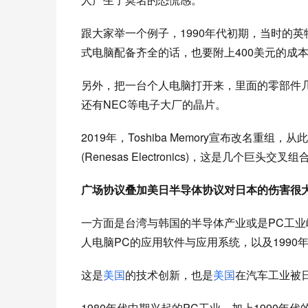
跟大家举一个例子，
1990年代初期，当时的英
式电脑配备齐全的话，也要附上400美元的成
另外，把一台个人电脑打开来，里面的零部件
还有NEC等电子大厂的
晶片。
2019年，Toshiba 
M
emory宣布改名重组，
(Renesas Electronics)，这是几个
广场协议叠加美日半导体协议对日本的伤害很
一方面是台湾与韩国的半导体产业或是
PC工业
人电脑
PC的应用软件与应用系统，以及1990
这是
美国
的技术创新，也是
美国
在汽车工业被
1980年代中期兴起的PC工业
，加上
1990年