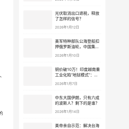
光伏取消出口退税，释放
了怎样的信号？
2026年1月12日
美军特种部队公海登船扣
押俄罗斯油轮，中国集装
箱武装船早有准备？
2026年1月10日
铜价破10万！印度越南重
工业化陷“地狱模式”：中
个
国当年抄底的历史红利，
2026年1月7日
再也复刻不了
中东大国伊朗，只有六成
的波斯人？剩下的是谁？
的
2026年1月14日
美帝亲自示范：解决台海