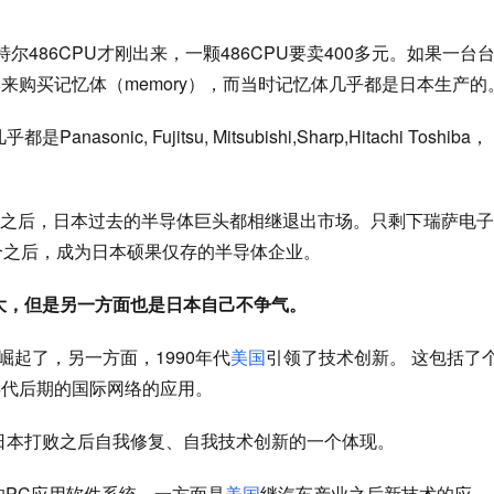
特尔486CPU才刚出来，一颗486CPU要卖400多元。如果一台
本来购买记忆体
（memory），而当时记忆体几乎都是日本生产的
几乎都是P
anason
ic, Fujitsu, 
Mitsubishi
,S
harp
,
Hitachi Toshiba，
从此之后，日本过去的半导体巨头都相继退出市场。只剩下瑞萨电子
巨头交叉组合之后，成为日本硕果仅存的半导体企业。
大，但是另一方面也是日本自己不争气。
崛起了，另一方面，1990年
代
美国
引领了技术创新。
这包括了
年代后期的
国际网络的应用。
日本打败之后自我修复、自我技术创新的一个体现。
代的PC应用软件系统。一方面是
美国
继汽车产业之后新技术的应