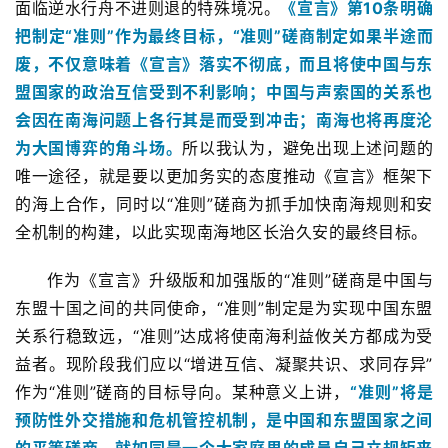
面临逆水行舟不进则退的特殊境况。
《宣言》第10条明确
把制定“准则”作为最终目标，“准则”磋商制定如果半途而
废，不仅意味着《宣言》落实不彻底，而且将使中国与东
盟国家的政治互信受到不利影响；中国与声索国的关系也
会因在南海问题上各行其是而受到冲击；南海也将再度沦
为大国博弈的角斗场。
所以我认为，避免出现上述问题的
唯一途径，就是要以更加务实的态度推动《宣言》框架下
的海上合作，同时以“准则”磋商为抓手加快南海规则和安
全机制的构建，以此实现南海地区长治久安的最终目标。
作为《宣言》升级版和加强版的“准则”磋商是中国与
东盟十国之间的共同使命，“准则”制定是为实现中国东盟
关系行稳致远，“准则”达成将使南海利益攸关方都成为受
益者。现阶段我们应以“增进互信、凝聚共识、求同存异”
作为“准则”磋商的目标导向。某种意义上讲，
“准则”将是
预防性外交措施和危机管控机制，是中国和东盟国家之间