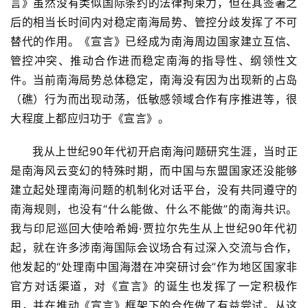
言》虽然没有类似国际条约的法律拘束力，但在其签署之
后的相当长时间内对稳定南海局势、管控分歧发挥了不可
替代的作用。《宣言》已经成为南海周边国家建立互信、
管控冲突、推动合作进而稳定南海的指导性、纲领性文
件。当前南海局势总体稳定，南海没有因为出现新的占岛
（礁）行为而出现动荡，低敏感领域合作有序推进等，很
大程度上都应归功于《宣言》。
我从上世纪90年代初开启南海问题研究生涯，当时正
是南海风云变幻的特殊时期，而中国与东盟国家还没能够
建立起处理南海问题的机制化对话平台，没有共同遵守的
南海规则，也没有“什么能做、什么不能做”的南海共识。
我与印尼巡回大使哈希姆·贾拉尔先生从上世纪90年代初
起，就在许多涉南海国际会议场合有过深入交流与合作，
他发起的“处理南中国海潜在冲突研讨会”作为地区国家非
官方对话渠道，对《宣言》的诞生也发挥了一定积极作
用，并在推动《宣言》框架下的合作做了有益尝试。从这