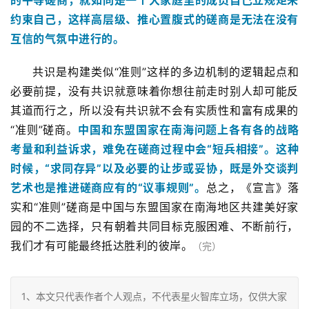
的平等磋商，就如同是一个大家庭里的成员自己立规矩来
约束自己，这样高层级、推心置腹式的磋商是无法在没有
互信的气氛中进行的。
共识是构建类似“准则”这样的多边机制的逻辑起点和
必要前提，没有共识就意味着你想往前走时别人却可能反
其道而行之，所以没有共识就不会有实质性和富有成果的
“准则”磋商。
中国和东盟国家在南海问题上各有各的战略
考量和利益诉求，难免在磋商过程中会“短兵相接”。这种
时候，“求同存异”以及必要的让步或妥协，既是外交谈判
艺术也是推进磋商应有的“议事规则”。
总之，《宣言》落
实和“准则”磋商是中国与东盟国家在南海地区共建美好家
园的不二选择，只有朝着共同目标克服困难、不断前行，
我们才有可能最终抵达胜利的彼岸。
（完）
1、本文只代表作者个人观点，不代表星火智库立场，仅供大家