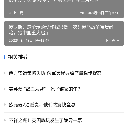
上一篇
2022年8月16日 下午3:20
俄罗斯：这个示范动作我只做一次！俄乌战争宝贵经
验，给中国重大启示
2022年8月18日 下午12:47
下一篇
相关推荐
西方禁运策略失败 俄军远程导弹产量稳步提高
美英澳 “歃血为盟”，死了谁家的牛？
欧元破7油贼贵，他们感觉快窒息
不祥之兆！英国政坛发生了诡异一幕