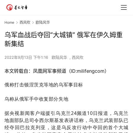
Home
西风吹
欧陆风华
乌军血战后夺回“大城镇” 俄军在伊久姆重
新集结
2022年9月13日 下午1:16
欧陆风华
,
西风吹
本文转载自：凤凰网军事频道（ID:milifengcom）
俄称打击顿涅茨克等地的乌军事目标
乌称从俄军手中收复部分失地
据央视新闻客户端援引乌克兰24频道10日报道，乌克兰
地面部队总司令西尔斯基发表讲话称，乌克兰武装部队已
经夺回巴拉克列亚，这是乌反攻行动中夺回的首个大城