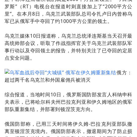
罗斯”（RT）电视台在报道时则直接加上了“2000平方公
里”。在本月8日，乌克兰武装部队总司令扎卢日内曾称乌
军已从俄军手中夺回了约1000平方公里的领土。
乌克兰媒体10日报道称，乌克兰总统泽连斯基当天召开最
高统帅部会议，听取了作战指挥官关于乌克兰武装部队军
事行动以及夺回领土的报告，并特别关注了已夺回的定居
点安全问题。
俄方：
超过两千名乌克兰和外国雇佣兵被消灭
综合报道，当地时间10日，俄罗斯国防部发言人科纳申科
夫表示，已将哈尔科夫州巴拉克列亚和伊久姆地区的俄军
部队重新集结，并部署到顿涅茨克方向。
俄国防部称，已用三天时间将伊久姆-巴拉克列亚部队撤
离至顿涅茨克境内。俄国防部表示，撤退期间为了防止损