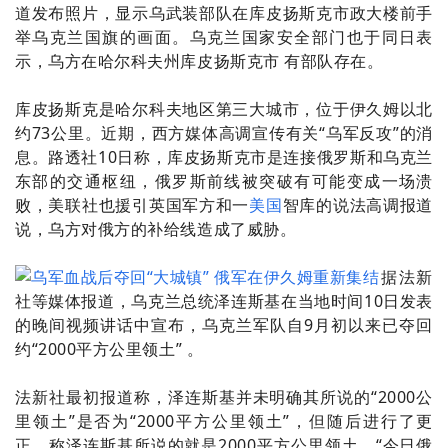
道发布照片，显示乌武装部队在库皮扬斯克市政大楼前手
举乌克兰国旗的画面。乌克兰国家安全部门也于同日表
示，乌方在哈尔科夫州库皮扬斯克市 有部队存在。
库皮扬斯克是哈尔科夫地区第三大城市，位于伊久姆以北
约73公里。近期，西方媒体高调宣传有关“乌军反攻”的消
息。路透社10日称，库皮扬斯克市是连接俄罗斯和乌克兰
东部的交通枢纽，俄罗斯前线被突破有可能变成一场溃
败，美联社也援引英国军方和一
美国
智库的说法高调报道
说，乌方对俄方的补给线造成了威胁。
据法新
社等媒体报道，
乌克兰总统泽连斯基在当地时间10日发表
的晚间视频讲话中宣布，乌克兰军队自9月初以来已夺回
约“2000平方公里领土”
。
法新社最初报道称，泽连斯基并未明确其所说的“2000公
里领土”是否为“2000平方公里领土”，但随后进行了更
正，称泽连斯基所说的就是2000平方公里领土。“今日俄