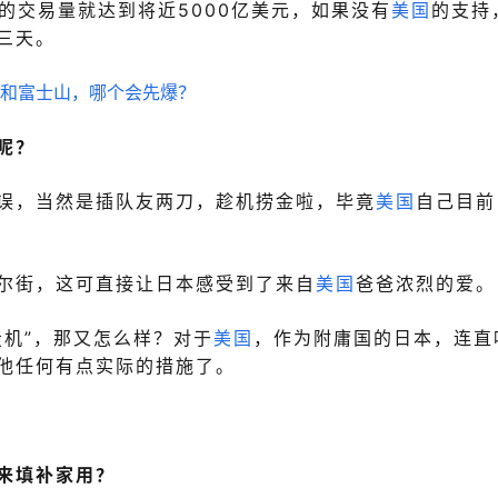
天的交易量就达到将近5000亿美元，如果没有
美国
的支持
三天。
呢？
误，当然是
插队
友
两刀
，
趁机捞金啦，毕竟
美国
自己目前
尔街，这可直接让日本感受到了来自
美国
爸爸浓烈的爱。
投机”，那又怎么样？对于
美国
，作为附庸国的日本，连直
他任何有点实际的措施了。
来填补家用？