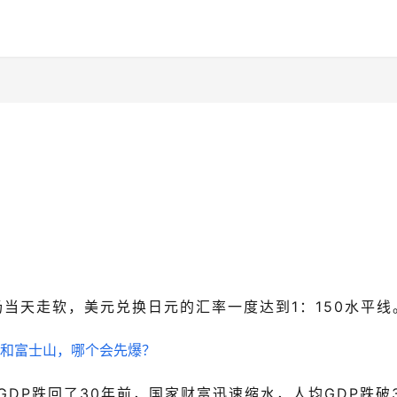
场当天走软，美元兑换日元的汇率一度达到1：
150水平线
DP跌回了30年前，国家财富迅速缩水，人均GDP跌破