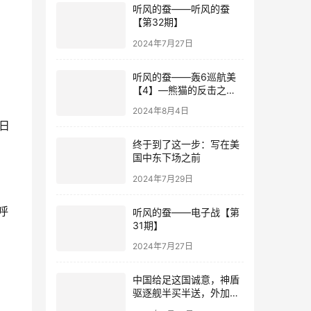
，
听风的蚕——听风的蚕
【第32期】
2024年7月27日
听风的蚕——轰6巡航美
【4】—熊猫的反击之登
陆非洲！
2024年8月4日
日
终于到了这一步：写在美
国中东下场之前
2024年7月29日
呼
听风的蚕——电子战【第
31期】
2024年7月27日
中国给足这国诚意，神盾
驱逐舰半买半送，外加先
进潜艇和航母杀手