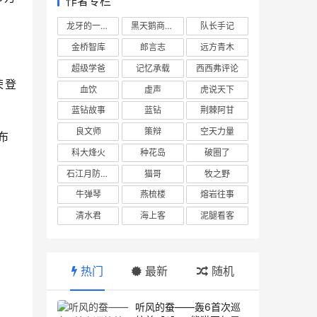
作者专栏
龙牙的一座山
黑天鹅商业情报站
队长手记
金桥智库
郎言志
远方青木
超级学爸
记忆承载
西西弗评论
荣登
血饮
虚声
虎说天下
蓝钻故事
蓝钻
荆棘阿甘
良文师
策辩
空天力量
布
科大烽火
种花岛
破圈了
石江月防务观察
猫哥
牧之野
牛弹琴
燕梳楼
熔岩往事
清水君
海上客
泥腿看客
热门
最新
随机
听风的蚕——轰6首次巡