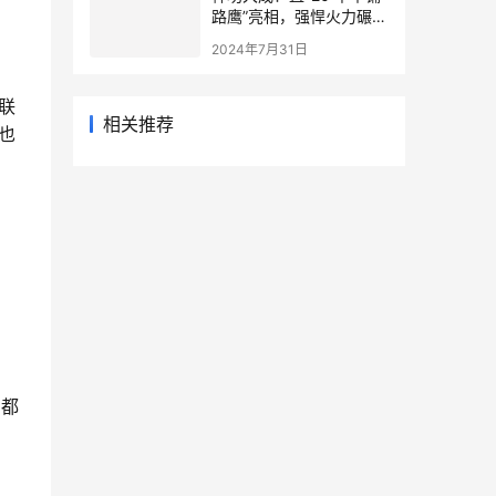
路鹰”亮相，强悍火力碾压
卡-52重型武直
2024年7月31日
联
相关推荐
也
本都