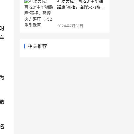
神功大成！直-20“中华铺
路鹰”亮相，强悍火力碾压
卡-52重型武直
2024年7月31日
时
军
相关推荐
为
敢
名