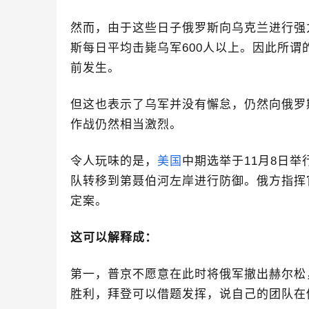
然而，由于这些日子俄罗斯向乌克兰进行强
斯每日平均击毙乌军
600
人以上。因此所谓
前发生。
但这也表示了乌军并没有懈怠，仍然向俄罗
作战仍然相当激烈。
令人玩味的是，
美国
中期选举于
11
月
8
日举
队转移到第聂伯河左岸进行防御。俄方指挥
定案。
这可以解释成：
第一，普京不愿意在此时将俄军撤出赫尔松
胜利，拜登可以借题发挥，说自己的团队在