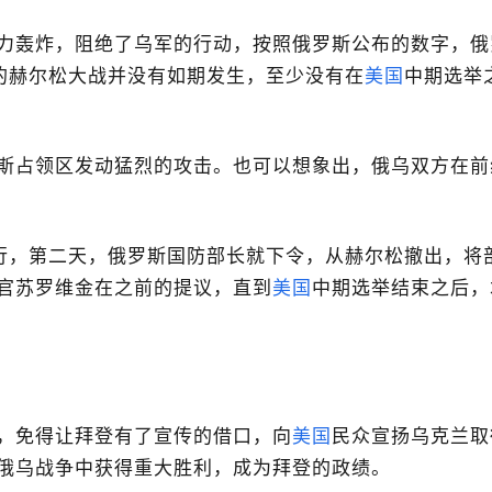
力轰炸，阻绝了乌军的行动，按照俄罗斯公布的数字，俄
的赫尔松大战并没有如期发生，至少没有在
美国
中期选举
斯占领区发动猛烈的攻击。也可以想象出，俄乌双方在前
行，第二天，俄罗斯国防部长就下令，从赫尔松撤出，将
官苏罗维金在之前的提议，直到
美国
中期选举结束之后，
，免得让拜登有了宣传的借口，向
美国
民众宣扬乌克兰取
俄乌战争中获得重大胜利，成为拜登的政绩。