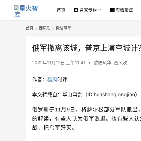
首页
名家专栏
舆情聚焦
首页
西风吹
欧陆风华
俄军撤离该城，普京上演空城计
2022年11月12日 上午11:41
•
欧陆风华
,
西风吹
作者：
杨风
时评
本文转载自：华山穹剑（ID:huashanqiongjian）
俄罗斯于
11
月
9
日，将赫尔松部分军队撤出
的解读，有些人认为俄军败退。也有些人认
战，把乌军歼灭。