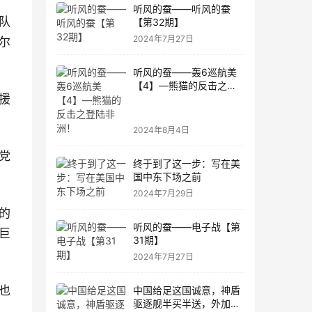
听风的蚕——听风的蚕
队
【第32期】
2024年7月27日
尔
听风的蚕——轰6巡航美
【4】—熊猫的反击之登
陆非洲！
援
2024年8月4日
党
终于到了这一步：写在美
国中东下场之前
2024年7月29日
的
听风的蚕——电子战【第
巨
31期】
2024年7月27日
中国给足这国诚意，神盾
也
驱逐舰半买半送，外加先