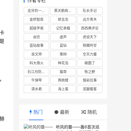
作者专栏
龙牙的一座山
黑天鹅商业情报站
队长手记
金桥智库
郎言志
远方青木
超级学爸
记忆承载
西西弗评论
卡
血饮
虚声
虎说天下
是
蓝钻故事
蓝钻
荆棘阿甘
良文师
策辩
空天力量
科大烽火
种花岛
破圈了
石江月防务观察
猫哥
牧之野
，
牛弹琴
燕梳楼
熔岩往事
清水君
海上客
泥腿看客
热门
最新
随机
赫
听风的蚕——轰6首次巡