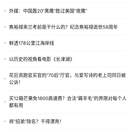
外媒：中国轰20“黑鹰”胜过美国“夜鹰”
焦裕禄来兰考前是干什么的？纪念焦裕禄逝世58周年
鲜透178公里江海岸线
以历史的视角看电影《长津湖》
花巨资跑官买官的“70后”厅官，与爱写诗的老上司同日被
公诉！
买12箱芒果免1800高速费？合法“薅羊毛”的界限对每个人
都有用
将“招弟”除名？干得漂亮！