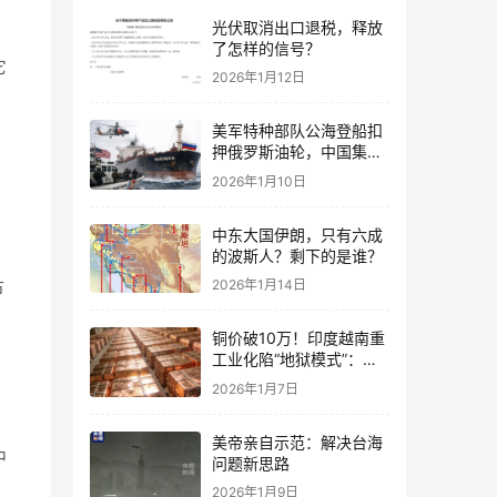
光伏取消出口退税，释放
，
了怎样的信号？
它
2026年1月12日
美军特种部队公海登船扣
，
押俄罗斯油轮，中国集装
箱武装船早有准备？
2026年1月10日
中东大国伊朗，只有六成
的波斯人？剩下的是谁？
2026年1月14日
节
铜价破10万！印度越南重
工业化陷“地狱模式”：中
国当年抄底的历史红利，
2026年1月7日
再也复刻不了
美帝亲自示范：解决台海
中
问题新思路
2026年1月9日