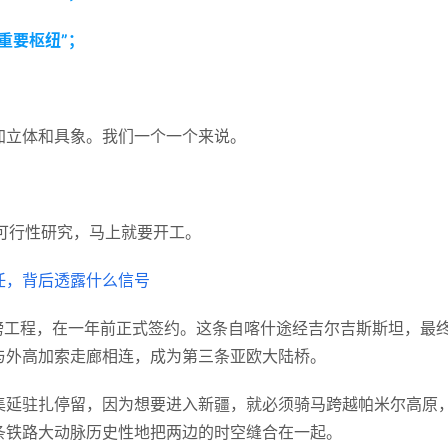
重要枢纽”；
。
加立体和具象。我们一个一个来说。
了可行性研究，马上就要开工。
重磅工程，在一年前正式签约。这条自喀什途经吉尔吉斯斯坦，最
与外高加索走廊相连，成为第三条亚欧大陆桥。
集延驻扎停留，因为想要进入新疆，就必须骑马跨越帕米尔高原
条铁路大动脉历史性地把两边的时空缝合在一起。