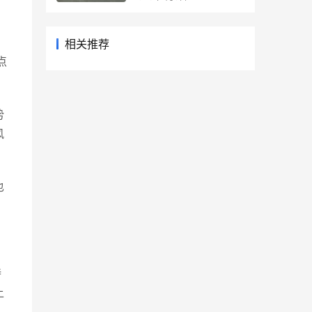
相关推荐
点
势
风
也
持
上