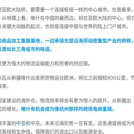
是亚欧大陆桥，都需要一个连接枢纽一样的中心城市。在我看来
。
从地理上看，喀什在中国的最西边，却在亚欧大陆的中心。
但
条关键大动脉的起点，也就是连接中国与世界的陆上门户城市。
的商品加工集散基地，一边承接东部沿海劳动密集型产业的转移
类似长三角省市的味道。 
求更为强大的物流运输能力和完善的供应链。
后从新疆喀什出发把货物运往欧洲，将比之前缩短900公里，
效率。
国家建设的海外仓，物流效率将会有更为惊人的提升。从新疆出
式的增长。
喀什有机会成为像杭州那样的跨境电商重镇。
源丰富的
中亚
和中东。未来沿海形势一旦有变，这条通道将成为
贸易线和生命线，保障我们的进出口以及能源安全。