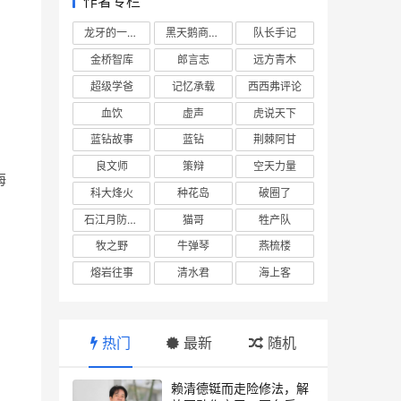
作者专栏
龙牙的一座山
黑天鹅商业情报站
队长手记
金桥智库
郎言志
远方青木
超级学爸
记忆承载
西西弗评论
血饮
虚声
虎说天下
蓝钻故事
蓝钻
荆棘阿甘
良文师
策辩
空天力量
海
科大烽火
种花岛
破圈了
石江月防务观察
猫哥
牲产队
牧之野
牛弹琴
燕梳楼
熔岩往事
清水君
海上客
热门
最新
随机
赖清德铤而走险修法，解