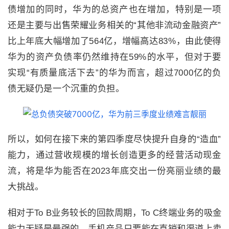
债增加的同时，华为的总资产也在增加，特别是一项
还是主要与出售荣耀业务相关的“其他非流动金融资产”
比上年底大幅增加了
564
亿，增幅高达
83%
，由此使得
华为的资产负债率仍然维持在
59%
的水平，但对于要
实现“有质量底活下去”的华为而言，超过
7000
亿的负
债无疑仍是一个沉重的负担。
所以，如何在接下来的第四季度尽快提升自身的“造血”
能力，通过营收规模的增长创造更多的经营活动现金
流，将是华为能否在
2023
年底交出一份亮丽业绩的最
大挑战。
相对于
To B
业务较长的回款周期，
To C
终端业务的吸金
能力无疑是最强的，手机产品只要能在直销和渠道上卖