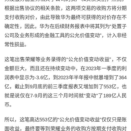
根据出售协议的相关条款，这两项交易的收购方将分期
支付收购对价，由此导致华为最终可获得的对价存在不
确定性，因此，华为在后续财务报表中将其列为“处置子
公司及业务形成的金融工具的公允价值变动”，计入非经
常性损益。
这笔出售荣耀等业务录得的“公允价值变动收益”，不仅
金额巨大，而且还在持续变动中，在
2023
年一季度的利
润表中显示为
-3.6
亿，到
2023
年半年报中就暴增到了
364
亿，截止到
9
月底的前三季度报表又增加到了
553
亿，也
就是说仅在
7-9
月的这三个月时间就“变动”了
189
亿人民
币。
所以，这笔高达
553
亿的“公允价值变动收益”仅仅只是账
面收益，最终要等到荣耀业务的收购方按期支付收购对