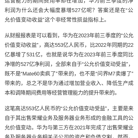
运营能力的期间费用率却在增加，华为前三季度的净
利润为什么还会大幅度暴增
527
亿呢？
答案还是在“公
允价值变动收益”这个非经常性损益指标上。
从财报报表是可以看到，华为在
2023
年前三季度的“公允
价值变动收益”，高达
553
亿人民币，比
2022
年同期的
22
亿暴增了
531
亿，也就是说华为在
2023
年前三季度同比
净增的
527
亿净利润，全部来自于“公允价值变动受益”，
既不是“
Mate60
卖疯了”带来的，也不是“问界
M7
卖爆了”
带来的，总之不是华为通过增加营业收入、降低生产成
本和调降期间费用等经营管理能力的提升带来的。
这笔高达
553
亿人民币的“公允价值变动受益”，主要是来
自于其出售荣耀业务及服务器业务形成的金融工具的公
允价值变动。华为与第三方在
2021
年完成了出售荣耀业
务及服务器业务相关子公司的资产和负债交割，然而，