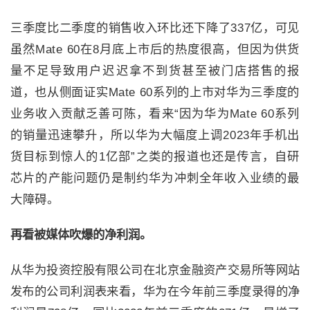
三
季度比二季度的销售收入环比还下降了
337
亿，可见
虽然
Mate 60
在
8
月底上市后的热度很高，但因为供货
量不足导致用户迟迟拿不到货甚至被门店搭售的报
道，也从侧面证实
Mate 60
系列的上市对华为三季度的
业务收入贡献乏善可陈，看来“因为华为
Mate 60
系列
的销量迅速攀升，所以华为大幅度上调
2023
年手机出
货目标到惊人的
1
亿部”之类的报道也还是传言，自研
芯片的产能问题仍是制约华为冲刺全年收入业绩的最
大障碍。
再看被媒体吹爆的净利润。
从华为投资控股有限公司在北京金融资产交易所等网站
发布的公司利润表来看，华为在今年前三季度录得的净