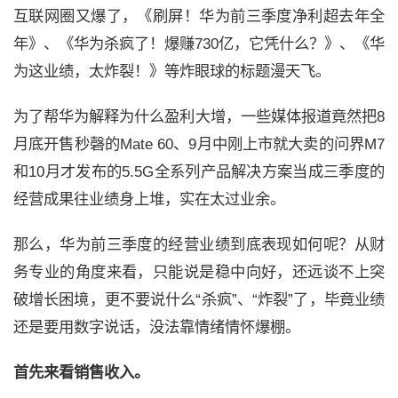
互联网圈又爆了，《刷屏！华为前三季度净利超去年全
年》、《华为杀疯了！爆赚
730
亿，它凭什么？》、《华
为这业绩，太炸裂！》等炸眼球的标题漫天飞。
为了帮华为解释为什么盈利大增，一些媒体报道竟然把
8
月底开售秒磬的
Mate 60
、
9
月中刚上市就大卖的问界
M7
和
10
月才发布的
5.5G
全系列产品解决方案当成三季度的
经营成果往业绩身上堆，实在太过业余。
那么，华为前三季度的经营业绩到底表现如何呢？从财
务专业的角度来看，只能说是稳中向好，还远谈不上突
破增长困境，更不要说什么“杀疯”、“炸裂”了，毕竟业绩
还是要用数字说话，没法靠情绪情怀爆棚。
首先来看销售收入。