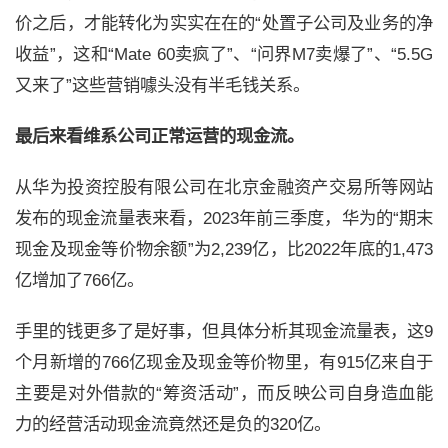
价之后，才能转化为实实在在的“处置子公司及业务的净
收益”，这和“
Mate 60
卖疯了”、“问界
M7
卖爆了”、“
5.5G
又来了”这些营销噱头没有半毛钱关系。
最后来看维系公司正常运营的现金流。
从华为投资控股有限公司在北京金融资产交易所等网站
发布的现金流量表来看，
2023
年前三季度，华为的“期末
现金及现金等价物余额”为
2,239
亿，比
2022
年底的
1,473
亿增加了
766
亿。
手里的钱更多了是好事，但具体分析其现金流量表，这
9
个月新增的
766
亿现金及现金等价物里，有
915
亿来自于
主要是对外借款的“筹资活动”，而反映公司自身造血能
力的经营活动现金流竟然还是负的
320
亿。