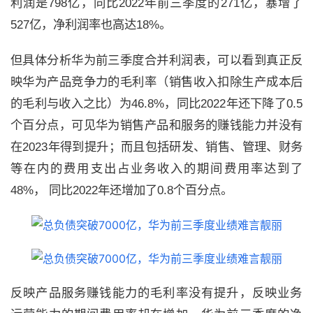
利润是
798
亿，同比
2022
年前三季度的
271
亿，暴增了
527
亿，净利润率也高达
18%
。
但具体分析华为前三季度合并利润表，可以看到真正反
映华为产品竞争力的毛利率（销售收入扣除生产成本后
的毛利与收入之比）为
46.8%
，同比
2022
年还下降了
0.5
个百分点，可见华为销售产品和服务的赚钱能力并没有
在
2023
年得到提升；而且包括研发、销售、管理、财务
等在内的费用支出占业务收入的期间费用率达到了
48%
， 同比
2022
年还增加了
0.8
个百分点。
反
映产品服
务赚钱能力的毛利率没有提升，反映业务