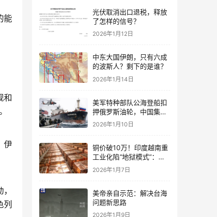
光伏取消出口退税，释放
的能
了怎样的信号？
2026年1月12日
中东大国伊朗，只有六成
的波斯人？剩下的是谁？
2026年1月14日
舰和
美军特种部队公海登船扣
。
押俄罗斯油轮，中国集装
箱武装船早有准备？
2026年1月10日
，伊
铜价破10万！印度越南重
工业化陷“地狱模式”：中
国当年抄底的历史红利，
2026年1月7日
再也复刻不了
动，
美帝亲自示范：解决台海
问题新思路
色列
2026年1月9日