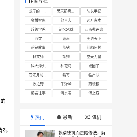
作者专栏
龙牙的一座山
黑天鹅商业情报站
队长手记
金桥智库
郎言志
远方青木
超级学爸
记忆承载
西西弗评论
血饮
虚声
虎说天下
蓝钻故事
蓝钻
荆棘阿甘
良文师
策辩
空天力量
科大烽火
种花岛
破圈了
石江月防务观察
猫哥
牲产队
牧之野
牛弹琴
燕梳楼
熔岩往事
清水君
海上客
惮的
热门
最新
随机
情况
赖清德铤而走险修法，解