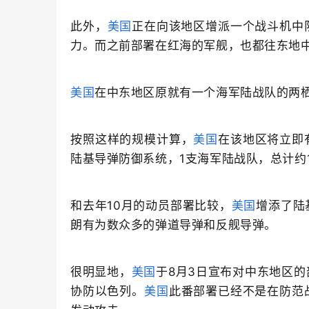
此外，
美国
正在向该地区增派一个战斗机中
力。而之前部署在红海的军舰，也都往东地
美国
在中东地区原就有一个海军陆战队的两栖
按照这样的规模计算，
美国
在该地区将立即
陆基导弹防御系统，1支海军陆战队，总计约
和去年10月的动员部署比较，
美国
增添了陆
朗有为数众多的弹道导弹和反舰导弹。
很明显地，
美国
于8月3日宣布对中东地区
协防以色列。
美国
此番部署已经不是在防范