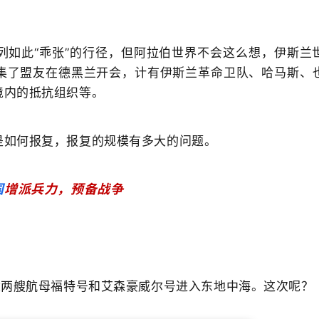
列如此“乖张”的行径，但阿拉伯世界不会这么想，伊斯兰
集了盟友在德黑兰开会，计有伊斯兰革命卫队、哈马斯、
境内的抵抗组织等。
是如何报复，报复的规模有多大的问题。
国
增派兵力，预备战争
遣两艘航母福特号和艾森豪威尔号进入东地中海。这次呢？