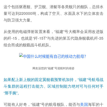
这个包括驱逐舰、护卫舰、潜艇等各类舰只的舰队，总排水
量可达到220000吨，构成了空天、水面及水下的立体攻击
与防卫强大力量。
从使用的电磁弹射装置来看，“福建”号大概率会采用改进版
的歼-15，也就是“歼-15T”与先进的第五代隐身舰载机歼-35
组合而成的舰载战斗机机队。
网友设想的“福建”号巡航时的雄姿
如果配上新上舰的固定翼舰载预警机加持，“福建”号航母战
斗集群的远程打击能力、区域控制能力绝对可与任何对手
“掰手腕”。
可能有人好奇，“福建”号的航母舰队，能否与
美国
海军的十