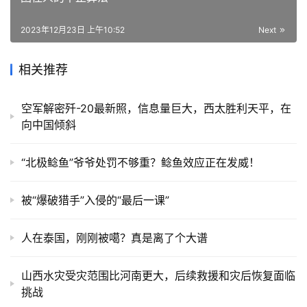
2023年12月23日 上午10:52
Next
相关推荐
空军解密歼-20最新照，信息量巨大，西太胜利天平，在
向中国倾斜
“北极鲶鱼”爷爷处罚不够重？鲶鱼效应正在发威！
被“爆破猎手”入侵的“最后一课”
人在泰国，刚刚被噶？真是离了个大谱
山西水灾受灾范围比河南更大，后续救援和灾后恢复面临
挑战