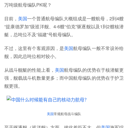
万吨级航母编队PK呢？
目前，
美国
一个普通航母编队大概组成是一艘航母，2到4艘
“提康德罗加”级巡洋舰、4-6艘“伯克”驱逐舰以及1到2艘核潜
艇，总吨位不及“福建”号航母编队。
不过，这里有个客观原因，是
美国
航母编队一般不常设补给
舰，因此总吨位相对较小。
从战斗舰艇的性能上看，
美国
航母编队的优势在于核潜艇更
强，舰载战斗机数量更多；而中国航母编队的优势在于护卫
舰更强。
美国
常规航母战斗编队
至于驱逐舰（巡洋舰）方面，彼此差距不大，但
美国
海军综