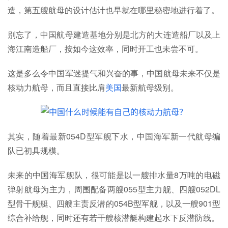
造，第五艘航母的设计估计也早就在哪里秘密地进行着了。
别忘了，中国航母建造基地分别是北方的大连造船厂以及上
海江南造船厂，按如今这效率，同时开工也未尝不可。
这是多么令中国军迷提气和兴奋的事，中国航母未来不仅是
核动力航母，而且直接比肩
美国
最新航母级别。
其实，随着最新054D型军舰下水，中国海军新一代航母编
队已初具规模。
未来的中国海军舰队，很可能是以一艘排水量8万吨的电磁
弹射航母为主力，周围配备两艘055型主力舰、四艘052DL
型骨干舰艇、四艘主责反潜的054B型军舰，以及一艘901型
综合补给舰，同时还有若干艘核潜艇构建起水下反潜防线。