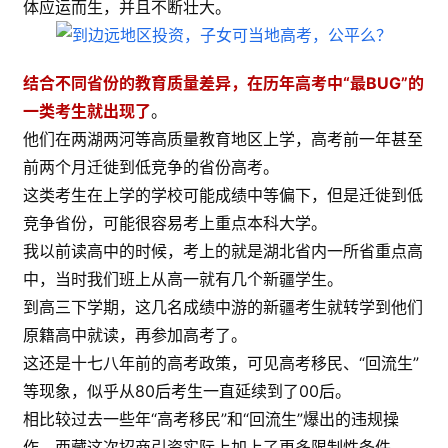
体应运而生，并且不断壮大。
结合不同省份的教育质量差异，在历年高考中“最BUG”的
一类考生就出现了
。
他们在两湖两河等高质量教育地区上学，高考前一年甚至
前两个月迁徙到低竞争的省份高考。
这类考生在上学的学校可能成绩中等偏下，但是迁徙到低
竞争省份，可能很容易考上重点本科大学。
我以前读高中的时候，考上的就是湖北省内一所省重点高
中，当时我们班上从高一就有几个新疆学生。
到高三下学期，这几名成绩中游的新疆考生就转学到他们
原籍高中就读，再参加高考了。
这还是十七八年前的高考政策，可见高考移民、“回流生”
等现象，似乎从80后考生一直延续到了00后。
相比较过去一些年“高考移民”和“回流生”爆出的违规操
作，西藏这次招商引资实际上加上了更多限制性条件。