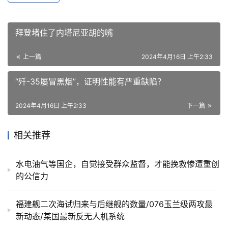
拜登堵住了内塔尼亚胡的嘴
上一篇
2024年4月16日 上午2:33
“歼-35屡冒黑烟”，证明性能有严重缺陷？
2024年4月16日 上午2:33
下一篇
相关推荐
水电油气等国企，自觉接受群众监督，才能挽救惨遭重创
的公信力
福建舰二次海试归来与后继舰的数量/076玉兰级两攻最
新动态/某国最新反无人机系统