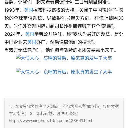
最后，让我们一起来看看何谓“士别三日当刮目相待”。
1993年，
美国
挥舞科技霸权的大棒，关闭了中国“银河”号货
轮的全球定位系统，导致银河号迷失方向，在海上被困33
天。时任外交部国际司副司长沙祖康连喊了17个“窝囊”；
2024年，
美国
学者公开呼吁，称“我认为最好的办法，是让
中国企业来
美国
办厂，然后偷窃他们的技术”。
当双方无法竞争时，他们海盗嘴脸的本质又暴露出来了。
1、本文只代表作者个人观点，不代表星火智库立场，仅供大家
学习参考； 2、如若转载，请注明出处：
https://www.xinghuozhiku.com/438641.html