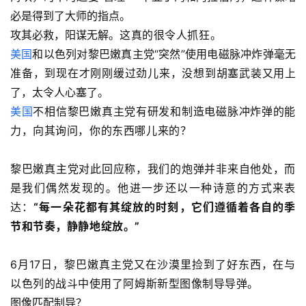
必是得到了大师的指点。
攻其必救，阳谋无解。
这真的很令人抓狂。
美国
和以色列对黎巴嫩真主党“突然”使用电磁脉冲炸弹毫无
准备，到现在才刚刚缓过劲儿来，没想到胡塞武装又用上
了，太令人心塞了。
美国
不相信黎巴嫩真主党有研发和制造电磁脉冲炸弹的能
力，向其询问，你的东西哪儿来的？
黎巴嫩真主党对此回应称，
我们的炮弹并非来自他处，而
是我们偶然发现的。
他进一步还以一种诗意的方式来表
达：
“每一朵花都有其绽放的时刻，它们遵循着各自的季
节和节奏，静静地绽放。
”
6月17日，黎巴嫩
真主党又在沙漠里捡到了好东西，在与
以色列的战斗中使用了阿姆斯新型图像
制导导弹。
图像匹配制导？