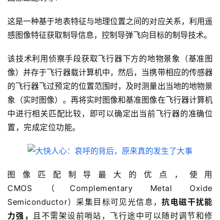
这是一种基于地表特征与地理位置之间的对应关系，利用遥
感图像特征获取制导信息，控制导弹飞向目标的制导技术。
该技术利用侦察手段获取飞行器下方的地物景象（基准图
像）并存于飞行器载计算机中，然后，当携带相应的传感器
的飞行器飞过预定的位置范围时，及时测量出当地的地物景
象（实时图像）。再将实时图像和基准图像在飞行器计算机
中进行相关匹配比较，即可以确定出当前飞行器的准确位
置，完成定位
功能。
图像匹配
制导最大的优点，
使用
CMOS（
Complem
entary Metal Oxide 
Semiconductor）
采集目标可见光信息，
抗
电
磁干扰
能
力强，
且不需架设前哨站，飞行途中
可以
随时调节和修