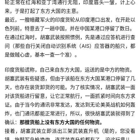
轮正常在红海和亚丁湾通行无阻，印度眉头一皱，计上心
来，于是
打起了东方大国的
主意。
最近，一艘暗藏军火的印度货轮从印度港口出发，在开赴以
色列前，特意去了一趟中国，并在中国某港口停留了数日。
在通过红海时，胡塞武装按照惯例，先是通过应答机进行查
问（那些自行关闭自动识别系统（AIS）应答器的船只，都
是做贼心虚，基本一查一个准）。
印度货船谎称，自己来自东方大国，运送的是中方的物资。
胡塞武装有些疑惑，但由于该船在东方大国某港口停留了几
天，也存在装货卸货的可能。为了核实情况，胡塞武装一面
对该货船进行留意，让它正常航行，一面抓紧时间向东方求
证。由于当今的通讯非常发达，发达到无论美英战机如何轰
炸，也门通讯都能正常进行，所以，很快胡塞武装就得到了
确认：
那艘货船上没有东方大国的任何物资。
接着，胡塞武装立即派出三架武装直升机（是的，您没看
错，拖鞋军鸟枪换炮，连武装直升机都有了，没这玩意儿，