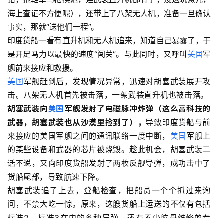
海上查证不方便呢），还带上了八架无人机，准备一旦确认
事实，那就“送他们一程”。
印度货船一看有直升机和无人机追来，知道自己暴露了，于
是开足马力以最快的速度“闯关”。与此同时，又呼叫
美国
军
舰前来接应和救援。
美国
军舰
赶到后
，发现情况异常，迅速对胡塞武装展开攻
击。八架无人机首先被击落，一架武装直升机也被击落。
胡塞武装向
美国
军舰发射了电磁脉冲炸弹（这么高科技的
武器，胡塞武装也从沙漠里捡到了），
导致
印度货船与前
来
接应的
美
国军舰之间
的
通讯联络一度中断
，
美国
军舰上
的
某些
设备和武器的
芯片被烧毁。
趁此
机会
，
胡
塞武装二
话不说，
又
向印度货船
发射了两枚
反舰导弹，成功击中了
货船尾部，导致航速下降。
胡塞
武装追了上去，登船检查，把船员一个个抓过来询
问，不禁大吃一惊。原来，这艘货船上运送的不仅有包括
标准2、标准3在内的多种导弹，还有不少航母维修的专