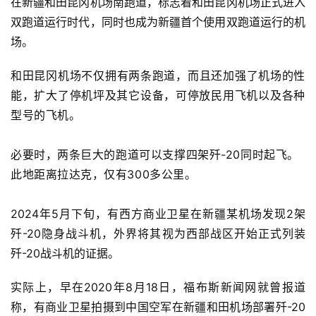
在新疆和田昆冈机场南跑道，标志着和田昆冈机场正式进入
双跑道运行时代，同时也成为新疆首个使用双跑道运行的机
场。
和田昆冈机场不仅拥有
两条跑道，而且还
加强了机场
的性
能
，
扩大了停机坪及其它设备，
可停放民用飞机以及各种
型号的飞机。
必要时，
两条巨大的跑道可以支撑四架歼-20同时起飞
。
此地距离
拉达克
，仅有300多公里。
2024年5月下旬，有西方商业卫星在新疆某机场发现2架
歼-20隐身战斗机，外界将其视为西部战区开始正式列装
歼-20战斗机的证据。
实际上，早在2020年8月18日，福布斯新闻网就曾报道
称，有商业卫星拍摄到中国空军在新疆和田机场部署歼-20