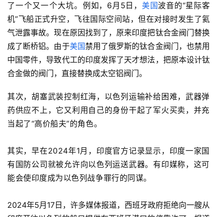
了一个又一个大坑。
例如，6月5日，
美国
波音的“星际客
机”飞船正式升空，飞往国际空间站，但在对接时发生了氦
气泄露事故。现在原因找到了，原来印度把钛合金阀门替换
成了断桥铝。由于
美国
禁用了俄罗斯的钛合金阀门，也禁用
中国零件，导致代工的印度发挥了天才想法，把原本设计钛
合金做的阀门，直接替换成太空铝阀门。
其次，胡塞武装控制红海，以色列运输补给困难，武器弹
药供应不上，它又利用自己的身份干起了军火买卖，并充
当起了“高价船夫”的角色。
其实，早在2024年1月，
印度官方记录显示，印度一家国
有国防公司就被
允许向以色列运送武器。有
印媒称，这可
能会使印度成为
以色列战争罪行的同谋。
2024年5月17日，许多媒体报道，西班牙政府拒绝向一艘从