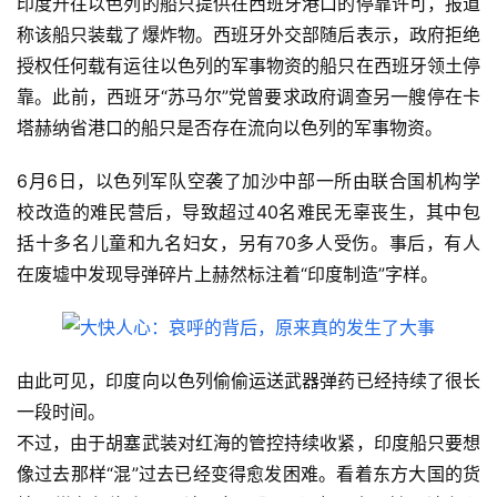
印度开往以色列的船只提供在西班牙港口的停靠许可，报道
称该船只装载了爆炸物。西班牙外交部随后表示，政府拒绝
授权任何载有运往以色列的军事物资的船只在西班牙领土停
靠。此前，西班牙“苏马尔”党曾要求政府调查另一艘停在卡
塔赫纳省港口的船只是否存在流向以色列的军事物资。
6月6日，以色列军队空袭了加沙中部一所由联合国机构学
校改造的难民营后，导致超过40名难民无辜丧生，其中包
括十多名儿童和九名妇女，另有70多人受伤。事后，有人
在废墟中发现导弹碎片上赫然标注着“印度制造”字样。
由此可见，印度向以色列偷偷运送武器弹药已经持续了很长
一段时间。
不过，由于胡塞武装对红海的管控持续收紧，印度船只要想
像过去那样“混”过去已经变得愈发困难。看着东方大国的货