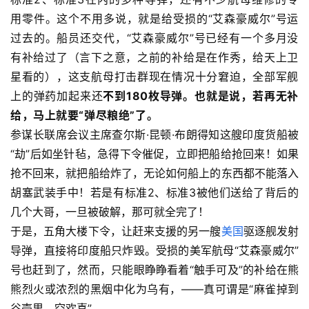
用零件。这个不用多说，就是给受损的“艾森豪威尔”号运
过去的。船员还交代，“艾森豪威尔”号已经有一个多月没
有补给过了（言下之意，之前的补给是在作秀，给天上卫
星看的），这支航母打击群现在情况十分窘迫，全部军舰
上的弹药加起来还
不到
180枚导弹。也就是说，若再无补
给，马上就要“弹尽粮绝”了。
参谋长联席会议主席查尔斯·昆顿·布朗得知这艘印度货船被
“劫”后如坐针毡，急得下令催促，立即把船给抢回来！如果
抢不回来，就把船给炸了，无论如何船上的东西都不能落入
胡塞武装手中！若是有标准2、标准3被他们送给了背后的
几个大哥，一旦被破解，那可就全完了！
于是，五角大楼下令，让赶来支援的另一艘
美国
驱逐舰发射
导弹，直接将印度船只炸毁。受损的美军航母“艾森豪威尔”
号也赶到了，然而，只能眼睁睁看着“触手可及”的补给在熊
熊烈火或浓烈的黑烟中化为乌有，——真可谓是“麻雀掉到
谷壳里，空欢喜”。