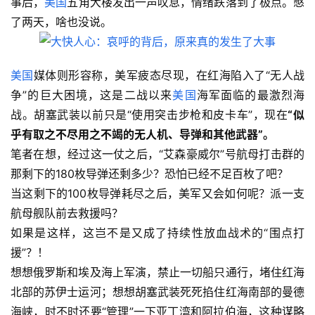
事后，
美国
五角大楼发出一声叹息，情绪跌落到了极点。憋
了两天，啥也没说。
美国
媒体则形容称，美军疲态尽现，在红海陷入了“无人战
争”的巨大困境，这是二战以来
美国
海军面临的最激烈海
战。胡塞武装以前只是“使用突击步枪和皮卡车”，现在
“似
乎有取之不尽用之不竭的无人机、导弹和其他武器”。
笔者在想，经过这一仗之后，“艾森豪威尔”号航母打击群的
那剩下的180枚导弹还剩多少？恐怕已经不足百枚了吧？
当这剩下的100枚导弹耗尽之后，美军又会如何呢？派一支
航母舰队前去救援吗？
如果是这样，这岂不是又成了持续性放血战术的“围点打
援”？！
想想俄罗斯和埃及海上军演，禁止一切船只通行，堵住红海
北部的苏伊士运河；想想胡塞武装死死掐住红海南部的曼德
海峡，时不时还要“管理”一下亚丁湾和阿拉伯海，这种谋略