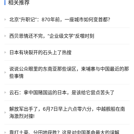
相关推荐
北京“升职记”：870年前，一座城市如何变首都？
西贝恩情还不完，“企业级文学”反噬时刻
日本有块裂开的石头上了热搜
说说公众眼里的东南亚那些误区，柬埔寨与中国最近的那
些事情
云石：拿中国赌国运的日本，是该给它尝点苦头了
解放军出手了，6月7日早上六点零六分，中越舰船在南
海激烈对撞!
靠打土豪、分田地获胜？这是对中国革命最大的误解