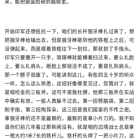
来，能把钢盔给砸到脑袋里。
开始印军还想抵抗一下，咱们的长杆狼牙棒扎过来了，想
把狼牙棒给磕出去，但是狼牙棒砸到他的铁棍上之后，可
没弹起来，而是顺着铁棍往下一划拉，那就划了手指头。
印军只要撒开一只手，琅琊棒就能横着扫过来，要么扎脸
上，要么扎肩头，砸脸上那就活不成了，要是扎到肩头，
那一个膀子就废了。可能讲到这儿，有些四五十岁的听众
一听，怎么这么熟悉，这招好像哪里见过，您猜对了，就
是程咬金的三板斧。这可不是我杜撰，他那三板斧在实战
中确实有效，一般人真躲不过去。第一招劈脑袋，第二招
削手指，第三招掏耳朵，这三招是我们国家的不传之密。
拿狼牙棒的还不是最狠的，最狠的是拿小片刀的。我不知
道你们前几年看过那新闻没有，就是咱的边境战士总是拿
一根大约1米7长的铁杆儿。铁杆的头焊了一把小片刀，这