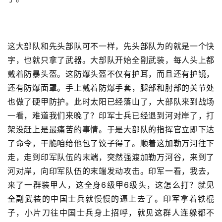
这大部队和先头部队可不一样，先头部队为的就是一个快
字，也就只拿了武器。大部队开始全副武装，每人头上都
戴着防暴头盔。这防爆头盔不仅有护耳，而且还有护镜，
还有防爆面罩。手上戴着防爆手套，腿部和肘部的关节处
也做了硬甲防护。此时太阳已经落山了，大部队来到战场
一看，难道我们来晚了？印军士兵已经退到河对岸了，打
架没赶上是最痛苦的事情。于是大部队的指挥官立即下达
了命令，干脆咱给他包了饺子得了。顺着这加勒万河往下
走，走到印军队伍的末端，突然强渡加勒万河谷，来到了
河对岸，向印军队伍的末端发动攻击。印军一看，我去，
来了一群装甲人，这全身6级甲6级头，这怎么打？就见
全副武装的中国士兵就慢慢的逼上去了。印军拿着铁棍
子，小片刀往中国士兵身上招呼，就见这群人连躲都不