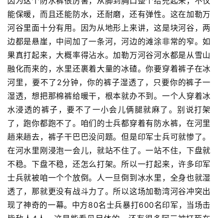
因为这个防水裤很厉害，从脚到胸口整个给兜起来，不仅
能保暖，而且还能防水，还耐磨，还有弹性。这在加勒万
河谷里面十分有用。因为从地形上来讲，这是块河谷，两
边都是悬崖，中间加了一条河，河边的滩涂非常的窄。如
果真打起来，大概率得沾水。加勒万河谷河水都是从雪山
融化而来的，水里还裹着大量的冰碴。你要穿着裤子在冰
河里，要不了2分钟，你的裤子湿透了，只要你的裤子一
湿透，想把那棉裤给暖干，根本就办不到。一个人穿着冰
水浸透的裤子，要不了一小会儿俩腿就麻了。别说打架
了，跑你都跑不了。咱们的士兵都穿着有防水裤，在河里
趟来趟去，裤子干巴巴没问题。但是印军士兵可就惨了。
在河水里刚浸泡一会儿，就站不住了。一站不住，下盘就
不稳。下盘不稳，还怎么打架。所以一打起来，许多印军
士兵就被咱一个个放倒。人一旦倒到冰水里，全身也就湿
透了，那就更没有战斗力了。所以这场加勒湾河谷冲突出
现了神奇的一幕。中方80名士兵暴打600名印军，当场击