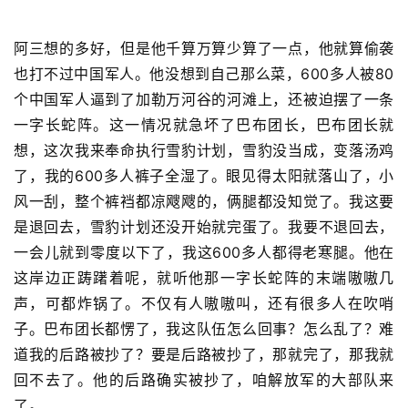
阿三想的多好，但是他千算万算少算了一点，他就算偷袭
也打不过中国军人。他没想到自己那么菜，600多人被80
个中国军人逼到了加勒万河谷的河滩上，还被迫摆了一条
一字长蛇阵。这一情况就急坏了巴布团长，巴布团长就
想，这次我来奉命执行雪豹计划，雪豹没当成，变落汤鸡
了，我的600多人裤子全湿了。眼见得太阳就落山了，小
风一刮，整个裤裆都凉飕飕的，俩腿都没知觉了。我这要
是退回去，雪豹计划还没开始就完蛋了。我要不退回去，
一会儿就到零度以下了，我这600多人都得老寒腿。他在
这岸边正踌躇着呢，就听他那一字长蛇阵的末端嗷嗷几
声，可都炸锅了。不仅有人嗷嗷叫，还有很多人在吹哨
子。巴布团长都愣了，我这队伍怎么回事？怎么乱了？难
道我的后路被抄了？要是后路被抄了，那就完了，那我就
回不去了。
他的后路确实被抄了，咱解放军的大部队来
了。