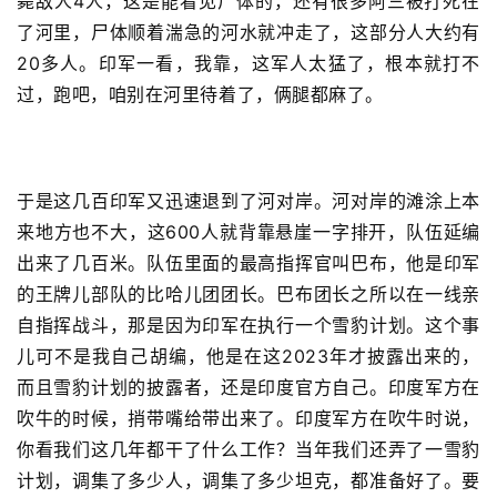
毙敌人4人，这是能看见尸体的，还有很多阿三被打死在
了河里，尸体顺着湍急的河水就冲走了，这部分人大约有
20多人。印军一看，我靠，这军人太猛了，根本就打不
过，跑吧，咱别在河里待着了，俩腿都麻了。
于是这几百印军又迅速退到了河对岸。河对岸的滩涂上本
来地方也不大，这600人就背靠悬崖一字排开，队伍延编
出来了几百米。队伍里面的最高指挥官叫巴布，他是印军
的王牌儿部队的比哈儿团团长。巴布团长之所以在一线亲
自指挥战斗，那是因为印军在执行一个雪豹计划。这个事
儿可不是我自己胡编，他是在这2023年才披露出来的，
而且雪豹计划的披露者，还是印度官方自己。印度军方在
吹牛的时候，捎带嘴给带出来了。印度军方在吹牛时说，
你看我们这几年都干了什么工作？当年我们还弄了一雪豹
计划，调集了多少人，调集了多少坦克，都准备好了。要