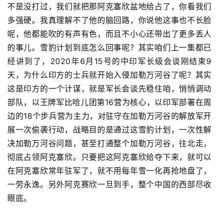
不是没打过，我们就把那阿克塞欣盆地给占了，你看我们
多强硬。我真理解不了他的脑回路，你说他这事也不长脸
呢，他都能吹的有声有色，而且不小心还带出了更多丢人
的事儿。雪豹计划到底怎么回事呢？其实咱们上一集都已
经讲到了，2020年6月15号的中印军长级会谈刚结束9
天，为什么印方的士兵就开始入侵加勒万河谷了呢？其实
这是印方的一个计谋，就是军长会谈先稳住咱，悄悄调动
部队，以王牌军比哈儿团第16营为核心，以印军部署在周
边的18个步兵营为主力，对驻守在加勒万河谷的解放军开
展一次偷袭行动，战略目的是通过这雪豹计划，一次性解
决加勒万河谷问题，甚至打通整个加勒万河谷，往北走，
彻底占领阿克塞欣。只要把这阿克塞欣给夺下来，就可以
在阿克塞欣常年驻军了，就不用每年雪一化再抢地盘了，
一劳永逸。另外阿克赛欣一旦到手，整个中国的西部尽收
眼底。