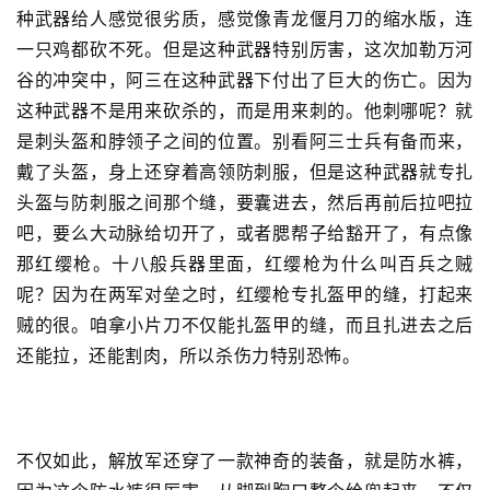
种武器给人感觉很劣质，感觉像青龙偃月刀的缩水版，连
一只鸡都砍不死。但是这种武器特别厉害，这次加勒万河
谷的冲突中，阿三在这种武器下付出了巨大的伤亡。因为
这种武器不是用来砍杀的，而是用来刺的。他刺哪呢？就
是刺头盔和脖领子之间的位置。别看阿三士兵有备而来，
戴了头盔，身上还穿着高领防刺服，但是这种武器就专扎
头盔与防刺服之间那个缝，要囊进去，然后再前后拉吧拉
吧，要么大动脉给切开了，或者腮帮子给豁开了，有点像
那红缨枪。十八般兵器里面，红缨枪为什么叫百兵之贼
呢？因为在两军对垒之时，红缨枪专扎盔甲的缝，打起来
贼的很。咱拿小片刀不仅能扎盔甲的缝，而且扎进去之后
还能拉，还能割肉，所以杀伤力特别恐怖。
不仅如此，解放军还穿了一款神奇的装备，就是防水裤，