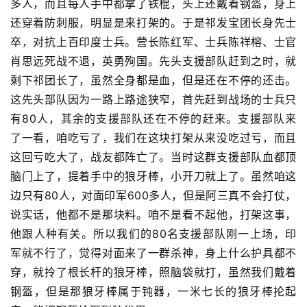
多人，而且每人手中都拿了铁棍，头上还戴着钢盔，身上
还穿着防刺服，明显是来打架的。于是祁发宝团长身先士
卒，对抗上百印度士兵。营长陈红军、士兵陈祥榕、士官
肖思远死战不退，英勇殉国。先头支援部队赶到之时，就
剩下祁团长了，虽然全身都是血，但是还在不停的还击。
这先头部队因为一路上路途狭窄，首先赶到战场的士兵只
有80人，其余的支援部队还在不停的赶来。支援部队来
了一看，咱吃亏了，我们在这块打架从来没吃过亏，而且
这回亏吃大了，战友都阵亡了。当时这群支援部队血都顶
脑门上了，提着手中的狼牙棒，小开刀就上了。虽然咱这
边只有80人，对面印军600多人，但是阿三真不会打仗，
说实话，他都不是那块料。咱不是看不起他，打架这事，
他跟人种有关。所以我们的80名支援部队刚一上场，印
军就不行了，觉得对面来了一群杀神，身上什么护具都不
穿，就拎了根长杆的狼牙棒，照脑袋就打，虽然我们戴着
钢盔，但是那狼牙棒属于钝器，一米七长的狼牙棒抡起