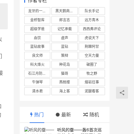
作者专栏
龙牙的一座山
黑天鹅商业情报站
队长手记
金桥智库
郎言志
远方青木
超级学爸
记忆承载
西西弗评论
血饮
虚声
虎说天下
以
蓝钻故事
蓝钻
荆棘阿甘
良文师
策辩
空天力量
们
科大烽火
种花岛
破圈了
接
石江月防务观察
猫哥
牧之野
牛弹琴
燕梳楼
熔岩往事
清水君
海上客
泥腿看客
和
热门
最新
随机
的
听风的蚕——轰6首次巡