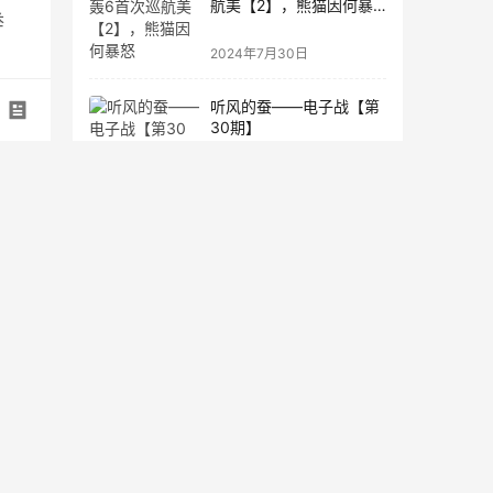
航美【2】，熊猫因何暴
举
怒
2024年7月30日
听风的蚕——电子战【第
30期】
2024年7月26日
听风的蚕——轰6首次战
略巡航美防空区
2024年7月28日
者
听风的蚕——电子战【第
34期】
2024年7月28日
国运之战！中国，正在疯
狂挖运河
2024年7月26日