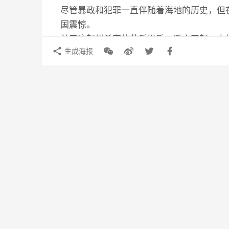
尽管暴政和犯罪一直伴随着海地的历史，但
国震惊。
关于这起刺杀案的幕后黑手，谣言四起。人
生成海报
问题是：
谁雇佣了他们？
“显然得是一个有钱有势的人，”前联合国官员莫妮
许多人认为，反对派政客或海地的精英阶层
但也有一些人怀疑这场袭击是外国策划的，
2018年的选举）或
美国
。
考虑到该国历史，
临时总理约瑟夫称，一些袭击者讲的是西语
则用英语说他们是
美国
缉毒局的特工——这
现在我们知道，海地当局拘留了至少17人，包括
在逃。当局声称“外国人”参与了这次无耻的袭