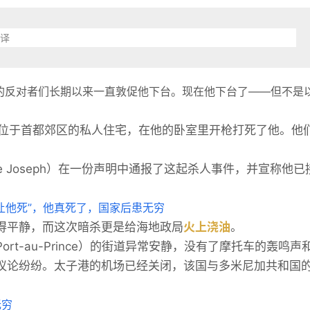
编译
ïse）的反对者们长期以来一直敦促他下台。现在他下台了——但不是
生位于首都郊区的私人住宅，在他的卧室里开枪打死了他。他
e Joseph）在一份声明中通报了这起杀人事件，并宣称他已
得平静，而这次暗杀更是给海地政局
火上浇油
。
t-au-Prince）的街道异常安静，没有了摩托车的轰鸣声
议论纷纷。太子港的机场已经关闭，该国与多米尼加共和国