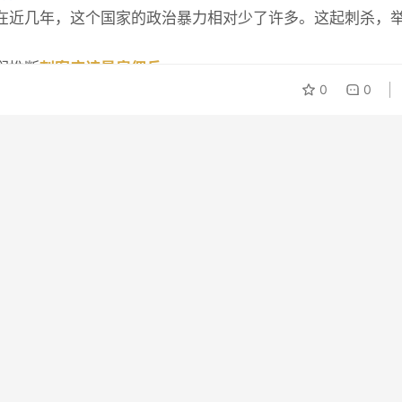
在近几年，这个国家的政治暴力相对少了许多。这起刺杀，
们推断
刺客应该是雇佣兵
。
0
0
克·克莱斯卡（Monique Clesca）说。
是最有可能的罪魁祸首。
可能是委内瑞拉（莫伊兹不承认委内瑞拉总统马杜罗赢下了
这种怀疑不无根据。
（而海地人讲克里奥尔语和法语）。在另一段视频中，袭击
当然不是真的，但
这种谣言只会让局势更加复杂
。
15名哥伦比亚人和2名
海地裔
美国
人
，还有至少8名袭击者仍然
击。