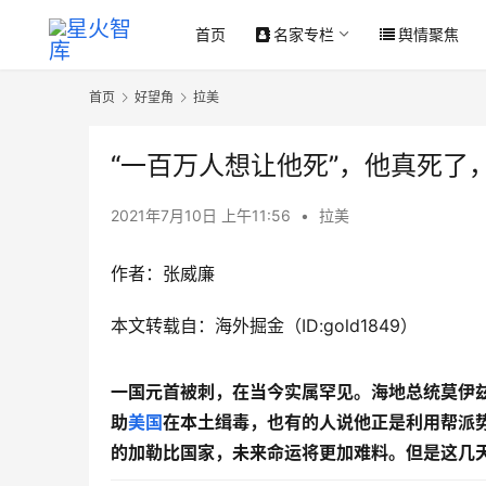
首页
名家专栏
舆情聚焦
首页
好望角
拉美
“一百万人想让他死”，他真死了
2021年7月10日 上午11:56
•
拉美
作者：张威廉
本文转载自：海外掘金（ID:gold1849）
一国元首被刺，在当今实属罕见。海地总统莫伊
助
美国
在本土缉毒，也有的人说他正是利用帮派
的加勒比国家，未来命运将更加难料。但是这几