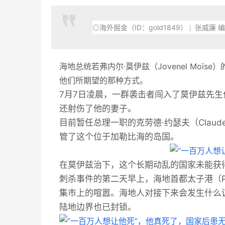
◎海外掘金（ID：gold1849）
| 张威廉 
海地总统若弗内尔·莫伊兹（Jovenel Mo
他们所期望的那种方式。
7月7日凌晨，一群袭击者闯入了莫伊兹先
还射伤了他的妻子。
目前暂任总理一职的克劳德·约瑟夫（Claud
管了这个位于加勒比海的岛国。
在莫伊兹治下，这个长期动乱的国家未能获
刺杀事件的第二天早上，海地首都太子港（Por
集市上的喧嚣。海地人对接下来会发生什么
陆地边界也已封锁。