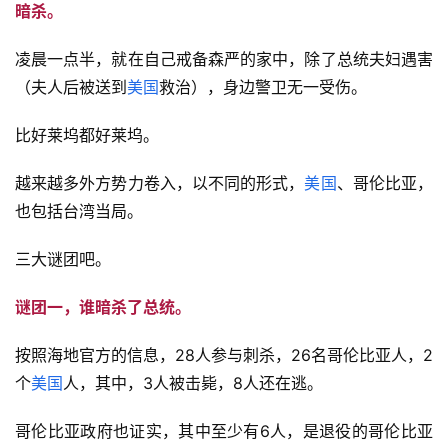
暗杀。
凌晨一点半，就在自己戒备森严的家中，除了总统夫妇遇害
（夫人后被送到
美国
救治），身边警卫无一受伤。
比好莱坞都好莱坞。
越来越多外方势力卷入，以不同的形式，
美国
、哥伦比亚，
也包括台湾当局。
三大谜团吧。
谜团一，谁暗杀了总统。
按照海地官方的信息，28人参与刺杀，26名哥伦比亚人，2
个
美国
人，其中，3人被击毙，8人还在逃。
哥伦比亚政府也证实，其中至少有6人，是退役的哥伦比亚