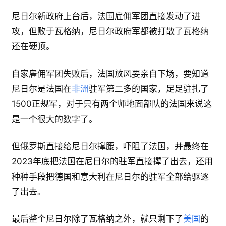
尼日尔新政府上台后，法国雇佣军团直接发动了进
攻，但败于瓦格纳，尼日尔政府军都被打散了瓦格纳
还在硬顶。
自家雇佣军团失败后，法国放风要亲自下场，要知道
尼日尔是法国在
非洲
驻军第二多的国家，足足驻扎了
1500正规军，对于只有两个师地面部队的法国来说这
是一个很大的数字了。
但俄罗斯直接给尼日尔撑腰，吓阻了法国，并最终在
2023年底把法国在尼日尔的驻军直接撵了出去，还用
种种手段把德国和意大利在尼日尔的驻军全部给驱逐
了出去。
最后整个尼日尔除了瓦格纳之外，就只剩下了
美国
的