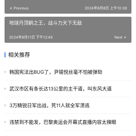
Previous
2024年8月8日 上午10:38
地球丹顶鹤之王，战斗力天下无敌
2024年8月11日 下午12:49
Next
相关推荐
韩国宪法出BUG了，尹锡悦丝毫不怕被弹劾
武汉市区有条长达13公里的主干道，叫东风大道
3万精锐日军出战，死11人就全军溃逃
违禁到不能发，巴黎奥运会开幕式直播内容太辣眼