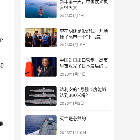
新年第一天，中国仗义执
言很火大
2026年1月2日
李在明还是没忍住，开场
给了高市一个“下马威”，
个
还特意提到中国
2026年1月15日
中国对日出口管制，高市
虑
早苗败光了日本最后的国
运
2026年1月11日
达利安的4号舰长度能够
达到360米吗？
2026年1月2日
灭亡是必然的！
谁
2026年1月10日