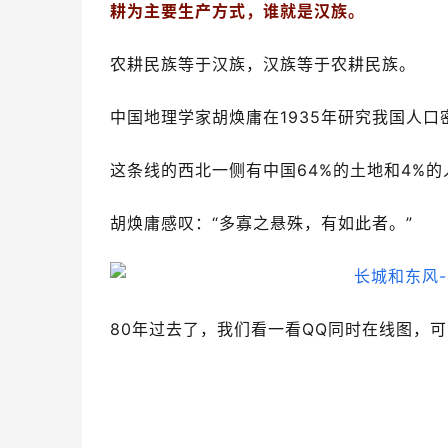
耕为主要生产方式，谁就是汉族。
农耕民族等于汉族，汉族等于农耕民族。
中国地理学家胡焕庸在1935年研究我国人口
这条线的西北一侧有中国64%的土地和4%的
胡焕庸感叹：“多寡之悬殊，有如此者。”
80年过去了，我们看一看QQ同时在线图，
96%的中国人都集中在400毫米降雨带以