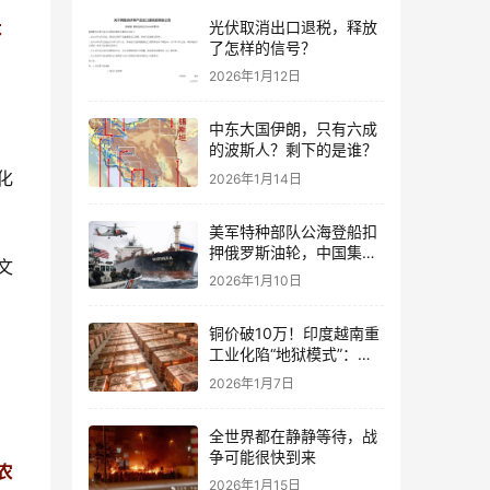
光伏取消出口退税，释放
不
了怎样的信号？
2026年1月12日
中东大国伊朗，只有六成
的波斯人？剩下的是谁？
化
2026年1月14日
美军特种部队公海登船扣
押俄罗斯油轮，中国集装
文
箱武装船早有准备？
2026年1月10日
铜价破10万！印度越南重
工业化陷“地狱模式”：中
国当年抄底的历史红利，
2026年1月7日
再也复刻不了
全世界都在静静等待，战
争可能很快到来
农
2026年1月15日