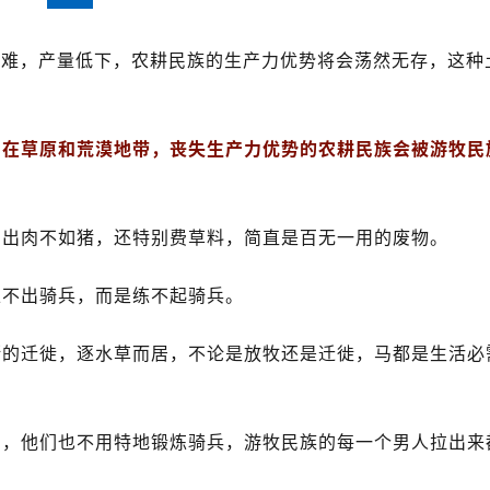
，在草原和荒漠地带，丧失生产力优势的农耕民族会被游牧民
，出肉不如猪，还特别费草料，简直是百无一用的废物。
练不出骑兵，而是练不起骑兵。
断的迁徙，逐水草而居，不论是放牧还是迁徙，马都是生活必
马，他们也不用特地锻炼骑兵，游牧民族的每一个男人拉出来
兵大军，而农耕文明组建同等规模的骑兵，费用是游牧文明的
兵遭遇骑兵，那就是被屠杀的命。