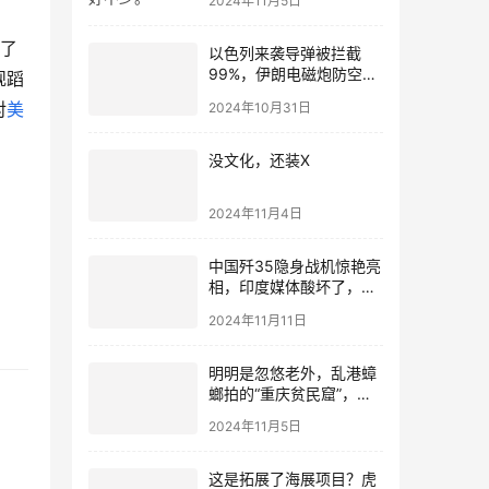
2024年11月5日
除了
以色列来袭导弹被拦截
99%，伊朗电磁炮防空系
规蹈
统发威
对
美
2024年10月31日
没文化，还装X
2024年11月4日
中国歼35隐身战机惊艳亮
。
相，印度媒体酸坏了，巴
基斯坦网友乐翻了
2024年11月11日
明明是忽悠老外，乱港蟑
螂拍的“重庆贫民窟”，却
把老外看破防了
2024年11月5日
这是拓展了海展项目？虎