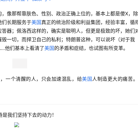
的，像那帮靠肤色、性别、政治正确上位的，基本上都是傻X，
他们长期服务于
美国
真正的统治阶级和利益集团，经验丰富，循
应答器；佩洛西这样的，确实是聪明人，但更是极致的坏，她们
摧毁一切，而捍卫自己的私利；特朗普这种，可以说坏（对于我
……他们基本上看清了
美国
的矛盾和症结，也试图有所变革。
里，一个清醒的人，只会加速混乱，给
美国
人制造更大的痛苦
持是我们坚持下去的动力！