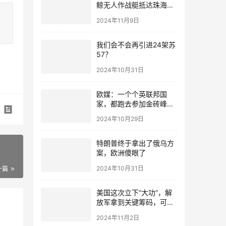
鲸无人作战艇抵达珠海！
三体船设计，全身贴满“瓷
2024年11月9日
砖”，还有052D同款垂发
我们会不会再引进24架苏
57？
2024年10月31日
欧媒：一个个英联邦国
家，都跑去参加金砖峰
会，这大英我看是完了
2024年10月29日
特朗普终于拿出了俄乌方
案，欧洲傻眼了
2024年10月31日
一篇
美国这次立下“大功”，解
放军拿到关键筹码，可一
次性清理大批台军
2024年11月2日