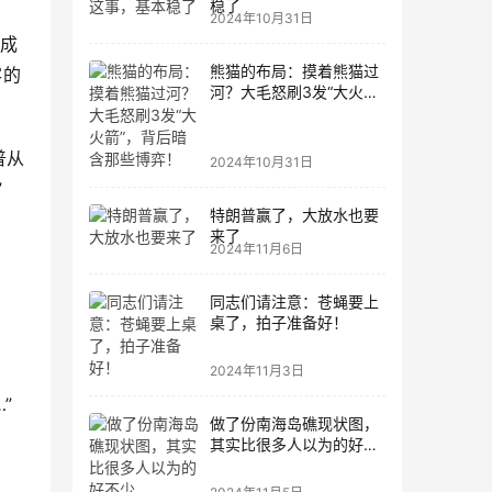
稳了
2024年10月31日
达成
熊猫的布局：摸着熊猫过
客的
河？大毛怒刷3发“大火
箭”，背后暗含那些博弈！
普从
2024年10月31日
”
特朗普赢了，大放水也要
来了
2024年11月6日
同志们请注意：苍蝇要上
桌了，拍子准备好！
2024年11月3日
”
做了份南海岛礁现状图，
其实比很多人以为的好不
少。