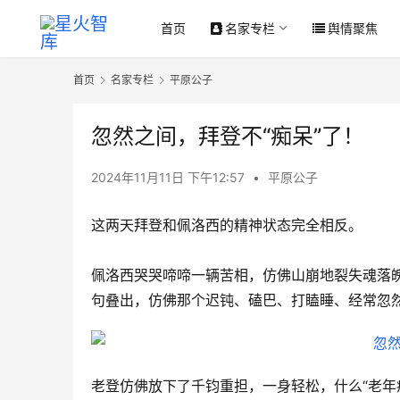
首页
名家专栏
舆情聚焦
首页
名家专栏
平原公子
忽然之间，拜登不“痴呆”了！
2024年11月11日 下午12:57
•
平原公子
这两天拜登和佩洛西的精神状态完全相反。
佩洛西哭哭啼啼一辆苦相，仿佛山崩地裂失魂落
句叠出，仿佛那个迟钝、磕巴、打瞌睡、经常忽
老登仿佛放下了千钧重担，一身轻松，什么“老年