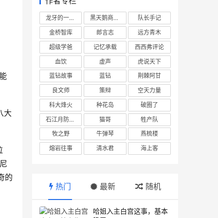
作者专栏
龙牙的一座山
黑天鹅商业情报站
队长手记
金桥智库
郎言志
远方青木
超级学爸
记忆承载
西西弗评论
血饮
虚声
虎说天下
能
蓝钻故事
蓝钻
荆棘阿甘
良文师
策辩
空天力量
科大烽火
种花岛
破圈了
八大
石江月防务观察
猫哥
牲产队
牧之野
牛弹琴
燕梳楼
熔岩往事
清水君
海上客
拉
尼
奇的
热门
最新
随机
哈姐入主白宫这事，基本