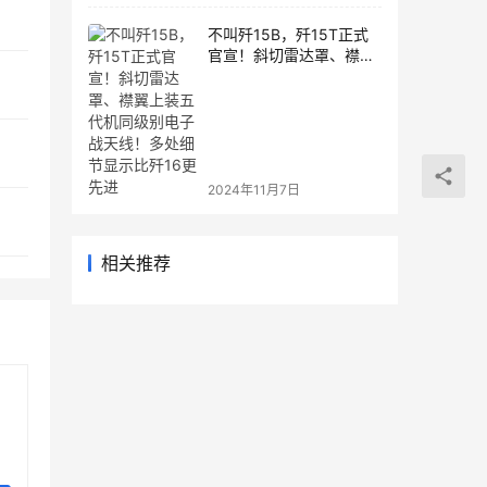
不叫歼15B，歼15T正式
官宣！斜切雷达罩、襟翼
上装五代机同级别电子战
天线！多处细节显示比歼
16更先进
2024年11月7日
相关推荐