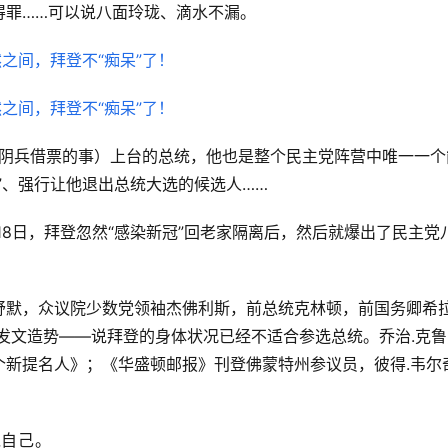
得罪……可以说八面玲珑、滴水不漏。
去阴兵借票的事）上台的总统，他也是整个民主党阵营中唯一一个
”、强行让他退出总统大选的候选人……
18日，拜登忽然“感染新冠”回老家隔离后，然后就爆出了民主党
舒默，众议院少数党领袖杰佛利斯，前总统克林顿，前国务卿希
处发文造势——说拜登的身体状况已经不适合参选总统。乔治.克鲁
个新提名人》；《华盛顿邮报》刊登佛蒙特州参议员，彼得.韦尔
党自己。