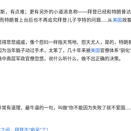
里斯，有点难；更有另外的小道消息称——拜登已经和特朗普
而特朗普上台后也不再追究拜登儿子亨特的问题…..从
美国
政
现得悲悲戚戚，像个怨妇一样指天骂地、怨天尤人，是的，特朗
因为当年脑子动过手术，太笨了，几十年来被
美国
官僚体系“驯化
路中高层军政官僚忽悠，说什么听什么，做不出正确的决策。
常有道理，最牛逼的一句，叫做“你不能因为失败了就不爱国……