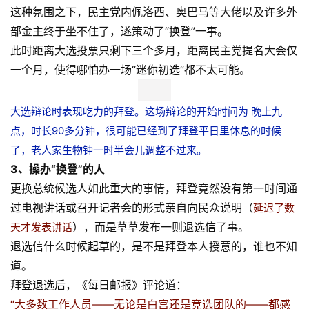
这种氛围之下，民主党内佩洛西、奥巴马等大佬以及许多外
部金主终于坐不住了，遂策动了“换登”一事。
此时距离大选投票只剩下三个多月，距离民主党提名大会仅
一个月，使得哪怕办一场“迷你初选”都不太可能。
大选辩论时表现吃力的拜登。这场辩论的开始时间为 晚上九
点，时长90多分钟，很可能已经到了拜登平日里休息的时候
了，老人家生物钟一时半会儿调整不过来。
3、操办“换登”的人
更换总统候选人如此重大的事情，拜登竟然没有第一时间通
过电视讲话或召开记者会的形式亲自向民众说明（
延迟了数
），而是草草发布一则退选信了事。
天才发表讲话
退选信什么时候起草的，是不是拜登本人授意的，谁也不知
道。
拜登退选后，《每日邮报》评论道：
“大多数工作人员——无论是白宫还是竞选团队的——都感