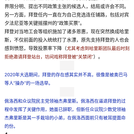
界限分明、提出不同政策主张的候选人，结局或许会不同。
另一方面，拜登任内一直在为自己竞选连任铺路，包括对宾
夕法尼亚等关键摇摆州的“政策买票”。
拜登对当地工会等组织施加了诸多恩惠，现在突然换成哈里
斯，不仅前面的投入统统打了水漂，原先支持拜登的人也会
感到愤怒，导致投票率下降（
尤其考虑到哈里斯团队最后时刻
）。
拒绝邀请拜登站台，坊间戏称拜登被“关禁闭”
2020年大选期间，拜登的存在感其实并不高，很像是被奥巴马
等人“操办”的一场选举。
佩洛西和众议院民主党领袖杰弗里斯。佩洛西在逼退拜登的过
程中发挥了关键作用，她虽已辞职，但新任众议院少数党领袖
杰弗里斯是其一手栽培的小弟，在佩洛西面前只有被耳提面命
的份。