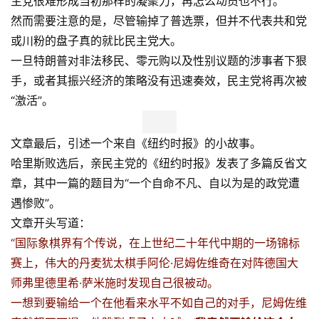
主党很难形成当初那样的凝聚力，再怎么动员也不行。
然而需要注意的是，尽管输掉了普选票，但并不代表共和党
或川粉的盘子真的就比民主党大。
一旦特朗普对非法移民、零元购以及性别议题的涉事者下狠
手，或者其振兴经济的策略没有迅速奏效，民主党将再次被
“激活”。
文章最后，引述一个来自《纽约时报》的小故事。
哈里斯败选后，亲民主党的《纽约时报》发表了多篇反省文
章，其中一篇的题目为“一个自命不凡、自以为是的政党遭
遇惨败”。
文章开头写道：
“国际象棋界有个传说，在上世纪二十年代中期的一场锦标
赛上，伟大的丹麦犹太棋手阿伦·尼姆佐维奇在对阵德国大
师弗里德里希·萨米施时发现自己很被动。
一想到要输给一个在他看来水平不如自己的对手，尼姆佐维