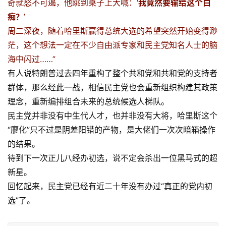
奇就怒不可遏，他跳到桌子上大喊：‘
我竟然要输给这个白
痴？
’
周二深夜，随着哈里斯赢得总统大选的希望突然开始变得渺
茫，这个想法一定在不少自由派专家和民主党知名人士的脑
海中闪过……”
有人说特朗普过去四年重构了整个共和党和共和党的支持者
群体，那么经此一战，相信民主党也会重新组织构建其政策
理念，重新编排组合未来的总统候选人梯队。
民主党并非没有中生代人才，也并非没有大将，哈里斯这个
“廖化”只不过是阴差阳错的产物，是大佬们一次次暗箱操作
的结果。
待到下一次正儿八经办初选，说不定会杀出一位黑马式的超
新星。
回忆起来，民主党已经有近二十年没有办过“真正的党内初
选”了。