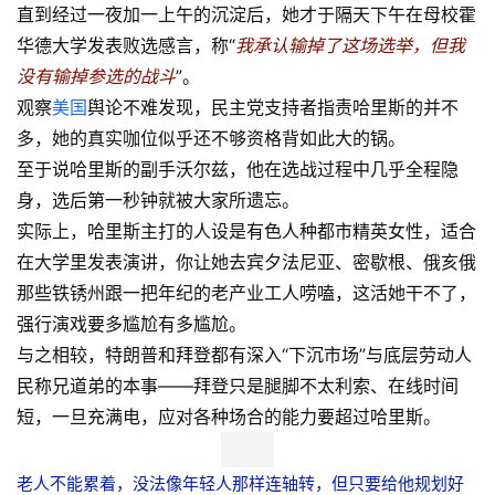
直到经过一夜加一上午的沉淀后，她才于隔天下午在母校霍
华德大学发表败选感言，称“
我承认输掉了这场选举，但我
没有输掉参选的战斗
”。
观察
美国
舆论不难发现，民主党支持者指责哈里斯的并不
多，她的真实咖位似乎还不够资格背如此大的锅。
至于说哈里斯的副手沃尔兹，他在选战过程中几乎全程隐
身，选后第一秒钟就被大家所遗忘。
实际上，哈里斯主打的人设是有色人种都市精英女性，适合
在大学里发表演讲，你让她去宾夕法尼亚、密歇根、俄亥俄
那些铁锈州跟一把年纪的老产业工人唠嗑，这活她干不了，
强行演戏要多尴尬有多尴尬。
与之相较，特朗普和拜登都有深入“下沉市场”与底层劳动人
民称兄道弟的本事——拜登只是腿脚不太利索、在线时间
短，一旦充满电，应对各种场合的能力要超过哈里斯。
老人不能累着，没法像年轻人那样连轴转，但只要给他规划好