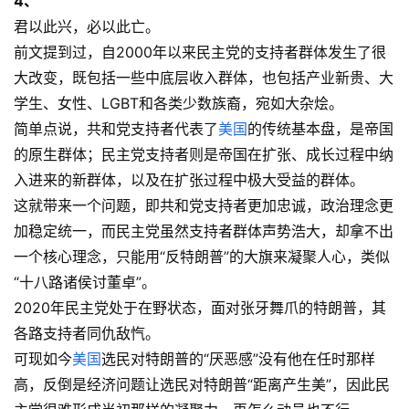
4、
君以此兴，必以此亡。
前文提到过，自2000年以来民主党的支持者群体发生了很
大改变，既包括一些中底层收入群体，也包括产业新贵、大
学生、女性、LGBT和各类少数族裔，宛如大杂烩。
简单点说，共和党支持者代表了
美国
的传统基本盘，是帝国
的原生群体；民主党支持者则是帝国在扩张、成长过程中纳
入进来的新群体，以及在扩张过程中极大受益的群体。
这就带来一个问题，即共和党支持者更加忠诚，政治理念更
加稳定统一，而民主党虽然支持者群体声势浩大，却拿不出
一个核心理念，只能用“反特朗普”的大旗来凝聚人心，类似
“十八路诸侯讨董卓”。
2020年民主党处于在野状态，面对张牙舞爪的特朗普，其
各路支持者同仇敌忾。
可现如今
美国
选民对特朗普的“厌恶感”没有他在任时那样
高，反倒是经济问题让选民对特朗普“距离产生美”，因此民