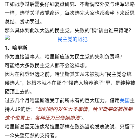
正如战争过后需要仔细复盘研究、不断调整外交与建军思路
一样，选举关乎政党命运，每次选完大家也都会坐下来反思
总结，赏功罚过。
那么具体到此次大选的民主党，失败的“锅”该由谁来背呢？
1、哈里斯
作为直接当事人，哈里斯应该为民主党的失利负责吗？
可能绝大多数民主党人都不会这样想。
因为在拜登退选之前，哈里斯其实从未被视为“民主党总统
候选人”，她根本就不在那个“候选人培养池子”里，是纯粹被
硬顶上去的。
过去几个月哈里斯遭受了前所未有的巨大压力，借用
美国
主
持人JR的话：“
短时间内发生太多事情，哈里斯突然被推到
这个位置上，各种压力已使她崩溃
”。
哈里斯甚至无法像希拉里那样在败选当晚发表演说，只留下
一众失望茫然的支持者。