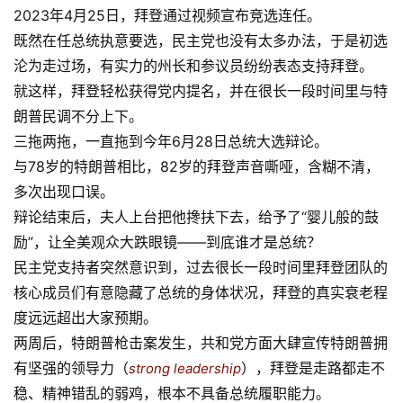
2023年4月25日，拜登通过视频宣布竞选连任。
既然在任总统执意要选，民主党也没有太多办法，于是初选
沦为走过场，有实力的州长和参议员纷纷表态支持拜登。
就这样，拜登轻松获得党内提名，并在很长一段时间里与特
朗普民调不分上下。
三拖两拖，一直拖到今年6月28日总统大选辩论。
与78岁的特朗普相比，82岁的拜登声音嘶哑，含糊不清，
多次出现口误。
辩论结束后，夫人上台把他搀扶下去，给予了“婴儿般的鼓
励”，让全美观众大跌眼镜——到底谁才是总统？
民主党支持者突然意识到，过去很长一段时间里拜登团队的
核心成员们有意隐藏了总统的身体状况，拜登的真实衰老程
度远远超出大家预期。
两周后，特朗普枪击案发生，共和党方面大肆宣传特朗普拥
有坚强的领导力（
），拜登是走路都走不
strong leadership
稳、精神错乱的弱鸡，根本不具备总统履职能力。