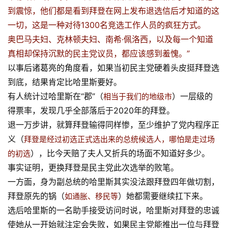
到震惊，他们都是看到拜登在网上发布退选信后才知道的这
一切，这是一种对待1300名竞选工作人员的疯狂方式。
奥巴马夫妇、克林顿夫妇、南希·佩洛西，以及每一个知道
真相却保持沉默的民主党议员，都应该感到羞愧。”
以事后诸葛亮的角度看，如果当初民主党硬着头皮挺拜登选
到底，结果肯定比哈里斯要好。
有人统计过哈里斯在“郡”（
）一层级的
相当于我们的地级市
得票率，发现几乎全部落后于2020年的拜登。
退一万步讲，就算拜登输得同样惨，至少维护了党内程序正
义（
拜登是经过初选正式选出来的总统候选人，哪怕是走过场
），比今天赔了夫人又折兵的场面不知道好多少。
的初选
事实证明，更换拜登是民主党此次选举的败笔。
一方面，身为副总统的哈里斯其实没法跟拜登四年做切割，
拜登原先的锅（
）她都需要继续扛下来。
如通胀、移民等
选后哈里斯的一名助手接受访问时说，哈里斯对拜登的忠诚
使她从一开始就注定会失败，如果民主党能推出一位与拜登