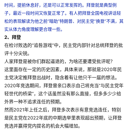
时间，提前休息好，还是可以正常发挥的。拜登就是典型例
子，最近一段时间又恢复正常了。有人把拜登全国电视讲话轻
松的表现解读为他之前“暗助”特朗普、对民主党“换登”不满，其
实从体力角度理解更合理一些。
2、拜登
在检讨败选的“追咎游戏”中，民主党内部针对总统拜登的批
评十分尖锐。
人家拜登是被你们群起逼退的，为啥还要遭受批评呢？
这里面存在一定的历史因素，具体来说，那就是2020年民
主党决定推拜登出战时，隐含着有让他只干一届的想法。
2020年竞选期间，拜登曾亲口表示自己将充当“与民主党年
轻世代的桥梁”，这个话虽然没有那么直接，但多多少少给
外界一种不追求连任的预期。
然而2021年上任之后，拜登多次表示有意竞选连任，特别
是民主党在2022年底的中期选举里表现超出预期，让拜登
竞选并赢得党内提名的机会大幅增加。