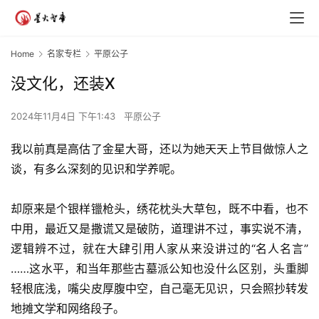
Home
名家专栏
平原公子
没文化，还装X
2024年11月4日 下午1:43
平原公子
我以前真是高估了金星大哥，还以为她天天上节目做惊人之
谈，有多么深刻的见识和学养呢。
却原来是个银样镴枪头，绣花枕头大草包，既不中看，也不
中用，最近又是撒谎又是破防，道理讲不过，事实说不清，
逻辑辨不过，就在大肆引用人家从来没讲过的“名人名言”
……这水平，和当年那些古墓派公知也没什么区别，头重脚
轻根底浅，嘴尖皮厚腹中空，自己毫无见识，只会照抄转发
地摊文学和网络段子。