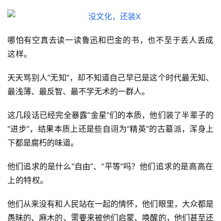
哪怕有空真去读一读鲁迅和巴金的书，也不至于丢人丢成
这样。
天天骂别人“无知”，却不知道自己早已是这个时代最无知、
最浅薄、最反智、最不学无术的一群人。
这几段话已经完全暴露“金星”们的本质，他们装了半辈子的
“进步”，结果本质上还是些自诩为“精英”的古墓派，浑身上
下都是腐朽的味道。
他们追求的是什么“自由”、“平等”吗？
他们追求的是高高在
上的特权。
他们从来没有和人民站在一起的情怀，他们眼里，大众都是
愚昧的、麻木的、需要来被他们启蒙、唤醒的，他们甚至还