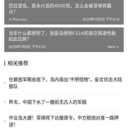
巴拉望岛，是永兴岛的4000倍，怎么会被菲律宾霸
占？
Previous
2025年1月8日 下午4:15
当年什么都想到了，就是没想到F22A的高空高速性能
如此拉胯？
2025年1月8日 下午4:22
Next
相关推荐
在解放军眼皮底下，岛内造出“不明怪物”，妄言伏击大陆
舰队
​昨天，中国下水了一艘前无古人的军舰
中业岛大捷！菲律宾下达撤退令，中方舰炮对准一路押
送！