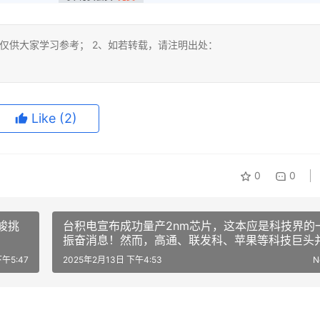
仅供大家学习参考； 2、如若转载，请注明出处：
Like
(2)
0
0
峻挑
台积电宣布成功量产2nm芯片，这本应是科技界的
振奋消息！然而，高通、联发科、苹果等科技巨头
积极采用台积电的2nm工艺
下午5:47
2025年2月13日 下午4:53
N