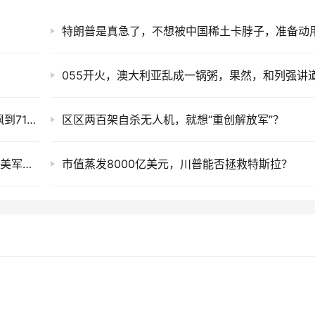
真相惊人！为啥美国封锁下，东大芯片专利能飙到71%？这才是大国反击！
区区两百架自杀无人机，就想“重创解放军”？
中国废弃船厂5个月重启，产能超过整个美国，美军这仗还怎么打？
市值蒸发8000亿美元，川普能否拯救特斯拉？