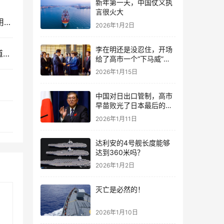
新年第一天，中国仗义执
言很火大
特朗普是真急了，不想被中国稀土卡脖子，准备动用美军整昏招
2026年1月2日
李在明还是没忍住，开场
055开火，澳大利亚乱成一锅粥，果然，和列强讲道理，炮声就是最佳语言！
给了高市一个“下马威”，
还特意提到中国
2026年1月15日
中国对日出口管制，高市
早苗败光了日本最后的国
运
2026年1月11日
达利安的4号舰长度能够
达到360米吗？
2026年1月2日
灭亡是必然的！
2026年1月10日