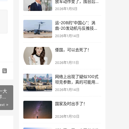
放军动作变了，围台后的
“真正杀招”曝光
2026年1月5日
运-20B的“中国心”：涡
扇-20发动机与反推技术
大突破！
2026年1月14日
倭国，可以去死了！
2026年1月11日
网络上出现了疑似100式
坦克参数，真的可能用了
钛合金装甲！
2026年1月14日
一大
并未
国家及时出手了！
ext
2026年1月10日