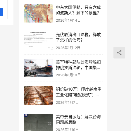
中东大国伊朗，只有六成
的波斯人？剩下的是谁？
2026年1月14日
光伏取消出口退税，释放
了怎样的信号？
2026年1月12日
美军特种部队公海登船扣
押俄罗斯油轮，中国集装
箱武装船早有准备？
2026年1月10日
铜价破10万！印度越南重
工业化陷“地狱模式”：中
国当年抄底的历史红利，
2026年1月7日
再也复刻不了
美帝亲自示范：解决台海
问题新思路
2026年1月9日