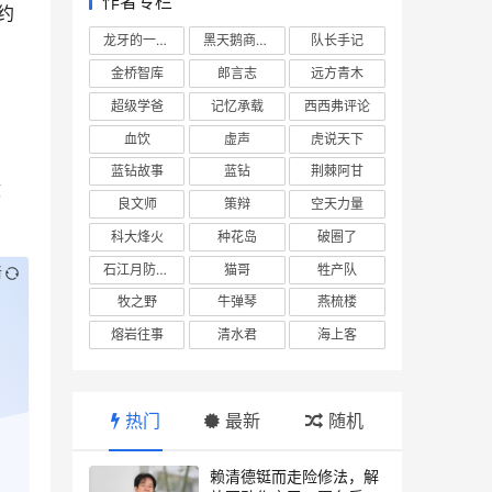
作者专栏
约
龙牙的一座山
黑天鹅商业情报站
队长手记
金桥智库
郎言志
远方青木
超级学爸
记忆承载
西西弗评论
血饮
虚声
虎说天下
蓝钻故事
蓝钻
荆棘阿甘
收
良文师
策辩
空天力量
科大烽火
种花岛
破圈了
石江月防务观察
猫哥
牲产队
新
牧之野
牛弹琴
燕梳楼
熔岩往事
清水君
海上客
热门
最新
随机
赖清德铤而走险修法，解