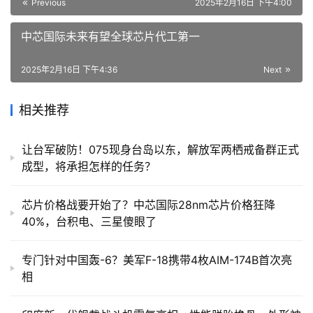
Previous
2025年2月16日 下午4:00
中芯国际未来有望全球芯片代工第一
2025年2月16日 下午4:36
Next
相关推荐
让台军破防！075现身台岛以东，解放军两栖戒备群正式
成型，将承担怎样的任务？
芯片价格战要开始了？中芯国际28nm芯片价格狂降
40%，台积电、三星傻眼了
专门针对中国轰-6？美军F-18携带4枚AIM-174B首次亮
相