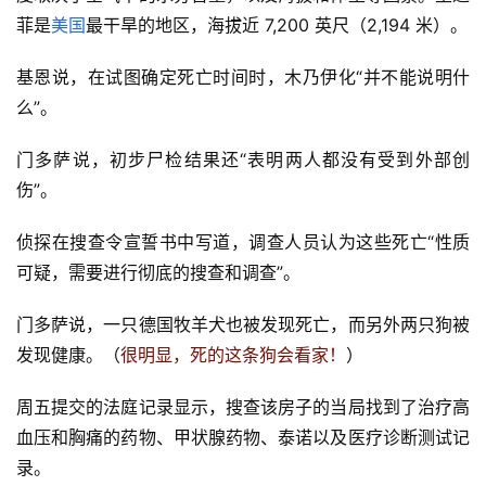
菲是
美国
最干旱的地区，海拔近 7,200 英尺（2,194 米）。
基恩说，在试图确定死亡时间时，木乃伊化“并不能说明什
么”。
门多萨说，初步尸检结果还“表明两人都没有受到外部创
伤”。
侦探在搜查令宣誓书中写道，调查人员认为这些死亡“性质
可疑，需要进行彻底的搜查和调查”。
门多萨说，一只德国牧羊犬也被发现死亡，而另外两只狗被
发现健康。（
很明显，死的这条狗会看家！
）
周五提交的法庭记录显示，搜查该房子的当局找到了治疗高
血压和胸痛的药物、甲状腺药物、泰诺以及医疗诊断测试记
录。