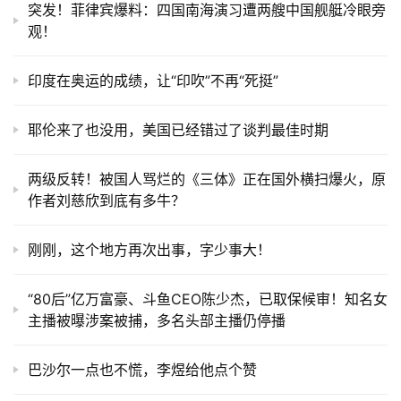
突发！菲律宾爆料：四国南海演习遭两艘中国舰艇冷眼旁
观！
印度在奥运的成绩，让“印吹”不再“死挺”
耶伦来了也没用，美国已经错过了谈判最佳时期
两级反转！被国人骂烂的《三体》正在国外横扫爆火，原
作者刘慈欣到底有多牛？
刚刚，这个地方再次出事，字少事大！
“80后”亿万富豪、斗鱼CEO陈少杰，已取保候审！知名女
主播被曝涉案被捕，多名头部主播仍停播
巴沙尔一点也不慌，李煜给他点个赞