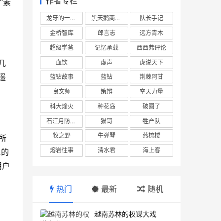
作者专栏
“素
龙牙的一座山
黑天鹅商业情报站
队长手记
金桥智库
郎言志
远方青木
超级学爸
记忆承载
西西弗评论
几
血饮
虚声
虎说天下
遥
蓝钻故事
蓝钻
荆棘阿甘
良文师
策辩
空天力量
科大烽火
种花岛
破圈了
石江月防务观察
猫哥
牲产队
牧之野
牛弹琴
燕梳楼
所
熔岩往事
清水君
海上客
单的
用户
热门
最新
随机
越南苏林的权谋大戏