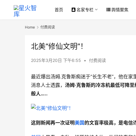
首页
名家专栏
舆情聚焦
Home
付费阅读
北美“修仙文明”！
2025年3月20日 下午6:55
•
付费阅读
最近爆出汤姆.克鲁斯痴迷于“长生不老”，他在
消息人士透露，
汤姆·克鲁斯的冷冻机最低可降至约
般人…..
这则新闻再一次证明
美国
的文盲率极高，是电信