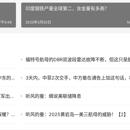
印度钢铁产量全球第二，含金量有多高？
午5:49
2025年3月20日
N
熊猫的布局：朱拉尼动手，叙利亚再度转向，中东的大戏终于要来了！
菲律宾在南海演练“夺岛”，企图单挑中国？解放军出手直接清场
听风的蚕：细说美联储降息
二战时，德军在莫斯科成片冻死，为何不烧树取暖？苏联做法太绝了
听风的蚕：2025黄岩岛—美三航母的威胁！【2】