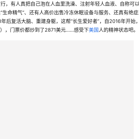
夜行，有人真把自己泡在人血里洗澡、注射年轻人血液、自称可
卖“生命精气“、还有人高价出售冷冻休眠设备与服务、还真有绝症
年后复活大脑、重建身躯，这帮“长生爱好者”，自2016年开始
大会），门票价都炒到了2871美元……感受下
美国
人的精神状态吧。