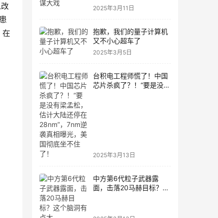
以改
2025年3月11日
患
抱歉，我们的量子计算机
，在
又不小心超车了
2025年3月5日
台积电工程师慌了！中国
芯片杀疯了？！“要是没有
梁孟松，估计大陆还停在
28nm”，7nm逆袭真相曝
光，美国彻底坐不住了！
2025年3月13日
中方第6代粒子武器露
面，击落20马赫目标？这
个脑洞有点大