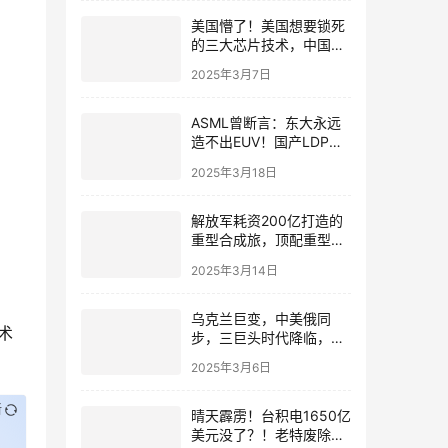
美国懵了！美国想要锁死
的三大芯片技术，中国全
部突破了
2025年3月7日
ASML曾断言：东大永远
造不出EUV！国产LDP光
刻机亮剑，5nm芯片白菜
2025年3月18日
化？六年封锁成笑话，科
技霸权到头了！
解放军耗资200亿打造的
重型合成旅，顶配重型合
成旅甚至造价500亿元，
2025年3月14日
耗资巨大，到底有多猛？
今天就来看看这支部队到
底猛在哪里。
乌克兰巨变，中美俄同
术
步，三巨头时代降临，世
界开始颤栗？
2025年3月6日
新
晴天霹雳！台积电1650亿
美元没了？！老特废除芯