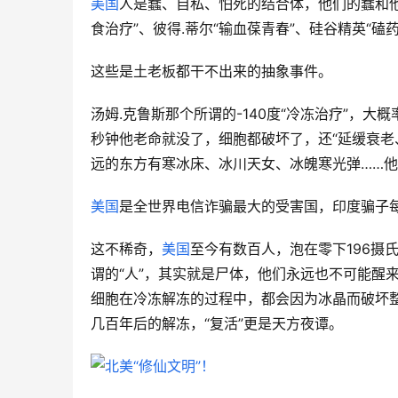
美国
人是蠢、自私、怕死的结合体，他们的蠢和他
食治疗”、彼得.蒂尔“输血葆青春”、硅谷精英“磕药
这些是土老板都干不出来的抽象事件。
汤姆.克鲁斯那个所谓的-140度“冷冻治疗”，大
秒钟他老命就没了，细胞都破坏了，还“延缓衰老
远的东方有寒冰床、冰川天女、冰魄寒光弹……
美国
是全世界电信诈骗最大的受害国，印度骗子每
这不稀奇，
美国
至今有数百人，泡在零下196摄
谓的“人”，其实就是尸体，他们永远也不可能醒
细胞在冷冻解冻的过程中，都会因为冰晶而破坏整
几百年后的解冻，“复活”更是天方夜谭。