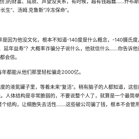
们的财富、成就、声望没关系，有时候，越有钱越蠢……乔布斯
长生”、汤姆.克鲁斯“冷冻保命”。
概率是因为他没文化，根本不知道-140度是什么概念，-140摄氏度
、延年益寿”？大概率诈骗分子说什么，他就信什么……你告诉他
他都会信。
年都能从他们那里轻松骗走2000亿。
氏度的液氮罐子里，等着未来“复活”。稍有脑子的人都知道，这些
来。人体结构是非常脆弱的，不要说整个人了，就算是一个最简
个结构，让细胞失去活性…….这些破公司骗了钱，根本不会管