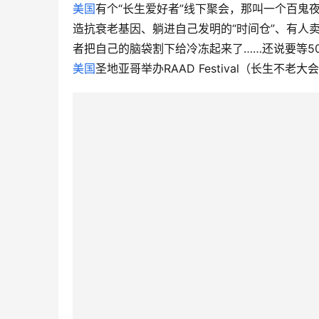
美国
有个“长生爱好者”线下聚会，那叫一个百鬼
造抗衰老基因、躺进自己发明的“时间仓”、有人
者把自己的脑袋割下给冷冻起来了……还说要等50
美国
圣地亚哥举办RAAD Festival（长生不老