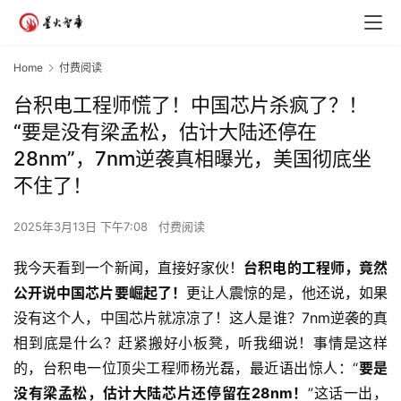
Home
付费阅读
台积电工程师慌了！中国芯片杀疯了？！
“要是没有梁孟松，估计大陆还停在
28nm”，7nm逆袭真相曝光，美国彻底坐
不住了！
2025年3月13日 下午7:08
付费阅读
我今天看到一个新闻，直接好家伙！
台积电的工程师，竟然
公开说中国芯片要崛起了！
更让人震惊的是，他还说，如果
没有这个人，中国芯片就凉凉了！这人是谁？7nm逆袭的真
相到底是什么？赶紧搬好小板凳，听我细说！事情是这样
的，台积电一位顶尖工程师杨光磊，最近语出惊人：“
要是
没有梁孟松，估计大陆芯片还停留在28nm！
”这话一出，