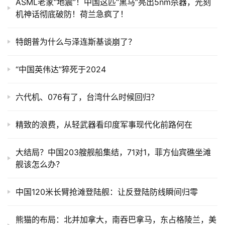
ASML老家“地震”！中国这匹“黑马”亮出5nm杀器，光刻
机神话彻底破防！荷兰急疯了！
特朗普为什么与泽连斯基谈崩了？
“中国英伟达”猝死于2024
六代机、076有了，台湾什么时候回归？
精致的浪费，从轻武器看印度军事现代化前路何在
大结局？中国203艘舰船集结，71对1，菲方仙宾礁坐滩
舰该怎么办？
中国120米长臂抢滩登陆舰：让反登陆防线瞬间归零
熊猫的布局：北并加拿大，南吞巴拿马，东占格陵兰，美